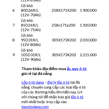
GS khô
6
80D26R/L
258X171X200
1.900.000
(12V-70Ah)
GS khô
7
85D26R/L
258x171x200
1.920.000
(12V-75Ah)
GS khô
8
95D31R/L
305X173X202
2.010.000
(12V-80Ah)
GS khô
9
105D31R/L
305X173X202
2.215.000
(12V-90Ah)
Tham khảo địa điểm mua
ắc quy ô tô
giá rẻ tại đà nẵng
Lốp ô tô dana
–
đại lý lốp ô tô
tại đà
nẵng. chuyên cung cấp các loại lốp ô tô
của các thương hiệu lớn hiện nay. LH
với chúng tôi để nhận báo giá
lốp ô tô
mới nhất hoặc truy cập vào
lopotodana.com