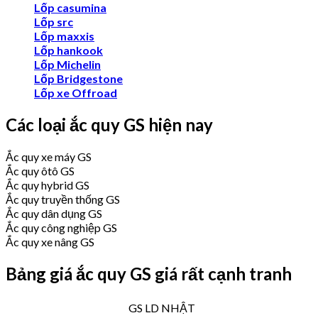
Lốp casumina
Lốp src
Lốp maxxis
Lốp hankook
Lốp Michelin
Lốp Bridgestone
Lốp xe Offroad
Các loại ắc quy GS hiện nay
Ắc quy xe máy GS
Ắc quy ôtô GS
Ắc quy hybrid GS
Ắc quy truyền thống GS
Ắc quy dân dụng GS
Ắc quy công nghiệp GS
Ắc quy xe nâng GS
Bảng giá ắc quy GS giá rất cạnh tranh
GS LD NHẬT