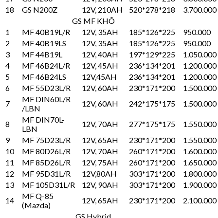
18
GS N200Z
12V, 210AH
520*278*218
3.700.000
GS MF KHÔ
1
MF 40B19L/R
12V, 35AH
185*126*225
950.000
2
MF 40B19LS
12V, 35AH
185*126*225
950.000
3
MF 44B19L
12V, 40AH
197*129*225
1.050.000
4
MF 46B24L/R
12V, 45AH
236*134*201
1.200.000
5
MF 46B24LS
12V,45AH
236*134*201
1.200.000
6
MF 55D23L/R
12V, 60AH
230*171*200
1.500.000
MF DIN60L/R
7
12V, 60AH
242*175*175
1.500.000
/LBN
MF DIN70L-
8
12V, 70AH
277*175*175
1.550.000
LBN
9
MF 75D23L/R
12V, 65AH
230*171*200
1.550.000
10
MF 80D26L/R
12V, 70AH
260*171*200
1.600.000
11
MF 85D26L/R
12V, 75AH
260*171*200
1.650.000
12
MF 95D31L/R
12V,80AH
303*171*200
1.800.000
13
MF 105D31L/R
12V, 90AH
303*171*200
1.900.000
MF Q-85
14
12V, 65AH
230*171*200
2.100.000
(Mazda)
GS Hybrid