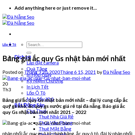
Skip
Add anything here or just remove it...
to
content
Lốp Ô Tô
Dịch vụ
Bảng giá ắc quy Gs nhật bản mới nhất
Lắp đặt camera
Quà Tặng
Posted on
Tháng 3 20, 2020
Tháng 6 15, 2021
by
Đà Nẵng Seo
In Hộp Giấy
Kỷ Niệm Chương
20
In Lịch Tết
Th3
Lốp Ô Tô
Máy Sấy Khô
Bảng giá ắc quy Gs nhật bản mới nhất – đại lý cung cấp ắc
Bất Động Sản
quy gs khô, ắc quy gs nước giá rẻ tại đà nẵng. Báo giá ắc
Cho Thuê
quy Gs nhật bản mới nhất 2021 – 2022
Thuê Nhà Giá Rẻ
Thuê Văn Phòng
Thuê Mặt Bằng
phân phối ắc quy gs ô tô chính hãng, ắc quy ô tô, đại lý phân phối
Thuê Căn Hộ