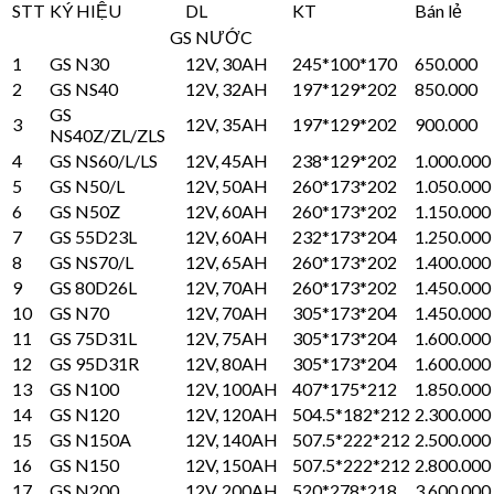
STT
KÝ HIỆU
DL
KT
Bán lẻ
GS NƯỚC
1
GS N30
12V, 30AH
245*100*170
650.000
2
GS NS40
12V, 32AH
197*129*202
850.000
GS
3
12V, 35AH
197*129*202
900.000
NS40Z/ZL/ZLS
4
GS NS60/L/LS
12V, 45AH
238*129*202
1.000.000
5
GS N50/L
12V, 50AH
260*173*202
1.050.000
6
GS N50Z
12V, 60AH
260*173*202
1.150.000
7
GS 55D23L
12V, 60AH
232*173*204
1.250.000
8
GS NS70/L
12V, 65AH
260*173*202
1.400.000
9
GS 80D26L
12V, 70AH
260*173*202
1.450.000
10
GS N70
12V, 70AH
305*173*204
1.450.000
11
GS 75D31L
12V, 75AH
305*173*204
1.600.000
12
GS 95D31R
12V, 80AH
305*173*204
1.600.000
13
GS N100
12V, 100AH
407*175*212
1.850.000
14
GS N120
12V, 120AH
504.5*182*212
2.300.000
15
GS N150A
12V, 140AH
507.5*222*212
2.500.000
16
GS N150
12V, 150AH
507.5*222*212
2.800.000
17
GS N200
12V, 200AH
520*278*218
3.600.000