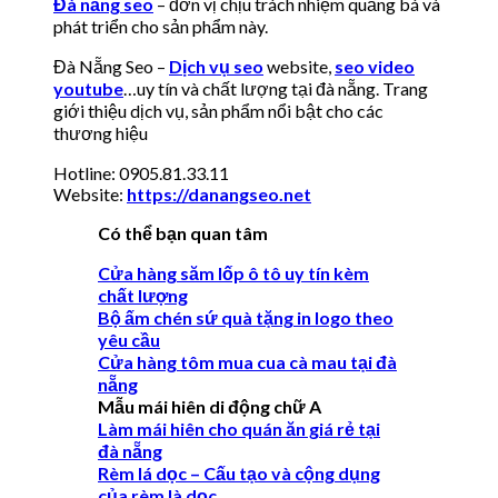
Đà nẵng seo
– đơn vị chịu trách nhiệm quảng bá và
phát triển cho sản phẩm này.
Đà Nẵng Seo –
Dịch vụ seo
website,
seo video
youtube
…uy tín và chất lượng tại đà nẵng. Trang
giới thiệu dịch vụ, sản phẩm nổi bật cho các
thương hiệu
Hotline: 0905.81.33.11
Website:
https://danangseo.net
Có thể bạn quan tâm
Cửa hàng săm lốp ô tô uy tín kèm
chất lượng
Bộ ấm chén sứ quà tặng in logo theo
yêu cầu
Cửa hàng tôm mua cua cà mau tại đà
nẵng
Mẫu mái hiên di động chữ A
Làm mái hiên cho quán ăn giá rẻ tại
đà nẵng
Rèm lá dọc – Cấu tạo và cộng dụng
của rèm là dọc