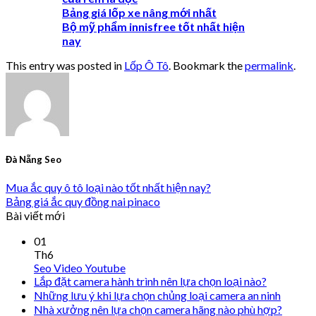
Bảng giá lốp xe nâng mới nhất
Bộ mỹ phẩm innisfree tốt nhất hiện
nay
This entry was posted in
Lốp Ô Tô
. Bookmark the
permalink
.
Đà Nẵng Seo
Mua ắc quy ô tô loại nào tốt nhất hiện nay?
Bảng giá ắc quy đồng nai pinaco
Bài viết mới
01
Th6
Seo Video Youtube
Lắp đặt camera hành trình nên lựa chọn loại nào?
Những lưu ý khi lựa chọn chủng loại camera an ninh
Nhà xưởng nên lựa chọn camera hãng nào phù hợp?