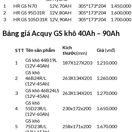
1
HR GS N70
12V, 70AH
305*173*204
1.450.000
2
HR GS 95D31R
12V, 80AH
305*173*204
1.600.000
3
HR GS 105D31R
12V, 90AH
305*173*204
1.700.000
Bảng giá Acquy GS khô 40Ah – 90Ah
Kích
Tên sản phẩm
Giá
(vnđ)
STT
thước
(mm)
GS khô 44B19L
1
187X127X203
1.210.000
(12V-40Ah)
GS khô
2
46B24R/L
263X134X201
1.260.000
(12V-45Ah)
GS khô 46B24LS
3
263X134X201
1.270.000
(12V-45Ah)
GS khô
4
55D23R/L
230x172x200
1.650.000
(12V-60Ah)
GS khô
5
75D23R/L
258x171x200
1.670.000
(12V-65Ah)