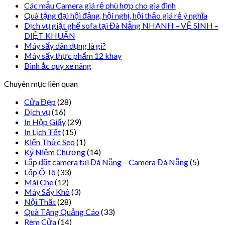
Các mẫu Camera giá rẻ phù hợp cho gia đình
Quà tặng đại hội đảng, hội nghị, hội thảo giá rẻ ý nghĩa
Dịch vụ giặt ghế sofa tại Đà Nẵng NHANH – VỆ SINH –
DIỆT KHUẨN
Máy sấy dân dụng là gì?
Máy sấy thực phẩm 12 khay
Bình ắc quy xe nâng
Chuyên mục liên quan
Cửa Đẹp
(28)
Dịch vụ
(16)
In Hộp Giấy
(29)
In Lịch Tết
(15)
Kiến Thức Seo
(1)
Kỷ Niệm Chương
(14)
Lắp đặt camera tại Đà Nẵng – Camera Đà Nẵng
(5)
Lốp Ô Tô
(33)
Mái Che
(12)
Máy Sấy Khô
(3)
Nội Thất
(28)
Quà Tặng Quảng Cáo
(33)
Rèm Cửa
(14)