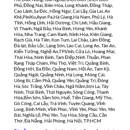
Phủ, Đồng Nai, Biên Hòa, Long Khánh, Đồng Tháp,
Cao Lãnh, Sa Đéc, Hồng Ngự, Cai Lậy, Gia Lai, An
Khê,PleiKu,Ayun Pa,Hà Giang,Hà Nam, Phủ Lý, Hà
Tĩnh, Hồng Lĩnh, Hải Dương, Chí Linh, Hậu Giang,
Vị Thanh, Ngã Bảy, Hòa Bình, Hưng Yên, Khánh
Hòa, Nha Trang, Cam Ranh, Ninh Hòa, Kiên Giang,
Rạch Giá, Hà Tiên, Kon Tum, Lai Châu, Lâm Đồng,
Đà lạt, Bảo Lộc, Lạng Sơn, Lào Cai, Long An, Tân An,
Kiến Tường, Nghệ An,TP.Vinh, Cửa Lò, Hoàng Mai,
Thái Hòa, Ninh Bình, Tam Điệp,Ninh Thuận, Phan
Rang Tháp Chàm, Phú Thọ, Việt Trì, Quảng Bình,
Đồng Hới, Ba Đồn, Quảng Nam, Hội An, Tam Kỳ,
Quảng Ngãi, Quảng Ninh, Hạ Long, Móng Cái,
Uông Bí, Cẩm Phả, Quảng Yên, Quảng Trị, Đông
Hà, Sóc Trăng, Vĩnh Châu, Ngã Năm,Sơn La, Tây
Ninh, Thái Bình, Thái Nguyên, Sông Công, Thanh
Hóa,Bỉm Sơn, Sầm Sơn, Huế, Tiền Giang, Mỹ Tho,
Gò Công, Cai Lậy, Trà Vinh, Tuyên Quang, Vĩnh
Long, Bình Minh, Vĩnh Phúc, Vĩnh Yên, Phúc Yên, Yên
Bái, Nghĩa Lộ, Phú Yên, Tuy Hòa, Sông Cầu, Cần
Thơ, Đà Nẵng, Hải Phòng, Hà Nội, TP.HCM