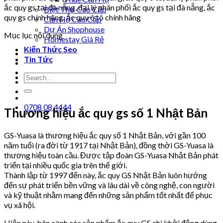
ắc quy gs tại đà nẵng, đại lý phân phối ắc quy gs tại đà nẵng, ắc
Biệt Thự Cao Cấp
quy gs chính hãng, ắc quy ô tô chính hãng
Căn Hộ Cao Cấp
Dự Án Shophouse
Mục lục nội dung
Homestay Giá Rẻ
Kiến Thức Seo
Tin Tức
0708 08 4444
Thương hiệu ắc quy gs số 1 Nhật Bản
GS-Yuasa là thương hiệu ắc quy số 1 Nhật Bản, với gần 100
năm tuổi (ra đời từ 1917 tại Nhật Bản), đồng thời GS-Yuasa là
thương hiệu toàn cầu. Được tập đoàn GS-Yuasa Nhật Bản phát
triển tại nhiều quốc gia trên thế giới.
Thành lập từ 1997 đến này, ắc quy GS Nhật Bản luôn hướng
đến sự phát triển bền vững và lâu dài về công nghệ, con người
và kỹ thuật nhằm mang đến những sản phẩm tốt nhất để phục
vụ xã hội.
Hiện này, bên cạnh các sản phẩm ắc quy GS chì khởi động dùng