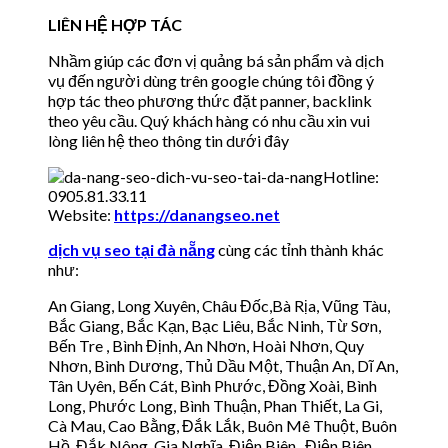
LIÊN HỆ HỢP TÁC
Nhầm giúp các đơn vị quảng bá sản phẩm và dịch
vụ đến người dùng trên google chúng tôi đồng ý
hợp tác theo phương thức đặt panner, backlink
theo yêu cầu. Quý khách hàng có nhu cầu xin vui
lòng liên hệ theo thông tin dưới đây
Hotline:
0905.81.33.11
Website:
https://danangseo.net
dịch vụ seo tại đà nẵng
cùng các tỉnh thành khác
như:
An Giang, Long Xuyên, Châu Đốc,Bà Rịa, Vũng Tàu,
Bắc Giang, Bắc Kạn, Bạc Liêu, Bắc Ninh, Từ Sơn,
Bến Tre , Bình Định, An Nhơn, Hoài Nhơn, Quy
Nhơn, Bình Dương, Thủ Dầu Một, Thuận An, Dĩ An,
Tân Uyên, Bến Cát, Bình Phước, Đồng Xoài, Bình
Long, Phước Long, Bình Thuận, Phan Thiết, La Gi,
Cà Mau, Cao Bằng, Đắk Lắk, Buôn Mê Thuột, Buôn
Hồ, Đắk Nông, Gia Nghĩa, Điện Biên , Điện Biên