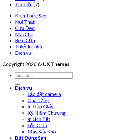
Tin Tức
(7)
Kiến Thức Seo
Nội Thất
Cửa Đẹp
Mái Che
Rèm Cửa
Thiết kế nhà
Dịch vụ
Copyright 2026 ©
UX Themes
Dịch vụ
Lắp đặt camera
Quà Tặng
In Hộp Giấy
Kỷ Niệm Chương
In Lịch Tết
Lốp Ô Tô
Máy Sấy Khô
Bất Động Sản