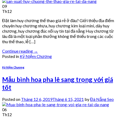
09
Th12
Đặt làm huy chương thể thao giá rẻ ở đâu? Giới thiệu địa điểm
chuyên huy chương nhựa, huy chương kim loại mini, dây huy
chương, huy chương đúc nổi uy tín tại đà nẵng Huy chương từ
lâu đã là một loại phần thưởng không thể thiếu trong các cuộc
thu thể thao, lễ […]
Continue reading
→
Posted in
Kỷ Niệm Chương
Kỷ Niệm Chương
Mẫu bình hoa pha lê sang trọng với giá
tốt
Posted on
Tháng 12 6, 2019
Tháng 6 15, 2021
by
Đà Nẵng Seo
06
Th12