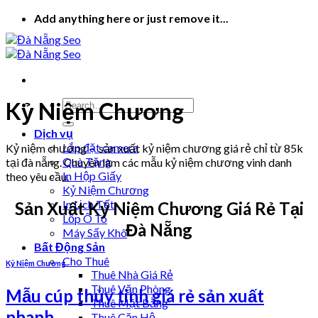
Skip
Add anything here or just remove it...
to
content
Kỷ Niệm Chương
Dịch vụ
Lắp đặt camera
Kỷ niệm chương – sản xuất kỷ niệm chương giá rẻ chỉ từ 85k
Quà Tặng
tại đà nẵng. Chuyên làm các mẫu kỷ niệm chương vinh danh
In Hộp Giấy
theo yêu cầu.
Kỷ Niệm Chương
In Lịch Tết
Sản Xuất Kỷ Niệm Chương Giá Rẻ Tại
Lốp Ô Tô
Đà Nẵng
Máy Sấy Khô
Bất Động Sản
Cho Thuê
Kỷ Niệm Chương
Thuê Nhà Giá Rẻ
Thuê Văn Phòng
Mẫu cúp thủy tinh giá rẻ sản xuất
Thuê Mặt Bằng
nhanh
Thuê Căn Hộ