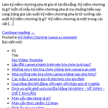
Làm kỷ niệm chương pha lê giá rẻ tại đà nẵng. Kỷ niệm chương
là gì? một số mẫu kỷ niệm chương pha lê ưa chuộng hiện nay
cùng bảng giá sản xuất kỷ niệm chương pha lê từ xưởng sản
xuất Kỷ niệm chương là gì? Kỷ niệm chương là một trong các
vật […]
Continue reading
→
Posted in
Kỷ Niệm Chương
Leave a comment
Bài viết mới
01
Th6
Seo Video Youtube
Lắp đặt camera hành trình nên lựa chọn loại nào?
Những lưu ý khi lựa chọn chủng loại camera an ninh
Nhà xưởng nên lựa chọn camera hãng nào phù hợp?
Các mẫu Camera giá rẻ phù hợp cho gia đình
Quà tặng đại hội đảng, hội nghị, hội thảo giá rẻ ý nghĩa
Dịch vụ giặt ghế sofa tại Đà Nẵng NHANH – VỆ SINH –
DIỆT KHUẨN
Máy sấy dân dụng là gì?
Máy sấy thực phẩm 12 khay
Bình ắc quy xe nâng