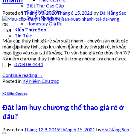
Biệt Thự Cao Cấp
Căn Hộ Cao Cấp
Posted on
Tháng 3 8, 2020
Tháng 6 15, 2021
by
Đà Nẵng Seo
Dự Án Shophouse
Homestay Giá Rẻ
08
Kiến Thức Seo
Th3
Tin Tức
Mẫu cúp thủy tinh giá rẻ sản xuất nhanh – chuyên sản xuất các
mẫu cúp thủy tinh, cúp lưu niệm bằng thủy tinh giá rẻ, in khắc
logo theo yêu cầu tại đà nẵng. Tư vấn báo giá cúp thủy tinh 7/7
Kỷ niệm chương thủy tinh là một trong những lựa chọn được
0708 08 4444
[…]
Continue reading
→
Posted in
Kỷ Niệm Chương
Kỷ Niệm Chương
Đặt làm huy chương thể thao giá rẻ ở
đâu?
Posted on
Tháng 12 9, 2019
Tháng 6 15, 2021
by
Đà Nẵng Seo