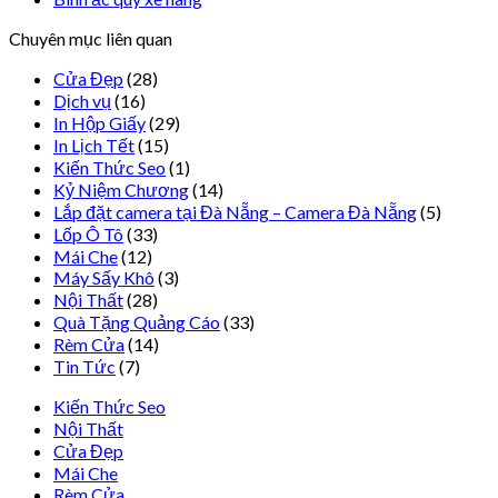
Chuyên mục liên quan
Cửa Đẹp
(28)
Dịch vụ
(16)
In Hộp Giấy
(29)
In Lịch Tết
(15)
Kiến Thức Seo
(1)
Kỷ Niệm Chương
(14)
Lắp đặt camera tại Đà Nẵng – Camera Đà Nẵng
(5)
Lốp Ô Tô
(33)
Mái Che
(12)
Máy Sấy Khô
(3)
Nội Thất
(28)
Quà Tặng Quảng Cáo
(33)
Rèm Cửa
(14)
Tin Tức
(7)
Kiến Thức Seo
Nội Thất
Cửa Đẹp
Mái Che
Rèm Cửa