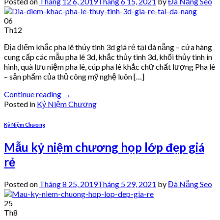
Posted on
Tháng 12 6, 2019
Tháng 6 15, 2021
by
Đà Nẵng Seo
06
Th12
Địa điểm khắc pha lê thủy tinh 3d giá rẻ tại đà nẵng – cửa hàng
cung cấp các mẫu pha lê 3d, khắc thủy tinh 3d, khối thủy tinh in
hình, quà lưu niệm pha lê, cúp pha lê khắc chữ chất lượng Pha lê
– sản phẩm của thủ công mỹ nghệ luôn […]
Continue reading
→
Posted in
Kỷ Niệm Chương
Kỷ Niệm Chương
Mẫu kỷ niệm chương họp lớp đẹp giá
rẻ
Posted on
Tháng 8 25, 2019
Tháng 5 29, 2021
by
Đà Nẵng Seo
25
Th8