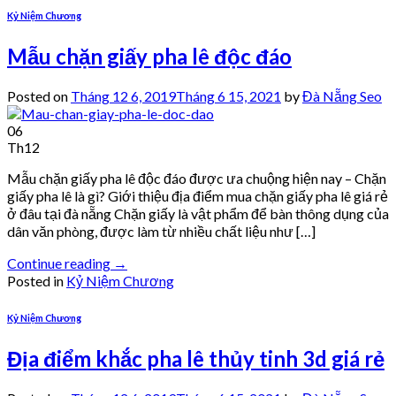
Kỷ Niệm Chương
Mẫu chặn giấy pha lê độc đáo
Posted on
Tháng 12 6, 2019
Tháng 6 15, 2021
by
Đà Nẵng Seo
06
Th12
Mẫu chặn giấy pha lê độc đáo được ưa chuộng hiện nay – Chặn
giấy pha lê là gì? Giới thiệu địa điểm mua chặn giấy pha lê giá rẻ
ở đâu tại đà nẵng Chặn giấy là vật phẩm để bàn thông dụng của
dân văn phòng, được làm từ nhiều chất liệu như […]
Continue reading
→
Posted in
Kỷ Niệm Chương
Kỷ Niệm Chương
Địa điểm khắc pha lê thủy tinh 3d giá rẻ