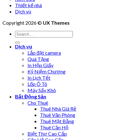
Thiết kế nhà
Dịch vụ
Copyright 2026 ©
UX Themes
Dịch vụ
Lắp đặt camera
Quà Tặng
In Hộp Giấy
Kỷ Niệm Chương
In Lịch Tết
Lốp Ô Tô
Máy Sấy Khô
Bất Động Sản
Cho Thuê
Thuê Nhà Giá Rẻ
Thuê Văn Phòng
Thuê Mặt Bằng
Thuê Căn Hộ
Biệt Thự Cao Cấp
Căn Hộ Cao Cấp