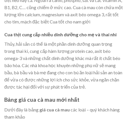
thịt heo hay cá. Ngoài ra canxi, photpho, sắt và các vitamin A,
B1, B2, C… cũng chiếm ở mức cao. Cua cà mau còn chứa một
lượng lớn calcium, magnesium và axít béo omega 3, rất tốt
cho tim, mạch đặc biệt Cua tốt cho nam giới
Cua thịt cung cấp nhiều dinh dưỡng cho mẹ và thai nhi
Thủy, hải sản có thể là một phần dinh dưỡng quan trọng
trong thai kì, cung cấp hàm lượng protein cao, axit béo
omega-3 và những chất dinh dưỡng khác mà rất ít chất béo
bão hòa. Các nhà khoa học khuyên những phụ nữ sẽ mang
bầu, bà bầu và bà mẹ đang cho con bú ăn loại hải sản an toàn
để vừa có được những lợi ích cho sức khỏe, vừa ngăn chặn
được tác hại đối với sự phát triển của trẻ.
Bảng giá cua cà mau mới nhất
Dưới đây là bảng
giá cua cà mau
các loại – quý khách hàng
tham khảo