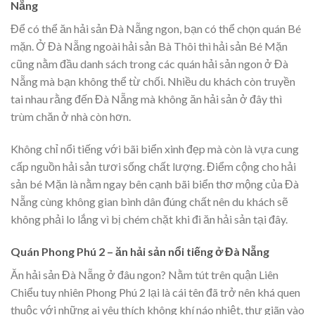
Nẵng
Để có thể ăn hải sản Đà Nẵng ngon, bạn có thể chọn quán Bé
mặn. Ở Đà Nẵng ngoài hải sản Bà Thôi thì hải sản Bé Mặn
cũng nằm đầu danh sách trong các quán hải sản ngon ở Đà
Nẵng mà bạn không thể từ chối. Nhiều du khách còn truyền
tai nhau rằng đến Đà Nẵng mà không ăn hải sản ở đây thì
trùm chăn ở nhà còn hơn.
Không chỉ nổi tiếng với bãi biển xinh đẹp mà còn là vựa cung
cấp nguồn hải sản tươi sống chất lượng. Điểm cộng cho hải
sản bé Mặn là nằm ngay bên cạnh bãi biển thơ mộng của Đà
Nẵng cùng không gian bình dân đúng chất nên du khách sẽ
không phải lo lắng vì bị chém chặt khi đi ăn hải sản tại đây.
Quán Phong Phú 2 – ăn hải sản nổi tiếng ở Đà Nẵng
Ăn hải sản Đà Nẵng ở đâu ngon? Nằm tút trên quận Liên
Chiểu tuy nhiên Phong Phú 2 lại là cái tên đã trở nên khá quen
thuộc với những ai yêu thích không khí náo nhiệt, thư giãn vào