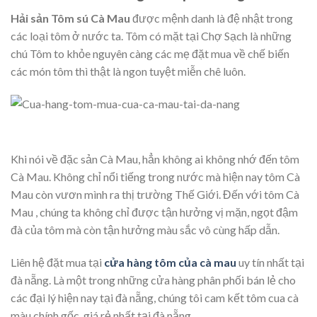
Hải sản Tôm sú Cà Mau
được mệnh danh là đệ nhật trong
các loại tôm ở nước ta. Tôm có mặt tại Chợ Sạch là những
chú Tôm to khỏe nguyên càng các mẹ đặt mua về chế biến
các món tôm thì thật là ngon tuyệt miễn chê luôn.
Khi nói về đặc sản Cà Mau, hẳn không ai không nhớ đến tôm
Cà Mau. Không chỉ nổi tiếng trong nước mà hiện nay tôm Cà
Mau còn vươn mình ra thị trường Thế Giới. Đến với tôm Cà
Mau , chúng ta không chỉ được tận hưởng vị mặn, ngọt đậm
đà của tôm mà còn tận hưởng màu sắc vô cùng hấp dẫn.
Liên hệ đặt mua tại
cửa hàng tôm của cà mau
uy tín nhất tại
đà nẵng. Là một trong những cửa hàng phân phối bán lẻ cho
các đại lý hiện nay tại đà nẵng, chúng tôi cam kết tôm cua cà
màu chính gốc, giá rẻ nhất tại đà nẵng