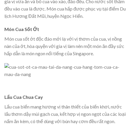
gia vị vừa ăn và bỏ cua vào xào, đảo đều. Cho nước sốt thấm
đều vào cua là được. Món cua hấp được phục vụ tại điểm Du
lịch Hương Đất Mũi, huyện Ngọc Hiển.
Món Cua Sốt Ớt
Món cua sốt ớt độc đáo mới lạ với vị thơm của cua, vị nồng
nàn của ớt, hòa quyện với gia vị làm nên một món ăn đầy sức
hấp dẫn là món ngon nổi tiếng của Singapore.
Lẩu Cua Chua Cay
Lẩu cua biển mang hương vị thân thiết của biển khơi, nước
lẩu thơm dậy mùi gạch cua, kết hợp vị ngon ngọt của các loại
nấm ăn kèm, có thể dùng với bún hay cơm đều rất ngon.