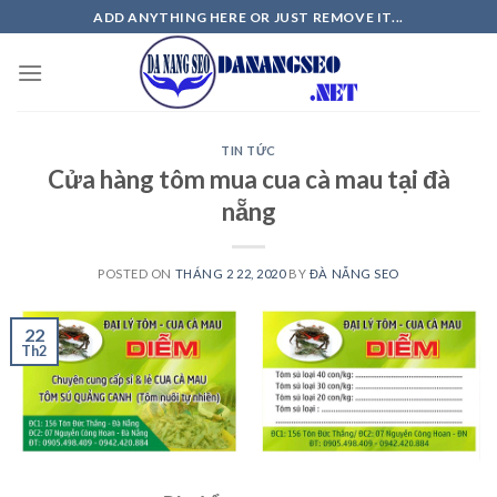
Skip
ADD ANYTHING HERE OR JUST REMOVE IT...
to
content
TIN TỨC
Cửa hàng tôm mua cua cà mau tại đà
nẵng
POSTED ON
THÁNG 2 22, 2020
BY
ĐÀ NẴNG SEO
22
Th2