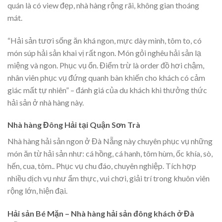
quán là có view đẹp, nhà hàng rộng rãi, không gian thoáng
mát.
“Hải sản tươi sống ăn khá ngon, mực dày mình, tôm to, có
món súp hải sản khai vị rất ngon. Món gỏi nghêu hải sản lạ
miệng và ngon. Phục vụ ổn. Điểm trừ là order đồ hơi chậm,
nhân viên phục vụ đứng quanh bàn khiến cho khách có cảm
giác mất tự nhiên” – đánh giá của du khách khi thưởng thức
hải sản ở nhà hàng này.
Nhà hàng Đông Hải tại Quận Sơn Trà
Nhà hàng hải sản ngon ở Đà Nẵng này chuyên phục vụ những
món ăn từ hải sản như: cá hồng, cá hanh, tôm hùm, ốc khía, sò,
hến, cua, tôm.. Phục vụ chu đáo, chuyên nghiệp. Tích hợp
nhiều dịch vụ như ẩm thực, vui chơi, giải trí trong khuôn viên
rộng lớn, hiện đại.
Hải sản Bé Mặn – Nhà hàng hải sản đông khách ở Đà