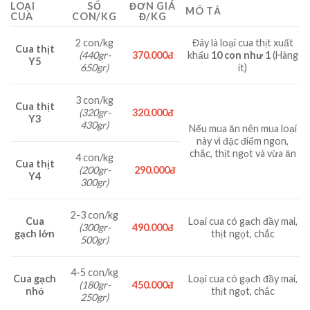
LOẠI
SỐ
ĐƠN GIÁ
MÔ TẢ
CUA
CON/KG
Đ/KG
Đây là loại cua thịt xuất
2 con/kg
Cua thịt
370.000đ
khẩu
10 con như 1
(Hàng
(440gr-
Y5
ít)
650gr)
3 con/kg
Cua thịt
320.000đ
(320gr-
Y3
430gr)
Nếu mua ăn nên mua loại
này vì đặc điểm ngon,
chắc, thịt ngọt và vừa ăn
4 con/kg
Cua thịt
290.000đ
(200gr-
Y4
300gr)
2-3 con/kg
Cua
Loại cua có gạch đầy mai,
490.000đ
(300gr-
gạch lớn
thịt ngọt, chắc
500gr)
4-5 con/kg
Cua gạch
Loại cua có gạch đầy mai,
450.000đ
(180gr-
nhỏ
thịt ngọt, chắc
250gr)