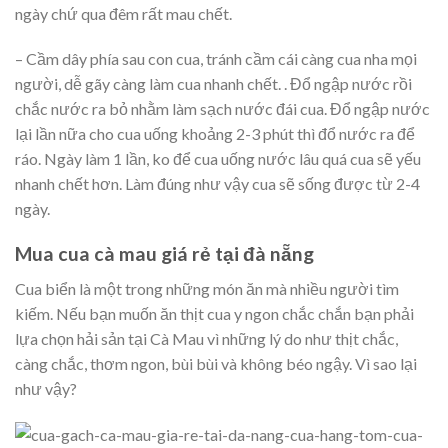
ngày chứ qua đêm rất mau chết.
– Cầm dây phía sau con cua, tránh cầm cái càng cua nha mọi
người, dễ gãy càng làm cua nhanh chết. . Đổ ngập nước rồi
chắc nước ra bỏ nhằm làm sạch nước đái cua. Đổ ngập nước
lại lần nữa cho cua uống khoảng 2-3 phút thì đổ nước ra để
ráo. Ngày làm 1 lần, ko để cua uống nước lâu quá cua sẽ yếu
nhanh chết hơn. Làm đúng như vậy cua sẽ sống được từ 2-4
ngày.
Mua cua cà mau giá rẻ tại đà nẵng
Cua biển là một trong những món ăn mà nhiều người tìm
kiếm. Nếu bạn muốn ăn thịt cua y ngon chắc chắn bạn phải
lựa chọn hải sản tại Cà Mau vì những lý do như thịt chắc,
càng chắc, thơm ngon, bùi bùi và không béo ngậy. Vì sao lại
như vậy?