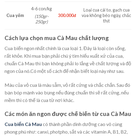
4-6 con/kg
Loại cua cái tơ, gạch cua
Cua yếm
300.000đ
vừa không béo ngậy, chắc
(150gr-
thịt
250gr)
Cách lựa chọn mua Cà Mau chất lượng
Cua biển ngon nhất chính là cua loại 1. Đây là loại còn sống,
rất khỏe. Khi mua bạn phải chú ý tìm hiểu xuất xứ của cua,
chuẩn Cà Mau thì bạn không phải lo lắng về chất lượng và độ
ngon của nó.Có một số cách để nhận biết loại này như sau.
Màu của vỏ cua là màu sẫm, vỏ rất cứng và chắc chắn. Sau đó
bạn bóp mạnh vào bụng nếu đúng chuẩn thì sẽ rất cứng, nếu
mềm thì có thể là cua từ nơi khác.
Các món ăn ngon được chế biến từ cua Cà Mau
Cua biển Cà Mau
có thành phần dinh dưỡng cao vô cùng
phong phú như: canxi, photpho, sắt và các vitamin A, B1, B2,