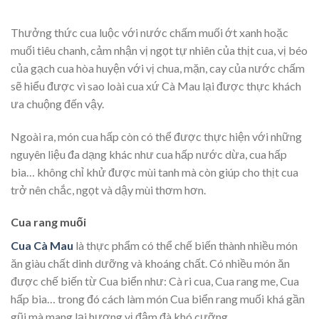
Thưởng thức cua luộc với nước chấm muối ớt xanh hoặc
muối tiêu chanh, cảm nhận vị ngọt tự nhiên của thịt cua, vị béo
của gạch cua hòa huyện với vị chua, mặn, cay của nước chấm
sẽ hiểu được vì sao loài cua xứ Cà Mau lại được thực khách
ưa chuộng đến vậy.
Ngoài ra, món cua hấp còn có thể được thực hiện với những
nguyên liệu đa dạng khác như cua hấp nước dừa, cua hấp
bia… không chỉ khử được mùi tanh mà còn giúp cho thịt cua
trở nên chắc, ngọt và dậy mùi thơm hơn.
Cua rang muối
Cua Cà Mau
là thực phẩm có thể chế biến thành nhiều món
ăn giàu chất dinh dưỡng và khoáng chất. Có nhiều món ăn
được chế biến từ Cua biển như: Cà ri cua, Cua rang me, Cua
hấp bia… trong đó cách làm món Cua biển rang muối khá gần
gũi mà mang lại hương vị đậm đà khó cưỡng.