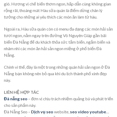
gió. Hương vị chế biến thơm ngon, hấp dẫn cùng không gian
rộng rãi, thoáng mát Hàu sữa quán là điểm dừng chân lý
tưởng cho những ai yêu thích các món ăn làm từ hàu.
Ngoài ra, Hàu sữa quán còn có menu đa dạng các món hải sản
tươi ngon, nằm ngay trên đường Võ Nguyên Giáp gần bãi
biển Đà Nẵng để du khách thỏa sức tắm biển, ngắm biển và
nhâm nhi các món ăn hải sản ngon miệng ở phố biển Đà
Nẵng.
Chính vì thế, đây là một trong những quán hải sản ngon ở Đà
Nẵng bạn không nên bỏ qua khi du lịch thành phố xinh đẹp
này.
LIÊN HỆ HỢP TÁC
Đà nẵng seo
– đơn vị chịu trách nhiệm quảng bá và phát triển
cho sản phẩm này.
Đà Nẵng Seo –
Dịch vụ seo
website,
seo video youtube
…