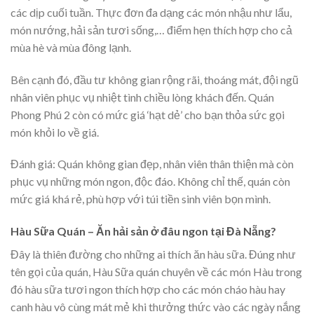
các dịp cuối tuần. Thực đơn đa dạng các món nhậu như lẩu,
món nướng, hải sản tươi sống,… điểm hẹn thích hợp cho cả
mùa hè và mùa đông lạnh.
Bên cạnh đó, đầu tư không gian rộng rãi, thoáng mát, đội ngũ
nhân viên phục vụ nhiệt tình chiều lòng khách đến. Quán
Phong Phú 2 còn có mức giá ‘hạt dẻ’ cho bạn thỏa sức gọi
món khỏi lo về giá.
Đánh giá: Quán không gian đẹp, nhân viên thân thiện mà còn
phục vụ những món ngon, độc đáo. Không chỉ thế, quán còn
mức giá khá rẻ, phù hợp với túi tiền sinh viên bọn mình.
Hàu Sữa Quán – Ăn hải sản ở đâu ngon tại Đà Nẵng?
Đây là thiên đường cho những ai thích ăn hàu sữa. Đúng như
tên gọi của quán, Hàu Sữa quán chuyên về các món Hàu trong
đó hàu sữa tươi ngon thích hợp cho các món cháo hàu hay
canh hàu vô cùng mát mẻ khi thưởng thức vào các ngày nắng