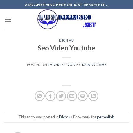
Skip
ADD ANYTHING HERE OR JUST REMOVE IT...
to
content
DỊCH VỤ
Seo Video Youtube
POSTED ON
THÁNG 6 1, 2022
BY
ĐÀ NẴNG SEO
This entry was posted in
Dịch vụ
. Bookmark the
permalink
.