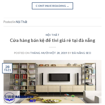
CONTINUE READING
→
Posted in
Nội Thất
NỘI THẤT
Cửa hàng bán kệ để tivi giá rẻ tại đà nẵng
POSTED ON
THÁNG MƯỜI MỘT 28, 2019
BY
ĐÀ NẴNG SEO
28
Th11