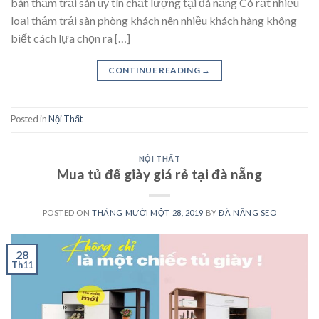
bán thảm trải sàn uy tín chất lượng tại đà nẵng Có rất nhiều
loại thảm trải sàn phòng khách nên nhiều khách hàng không
biết cách lựa chọn ra […]
CONTINUE READING
→
Posted in
Nội Thất
NỘI THẤT
Mua tủ để giày giá rẻ tại đà nẵng
POSTED ON
THÁNG MƯỜI MỘT 28, 2019
BY
ĐÀ NẴNG SEO
28
Th11