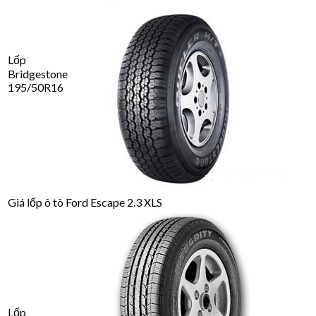
Lốp
Bridgestone
195/50R16
Giá lốp ô tô Ford Escape 2.3 XLS
Lốp