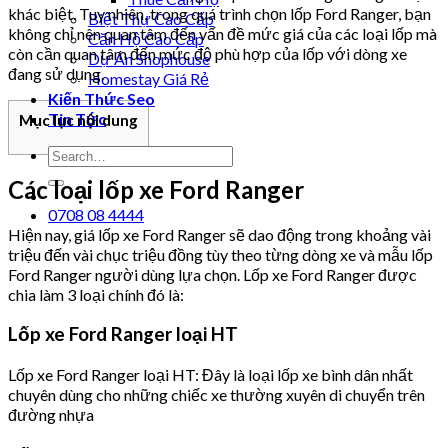
khác biệt. Tuy nhiên, trong quá trình chọn lốp Ford Ranger, bạn
Biệt Thự Cao Cấp
không chỉ nên quan tâm đến vấn đề mức giá của các loại lốp mà
Căn Hộ Cao Cấp
còn cần quan tâm đến mức độ phù hợp của lốp với dòng xe
Dự Án Shophouse
đang sử dụng.
Homestay Giá Rẻ
Kiến Thức Seo
Tin Tức
Mục lục nội dung
Các loại lốp xe Ford Ranger
0708 08 4444
Hiện nay, giá lốp xe Ford Ranger sẽ dao động trong khoảng vài
triệu đến vài chục triệu đồng tùy theo từng dòng xe và mẫu lốp
Ford Ranger người dùng lựa chọn. Lốp xe Ford Ranger được
chia làm 3 loại chính đó là:
Lốp xe Ford Ranger loại HT
Lốp xe Ford Ranger loại HT: Đây là loại lốp xe bình dân nhất
chuyên dùng cho những chiếc xe thường xuyên di chuyển trên
đường nhựa