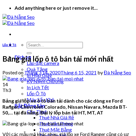
Skip
Add anything here or just remove it...
to
content
Lốp Ô Tô
Dịch vụ
Bảng giá lốp ô tô bán tải mới nhất
Lắp đặt camera
Quà Tặng
Posted on
Tháng 3 14, 2020
Tháng 6 15, 2021
by
Đà Nẵng Seo
In Hộp Giấy
Kỷ Niệm Chương
14
In Lịch Tết
Th3
Lốp Ô Tô
Máy Sấy Khô
Bảng giá lốp xe ô tô bán tải dành cho các dòng xe Ford
Bất Động Sản
Ranger, Chevrolet Colorado, Nissan Navara, Mazda BT-
Cho Thuê
50,… tại đà nẵng. Đại lý lốp bán tải HT, MT, AT
Thuê Nhà Giá Rẻ
Thuê Văn Phòng
Thuê Mặt Bằng
Với các mẫu mã khác nhau, giá lốp xe Ford Ranger cũng có sự
Thuê Căn Hộ