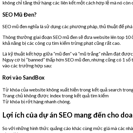
không chỉ tăng thứ hạng các liên kết một cách hợp lệ mà nó còn 
SEO Mũ Đen?
SEO mũ đen nghĩa là sử dụng các phương pháp, thủ thuật để phá 
Thông thường giai đoạn SEO mũ đen sẽ đưa website lên top 10 ở t
khả năng bị các công cụ tìm kiếm trừng phạt cũng rất cao.
Là kỹ thuật kết hợp giữa “mũ đen” và “mũ trắng” nhằm đạt được k
Nguy cơ bị “banned” thấp hơn SEO mũ đen, nhưng cũng có 1 số tr
vào các trường hợp sau:
Rơi vào SandBox
Từ khóa của website không xuất hiện trong kết quả search trong 
Trang chủ không được index trong kết quả tìm kiếm
Từ khóa bị rớt hạng nhanh chóng.
Lợi ích của dự án SEO mang đến cho do
So với những hình thức quảng cáo khác cùng mức giá mà các nhà c