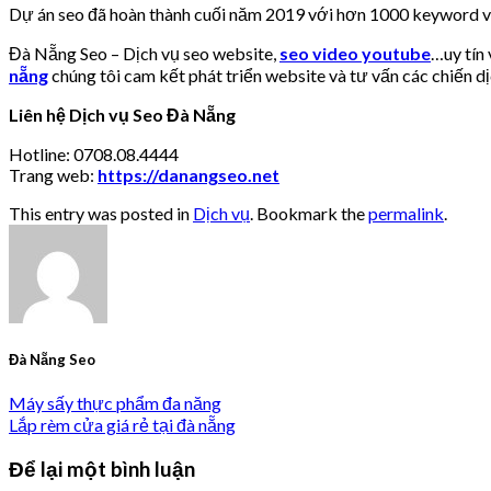
Dự án seo đã hoàn thành cuối năm 2019 với hơn 1000 keyword và
Đà Nẵng Seo – Dịch vụ seo website,
seo video youtube
…uy tín 
nẵng
chúng tôi cam kết phát triển website và tư vấn các chiến dị
Liên hệ
Dịch vụ Seo Đà Nẵng
Hotline: 0708.08.4444
Trang web:
https://danangseo.net
This entry was posted in
Dịch vụ
. Bookmark the
permalink
.
Đà Nẵng Seo
Máy sấy thực phẩm đa năng
Lắp rèm cửa giá rẻ tại đà nẵng
Để lại một bình luận