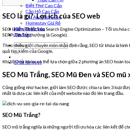
Biệt Thự Cao Cấp
Căn Hộ Cao Cấp
SEO là gì? Lợi ích của SEO web
Dự Án Shophouse
Homestay Giá Rẻ
Kiến Thức Seo
SEO là từ viết tắt của Search Engine Optimization – Tối ưu hóa
Tin Tức
SERPs (thông thường là Google).
Theo nhiều giới chuyên môn nhận định rằng, SEO từ khóa là hìn
quả tìm kiếm của Google.
Khi SEO từ khóa, có thể lựa chọn giữa 2 phương án SEO hoàn to
0708 08 4444
SEO Mũ Trắng, SEO Mũ Đen và SEO mũ x
Cũng giống như hacker, giới làm SEO được chia ra làm 3 loại 
nhất là dưa các liên kết của một website nào đó lên trang đầu.
SEO Mũ Trắng?
SEO mũ trắng nghĩa là những người tối ưu hóa các liên kết để 