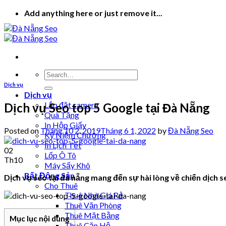
Skip
Add anything here or just remove it...
to
content
Dịch vụ
Dịch vụ
Lắp đặt camera
Dịch vụ Seo top 5 Google tại Đà Nẵng
Quà Tặng
In Hộp Giấy
Posted on
Tháng 10 2, 2019
Tháng 6 1, 2022
by
Đà Nẵng Seo
Kỷ Niệm Chương
In Lịch Tết
02
Lốp Ô Tô
Th10
Máy Sấy Khô
Bất Động Sản
Dịch vụ seo tại đà nẵng mang đến sự hài lòng về chiến dịch s
Cho Thuê
Thuê Nhà Giá Rẻ
Thuê Văn Phòng
Thuê Mặt Bằng
Mục lục nội dung
Thuê Căn Hộ