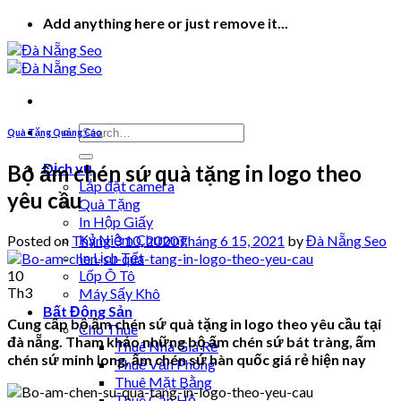
Skip
Add anything here or just remove it...
to
content
Quà Tặng Quảng Cáo
Dịch vụ
Bộ ấm chén sứ quà tặng in logo theo
Lắp đặt camera
yêu cầu
Quà Tặng
In Hộp Giấy
Kỷ Niệm Chương
Posted on
Tháng 3 10, 2020
Tháng 6 15, 2021
by
Đà Nẵng Seo
In Lịch Tết
10
Lốp Ô Tô
Th3
Máy Sấy Khô
Bất Động Sản
Cung cấp bộ ấm chén sứ quà tặng in logo theo yêu cầu tại
Cho Thuê
đà nẵng. Tham khảo những bộ ấm chén sứ bát tràng,
ấm
Thuê Nhà Giá Rẻ
chén sứ minh long, ấm chén sứ hàn quốc giá rẻ hiện nay
Thuê Văn Phòng
Thuê Mặt Bằng
Thuê Căn Hộ