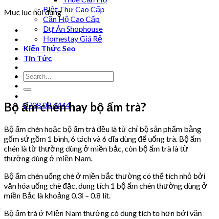
Biệt Thự Cao Cấp
Mục lục nội dung
Căn Hộ Cao Cấp
Dự Án Shophouse
Homestay Giá Rẻ
Kiến Thức Seo
Tin Tức
Bộ ấm chén hay bộ ấm trà?
0708 08 4444
Bộ ấm chén hoặc bộ ấm trà đều là từ chỉ bộ sản phẩm bằng
gốm sứ gồm 1 bình, 6 tách và 6 dĩa dùng để uống trà. Bộ ấm
chén là từ thường dùng ở miền bắc, còn bộ ấm trà là từ
thường dùng ở miền Nam.
Bộ ấm chén uống chè ở miền bắc thường có thể tích nhỏ bởi
văn hóa uống chè đặc, dung tích 1 bộ ấm chén thường dùng ở
miền Bắc là khoảng 0.3l – 0.8 lít.
Bộ ấm trà ở Miền Nam thường có dung tích to hơn bởi văn