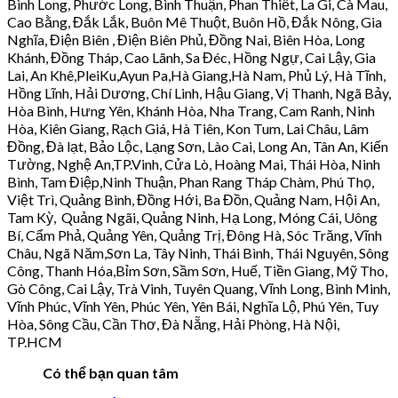
Bình Long, Phước Long, Bình Thuận, Phan Thiết, La Gi, Cà Mau,
Cao Bằng, Đắk Lắk, Buôn Mê Thuột, Buôn Hồ, Đắk Nông, Gia
Nghĩa, Điện Biên , Điện Biên Phủ, Đồng Nai, Biên Hòa, Long
Khánh, Đồng Tháp, Cao Lãnh, Sa Đéc, Hồng Ngự, Cai Lậy, Gia
Lai, An Khê,PleiKu,Ayun Pa,Hà Giang,Hà Nam, Phủ Lý, Hà Tĩnh,
Hồng Lĩnh, Hải Dương, Chí Linh, Hậu Giang, Vị Thanh, Ngã Bảy,
Hòa Bình, Hưng Yên, Khánh Hòa, Nha Trang, Cam Ranh, Ninh
Hòa, Kiên Giang, Rạch Giá, Hà Tiên, Kon Tum, Lai Châu, Lâm
Đồng, Đà lạt, Bảo Lộc, Lạng Sơn, Lào Cai, Long An, Tân An, Kiến
Tường, Nghệ An,TP.Vinh, Cửa Lò, Hoàng Mai, Thái Hòa, Ninh
Bình, Tam Điệp,Ninh Thuận, Phan Rang Tháp Chàm, Phú Thọ,
Việt Trì, Quảng Bình, Đồng Hới, Ba Đồn, Quảng Nam, Hội An,
Tam Kỳ, Quảng Ngãi, Quảng Ninh, Hạ Long, Móng Cái, Uông
Bí, Cẩm Phả, Quảng Yên, Quảng Trị, Đông Hà, Sóc Trăng, Vĩnh
Châu, Ngã Năm,Sơn La, Tây Ninh, Thái Bình, Thái Nguyên, Sông
Công, Thanh Hóa,Bỉm Sơn, Sầm Sơn, Huế, Tiền Giang, Mỹ Tho,
Gò Công, Cai Lậy, Trà Vinh, Tuyên Quang, Vĩnh Long, Bình Minh,
Vĩnh Phúc, Vĩnh Yên, Phúc Yên, Yên Bái, Nghĩa Lộ, Phú Yên, Tuy
Hòa, Sông Cầu, Cần Thơ, Đà Nẵng, Hải Phòng, Hà Nội,
TP.HCM
Có thể bạn quan tâm