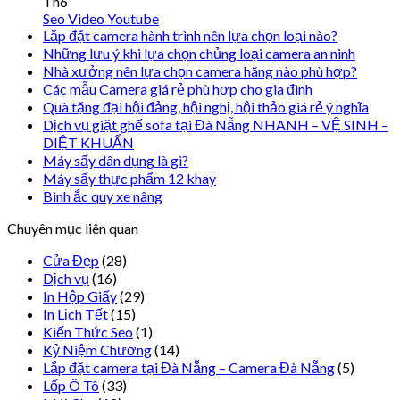
Th6
Seo Video Youtube
Lắp đặt camera hành trình nên lựa chọn loại nào?
Những lưu ý khi lựa chọn chủng loại camera an ninh
Nhà xưởng nên lựa chọn camera hãng nào phù hợp?
Các mẫu Camera giá rẻ phù hợp cho gia đình
Quà tặng đại hội đảng, hội nghị, hội thảo giá rẻ ý nghĩa
Dịch vụ giặt ghế sofa tại Đà Nẵng NHANH – VỆ SINH –
DIỆT KHUẨN
Máy sấy dân dụng là gì?
Máy sấy thực phẩm 12 khay
Bình ắc quy xe nâng
Chuyên mục liên quan
Cửa Đẹp
(28)
Dịch vụ
(16)
In Hộp Giấy
(29)
In Lịch Tết
(15)
Kiến Thức Seo
(1)
Kỷ Niệm Chương
(14)
Lắp đặt camera tại Đà Nẵng – Camera Đà Nẵng
(5)
Lốp Ô Tô
(33)