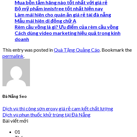
Mua bồn tắm hãng nào tốt nhất với giá rẻ
Bộ mỹ phẩm innisfree tốt nhất hiện nay
Làm mái hiên cho quán ăn giá rẻ tại đà nẵng
Mẫu mái hiên di động chữ A
Rèm cầu vồng là gì? Ưu điểm của rèm cầu vồng
Cách dùng video marketing hiệu quả trong kinh
doanh
This entry was posted in
Quà Tặng Quảng Cáo
. Bookmark the
permalink
.
Đà Nẵng Seo
Dịch vụ thi công sơn eroxy giá rẻ cam kết chất lượng
Dịch vụ phun thuốc khử trùng tại Đà Nẵng
Bài viết mới
01