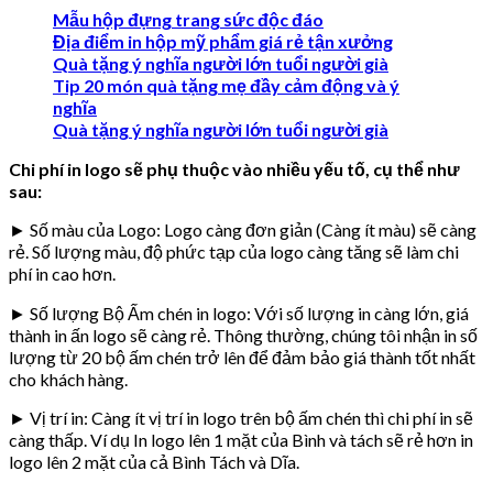
Mẫu hộp đựng trang sức độc đáo
Địa điểm in hộp mỹ phẩm giá rẻ tận xưởng
Quà tặng ý nghĩa người lớn tuổi người già
Tip 20 món quà tặng mẹ đầy cảm động và ý
nghĩa
Quà tặng ý nghĩa người lớn tuổi người già
Chi phí in logo sẽ phụ thuộc vào nhiều yếu tố, cụ thể như
sau:
► Số màu của Logo: Logo càng đơn giản (Càng ít màu) sẽ càng
rẻ. Số lượng màu, độ phức tạp của logo càng tăng sẽ làm chi
phí in cao hơn.
► Số lượng Bộ Ấm chén in logo: Với số lượng in càng lớn, giá
thành in ấn logo sẽ càng rẻ. Thông thường, chúng tôi nhận in số
lượng từ 20 bộ ấm chén trở lên để đảm bảo giá thành tốt nhất
cho khách hàng.
► Vị trí in: Càng ít vị trí in logo trên bộ ấm chén thì chi phí in sẽ
càng thấp. Ví dụ In logo lên 1 mặt của Bình và tách sẽ rẻ hơn in
logo lên 2 mặt của cả Bình Tách và Dĩa.