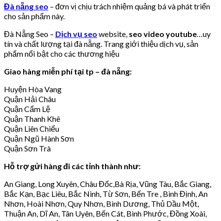
Đà nẵng seo
– đơn vị chịu trách nhiệm quảng bá và phát triển
cho sản phẩm này.
Đà Nẵng Seo –
Dịch vụ seo
website,
seo video youtube
…uy
tín và chất lượng tại đà nẵng. Trang giới thiệu dịch vụ, sản
phẩm nổi bật cho các thương hiệu
Giao hàng miễn phí tại tp – đà nẵng:
Huyện Hòa Vang
Quận Hải Châu
Quận Cẩm Lệ
Quận Thanh Khê
Quận Liên Chiểu
Quận Ngũ Hành Sơn
Quận Sơn Trà
Hỗ trợ gửi hàng đi các tỉnh thành như:
An Giang, Long Xuyên, Châu Đốc,Bà Rịa, Vũng Tàu, Bắc Giang,
Bắc Kạn, Bạc Liêu, Bắc Ninh, Từ Sơn, Bến Tre , Bình Định, An
Nhơn, Hoài Nhơn, Quy Nhơn, Bình Dương, Thủ Dầu Một,
Thuận An, Dĩ An, Tân Uyên, Bến Cát, Bình Phước, Đồng Xoài,