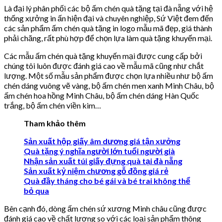
Là đại lý phân phối các bộ ấm chén quà tặng tại đà nẵng với hệ
thống xưởng in ấn hiện đại và chuyên nghiệp, Sứ Việt đem đến
các sản phẩm ấm chén quà tặng in logo mẫu mã đẹp, giá thành
phải chăng, rất phù hợp để chọn lựa làm quà tặng khuyến mại.
Các mẫu ấm chén quà tặng khuyến mại được cung cấp bởi
chúng tôi luôn được đánh giá cao về mẫu mã cũng như chắt
lượng. Một số mẫu sản phẩm được chọn lựa nhiều như bộ ấm
chén dáng vuông vẽ vàng, bộ ấm chén men xanh Minh Châu, bộ
ấm chén hoa hồng Minh Châu, bộ ấm chén dáng Hàn Quốc
trắng, bộ ấm chén viền kim…
Tham khảo thêm
Sản xuất hộp giấy âm dương giá tận xưởng
Quà tặng ý nghĩa người lớn tuổi người già
Nhận sản xuất túi giấy đựng quà tại đà nẵng
Sản xuất kỷ niệm chương gỗ đồng giá rẻ
Quà đầy tháng cho bé gái và bé trai không thể
bỏ qua
Bên cạnh đó, dòng ấm chén sứ xương Minh châu cũng được
đánh giá cao về chất lượng so với các loại sản phẩm thông