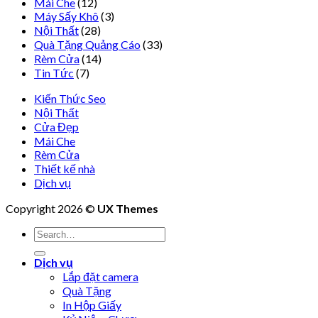
Mái Che
(12)
Máy Sấy Khô
(3)
Nội Thất
(28)
Quà Tặng Quảng Cáo
(33)
Rèm Cửa
(14)
Tin Tức
(7)
Kiến Thức Seo
Nội Thất
Cửa Đẹp
Mái Che
Rèm Cửa
Thiết kế nhà
Dịch vụ
Copyright 2026 ©
UX Themes
Dịch vụ
Lắp đặt camera
Quà Tặng
In Hộp Giấy