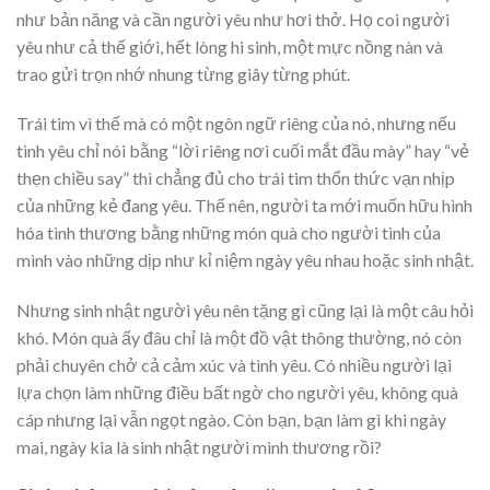
như bản năng và cần người yêu như hơi thở. Họ coi người
yêu như cả thế giới, hết lòng hi sinh, một mực nồng nàn và
trao gửi trọn nhớ nhung từng giây từng phút.
Trái tim vì thế mà có một ngôn ngữ riêng của nó, nhưng nếu
tình yêu chỉ nói bằng “lời riêng nơi cuối mắt đầu mày” hay “vẻ
thẹn chiều say” thì chẳng đủ cho trái tim thổn thức vạn nhịp
của những kẻ đang yêu. Thế nên, người ta mới muốn hữu hình
hóa tình thương bằng những món quà cho người tình của
mình vào những dịp như kỉ niệm ngày yêu nhau hoặc sinh nhật.
Nhưng sinh nhật người yêu nên tặng gì cũng lại là một câu hỏi
khó. Món quà ấy đâu chỉ là một đồ vật thông thường, nó còn
phải chuyên chở cả cảm xúc và tình yêu. Có nhiều người lại
lựa chọn làm những điều bất ngờ cho người yêu, không quà
cáp nhưng lại vẫn ngọt ngào. Còn bạn, bạn làm gì khi ngày
mai, ngày kia là sinh nhật người mình thương rồi?