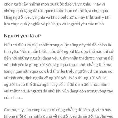
cho người ấy những món quà độc đáo và ý nghĩa. Thay vì
những quà tặng đã rất quen thuộc bạn có thể lựa chọn quà
tặng người yêu ý nghĩa và khác biệt hơn. Hãy thật tinh ý khi
lựa chọn quà ý nghĩa và phù hợp với người yêu của mình.
Người yêu là ai?
Nếu có điều kỳ diệu nhất trong cuộc sống này thì đó chính là
tình yêu. Nếu muốn biết cuộc đời ngoài kia đẹp thế nào thì cứ
đến hỏi những người đang yêu. Cảm nhận thì được nhưng để
nói tình yêu là gì, người yêu là gì quả thực khó, chẳng thế mà
hàng ngàn năm qua có cả tỉ tỉ triệu triệu người cứ thi nhau nói
về tình yêu, định nghĩa về người yêu. Nào thì, người yêu là
người ta có thể đi xa ngàn cây số chỉ để đem đến một niềm
vui thật nhỏ, là người đã nhớ khi vẫn đang còn trong vòng tay
của nhau…
Cơ mà, suy cho cùng rạch ròi cũng chẳng để làm gì, vì có hay
không một định nghĩa đúng về người yêu thì người ta vẫn yêu