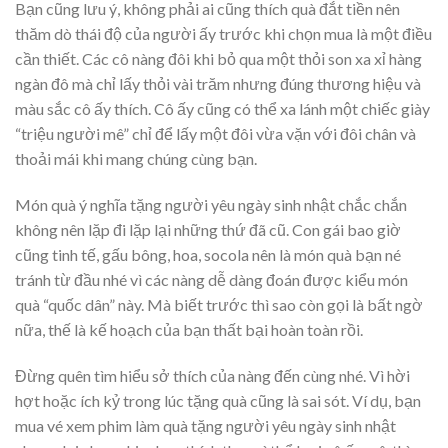
Bạn cũng lưu ý, không phải ai cũng thích quà đắt tiền nên
thăm dò thái độ của người ấy trước khi chọn mua là một điều
cần thiết. Các cô nàng đôi khi bỏ qua một thỏi son xa xỉ hàng
ngàn đô mà chỉ lấy thỏi vài trăm nhưng đúng thương hiệu và
màu sắc cô ấy thích. Cô ấy cũng có thể xa lánh một chiếc giày
“triệu người mê” chỉ để lấy một đôi vừa vặn với đôi chân và
thoải mái khi mang chúng cùng bạn.
Món quà ý nghĩa tặng người yêu ngày sinh nhật chắc chắn
không nên lặp đi lặp lại những thứ đã cũ. Con gái bao giờ
cũng tinh tế, gấu bông, hoa, socola nên là món quà bạn né
tránh từ đầu nhé vì các nàng dễ dàng đoán được kiểu món
quà “quốc dân” này. Mà biết trước thì sao còn gọi là bất ngờ
nữa, thế là kế hoạch của bạn thất bại hoàn toàn rồi.
Đừng quên tìm hiểu sở thích của nàng đến cùng nhé. Vì hời
hợt hoặc ích kỷ trong lúc tặng quà cũng là sai sót. Ví dụ, bạn
mua vé xem phim làm quà tặng người yêu ngày sinh nhật