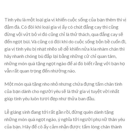
Tình yêu là một loại gia vị khiến cuộc sống của bạn thêm thi vị
đậm đà. Có đôi khi loại gia vị ấy có chút đắng cay thì cũng
đừng vội vứt bỏ vì đó cũng chỉ là thử thách, qua đắng cay sẽ
đến ngọt bùi. Và cũng có đôi khi do cuộc sống bộn bề cuốn đi,
gia vị tình yêu bị nhạt nhẽo sẽ dễ khiến nửa kia nhàm chán thì
hãy nhanh chóng bù đắp lại bằng những cử chỉ quan tâm,
những món quà tặng ngọt ngào để ai đó biết rằng với bạn họ
vẫn rất quan trọng đến nhường nào.
Một món quà tặng nho nhỏ nhưng chứa đựng tấm chân tình
của bạn dành cho người yêu sẽ là thứ gia vị tuyệt vời nhất
giúp tình yêu luôn tươi đẹp như thửa ban đầu.
Lễ giáng sinh đang tới rất gần rồi, đừng quên dành tặng
những món quà ngọt ngào, ý nghĩa tới người phụ nữ thân yêu
của bạn. Hãy để cô ấy cảm nhận được tấm lòng chân thành