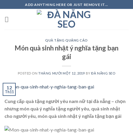
Skip
ADD ANYTHING HERE OR JUST REMOVE IT...
to
content
QUÀ TẶNG QUẢNG CÁO
Món quà sinh nhật ý nghĩa tặng bạn
gái
POSTED ON
THÁNG MƯỜI MỘT 12, 2019
BY
ĐÀ NẴNG SEO
12
Th11
Cung cấp quà tặng người yêu nam nữ tại đà nẵng – chọn
nhưng món quà ý nghĩa tặng người yêu, quà sinh nhật
cho người yêu, món quà sinh nhật ý nghĩa tặng bạn gái