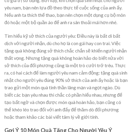
có giá trị sử dụng. Bởi vậy, khi chọn quà sinh nhật cho người
yêu nam, bạn nên lựa đồ theo thực tế cuộc sống của anh ấy.
Nếu anh ta thích thể thao, bạn nên chọn một dụng cụ bộ môn
đó hoặc một bộ quần áo để anh ra sân thoải mái hơn nhé.
Tìm hiểu kỹ sở thích của người yêu: Điều này là bất di bất
dịch với người nhận, dù cho họ là con gái hay con trai. Việc
tặng quà không đúng sở thích chắc chắn sẽ khiến người nhận
thất vọng. Nhưng tặng quà không hoàn hảo do biết nửa vời
sở thích của đối phương cũng là một trò cười trớ trêu. Thực
ra, có hai cách để làm người yêu nam cảm động: tặng quà sinh
nhật cho người yêu đúng 90% sở thích của anh ấy hoặc là bạn
trao gửi một món quà tinh thần lãng mạn và ngọt ngào. Dù
biết các bạn yêu nhau thì chắc có phần hiểu nhau, nhưng để
tạo bất ngờ và chọn được món quà hoàn hảo, bạn cũng có
thể khéo léo trao đổi với anh đấy để thăm dò đối phương
hoặc tham khảo các bài viết tâm lý về giới tính.
Gợi Ý 10 Món Quà Tặng Cho Người Yêu Ý