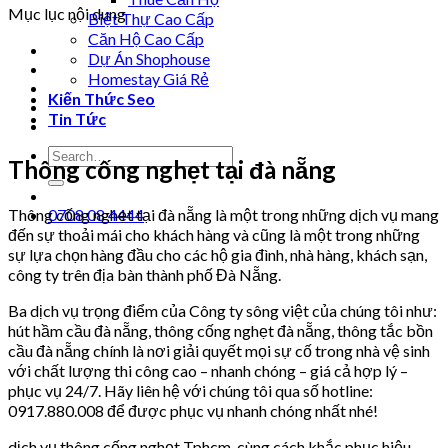
Mục lục nội dung
Biệt Thự Cao Cấp
Căn Hộ Cao Cấp
Dự Án Shophouse
Homestay Giá Rẻ
Kiến Thức Seo
Tin Tức
Thông cống nghẹt tại đà nẵng
Thông cống nghẹt tại đà nẵng là một trong những dịch vụ mang
0708 08 4444
đến sự thoải mái cho khách hàng và cũng là một trong những
sự lựa chọn hàng đầu cho các hộ gia đình, nhà hàng, khách sạn,
công ty trên địa bàn thành phố Đà Nẵng.
Ba dịch vụ trọng điểm của Công ty sông việt của chúng tôi như:
hút hầm cầu đà nẵng, thông cống nghẹt đà nẵng, thông tắc bồn
cầu đà nẵng chính là nơi giải quyết mọi sự cố trong nhà vệ sinh
với chất lượng thi công cao – nhanh chóng – giá cả hợp lý –
phục vụ 24/7. Hãy liên hệ với chúng tôi qua số hotline:
0917.880.008 để được phục vụ nhanh chóng nhất nhé!
dịch vụ thông cống nghẹt Tphcm, cùng cách khắc phục hiệu