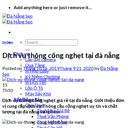
Skip
Add anything here or just remove it...
to
content
Dịch vụ
Dịch vụ
Dịch vụ thông cống nghẹt tại đà nẵng
Lắp đặt camera
Quà Tặng
Posted on
Tháng 10 15, 2019
Tháng 9 21, 2020
by
Đà Nẵng
In Hộp Giấy
Seo
Kỷ Niệm Chương
In Lịch Tết
15
Lốp Ô Tô
Th10
Máy Sấy Khô
Bất Động Sản
Dịch vụ thông cống nghẹt giá rẻ tại đà nẵng. Giới thiệu đơn
Cho Thuê
vị cung cấp dịch vụ Thông cầu cống nghẹt uy tín và chất
Thuê Nhà Giá Rẻ
lượng tại đà nẵng và tphcm
Thuê Văn Phòng
Thuê Mặt Bằng
Thuê Căn Hộ