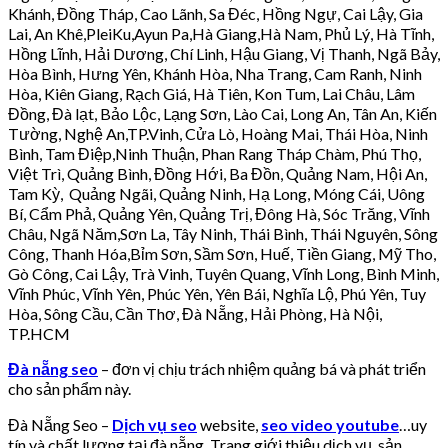
Khánh, Đồng Tháp, Cao Lãnh, Sa Đéc, Hồng Ngự, Cai Lậy, Gia
Lai, An Khê,PleiKu,Ayun Pa,Hà Giang,Hà Nam, Phủ Lý, Hà Tĩnh,
Hồng Lĩnh, Hải Dương, Chí Linh, Hậu Giang, Vị Thanh, Ngã Bảy,
Hòa Bình, Hưng Yên, Khánh Hòa, Nha Trang, Cam Ranh, Ninh
Hòa, Kiên Giang, Rạch Giá, Hà Tiên, Kon Tum, Lai Châu, Lâm
Đồng, Đà lạt, Bảo Lộc, Lạng Sơn, Lào Cai, Long An, Tân An, Kiến
Tường, Nghệ An,TP.Vinh, Cửa Lò, Hoàng Mai, Thái Hòa, Ninh
Bình, Tam Điệp,Ninh Thuận, Phan Rang Tháp Chàm, Phú Thọ,
Việt Trì, Quảng Bình, Đồng Hới, Ba Đồn, Quảng Nam, Hội An,
Tam Kỳ, Quảng Ngãi, Quảng Ninh, Hạ Long, Móng Cái, Uông
Bí, Cẩm Phả, Quảng Yên, Quảng Trị, Đông Hà, Sóc Trăng, Vĩnh
Châu, Ngã Năm,Sơn La, Tây Ninh, Thái Bình, Thái Nguyên, Sông
Công, Thanh Hóa,Bỉm Sơn, Sầm Sơn, Huế, Tiền Giang, Mỹ Tho,
Gò Công, Cai Lậy, Trà Vinh, Tuyên Quang, Vĩnh Long, Bình Minh,
Vĩnh Phúc, Vĩnh Yên, Phúc Yên, Yên Bái, Nghĩa Lộ, Phú Yên, Tuy
Hòa, Sông Cầu, Cần Thơ, Đà Nẵng, Hải Phòng, Hà Nội,
TP.HCM
Đà nẵng seo
– đơn vị chịu trách nhiệm quảng bá và phát triển
cho sản phẩm này.
Đà Nẵng Seo –
Dịch vụ seo
website,
seo video youtube
…uy
tín và chất lượng tại đà nẵng. Trang giới thiệu dịch vụ, sản