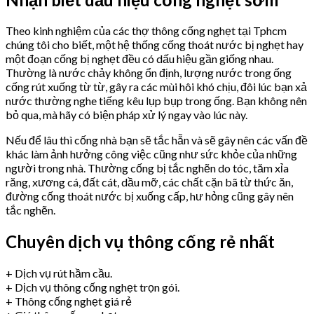
Theo kinh nghiệm của các thợ thông cống nghẹt tại Tphcm
chúng tôi cho biết, một hệ thống cống thoát nước bị nghẹt hay
một đoạn cống bị nghẹt đều có dấu hiệu gần giống nhau.
Thường là nước chảy không ổn định, lượng nước trong ống
cống rút xuống từ từ, gây ra các mùi hôi khó chịu, đôi lúc bạn xả
nước thường nghe tiếng kêu lụp bụp trong ống. Bạn không nên
bỏ qua, mà hãy có biện pháp xử lý ngay vào lúc này.
Nếu để lâu thì cống nhà bạn sẽ tắc hẵn và sẽ gây nên các vấn đề
khác làm ảnh hưởng công việc cũng như sức khỏe của những
người trong nhà. Thường cống bị tắc nghẽn do tóc, tăm xỉa
răng, xương cá, đất cát, dầu mỡ, các chất cặn bã từ thức ăn,
đường cống thoát nước bị xuống cấp, hư hỏng cũng gây nên
tắc nghẽn.
Chuyên dịch vụ thông cống rẻ nhất
+ Dịch vụ rút hầm cầu.
+ Dịch vụ thông cống nghẹt trọn gói.
+ Thông cống nghẹt giá rẻ