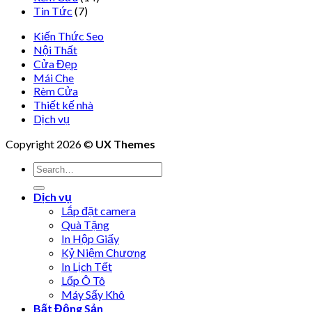
Tin Tức
(7)
Kiến Thức Seo
Nội Thất
Cửa Đẹp
Mái Che
Rèm Cửa
Thiết kế nhà
Dịch vụ
Copyright 2026 ©
UX Themes
Dịch vụ
Lắp đặt camera
Quà Tặng
In Hộp Giấy
Kỷ Niệm Chương
In Lịch Tết
Lốp Ô Tô
Máy Sấy Khô
Bất Động Sản