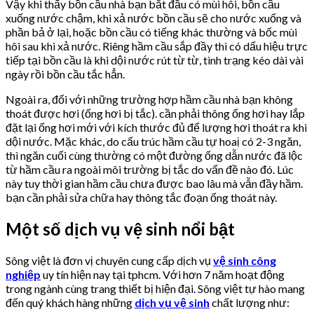
Vậy khi thấy bồn cầu nhà bạn bắt đầu có mùi hôi, bồn cầu
xuống nước chậm, khi xả nước bồn cầu sẽ cho nước xuống và
phần bả ở lại, hoặc bồn cầu có tiếng khác thường và bốc mùi
hôi sau khi xả nước. Riêng hầm cầu sắp đầy thì có dấu hiệu trực
tiếp tại bồn cầu là khi dội nước rút từ từ, tình trạng kéo dài vài
ngày rồi bồn cầu tắc hẳn.
Ngoài ra, đối với những trường hợp hầm cầu nhà bạn không
thoát được hơi (ống hơi bị tắc). cần phải thông ống hơi hay lắp
đặt lại ống hơi mới với kích thước đủ để lượng hơi thoát ra khi
dội nước. Mặc khác, do cấu trúc hầm cầu tự hoaị có 2-3 ngăn,
thì ngăn cuối cùng thường có một đường ống dẫn nước đã lộc
từ hầm cầu ra ngoài môi trường bị tắc do vấn đề nào đó. Lúc
này tuy thời gian hầm cầu chưa được bao lâu mà vẫn đầy hầm.
bạn cần phải sửa chữa hay thông tắc đoạn ống thoát này.
Một số dịch vụ vệ sinh nổi bật
Sông việt là đơn vị chuyên cung cấp dịch vụ
vệ sinh công
nghiệp
uy tín hiện nay tại tphcm. Với hơn 7 năm hoạt động
trong ngành cùng trang thiết bị hiện đại. Sông việt tự hào mang
đến quý khách hàng những
dịch vụ vệ sinh
chất lượng như: