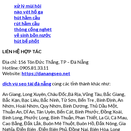
xử lý mùi hôi
nạo vét hố ga
hút hầm cầu
rút hầm cầu
thông cống nghẹt
vệ sinh bồn nước
hút bể phốt
LIÊN HỆ HỢP TÁC
Địa chỉ: 156 Tôn Đức Thắng, TP – Đà Nẵng
Hotline: 0905.81.33.11
Website:
https://danangseo.net
dịch vụ seo tại đà nẵng
cùng các tỉnh thành khác như:
An Giang, Long Xuyên, Châu Đốc,Bà Rịa, Vũng Tàu, Bắc Giang,
Bắc Kạn, Bạc Liêu, Bắc Ninh, Từ Sơn, Bến Tre , Bình Định, An
Nhơn, Hoài Nhơn, Quy Nhơn, Bình Dương, Thủ Dầu Một,
Thuận An, Dĩ An, Tân Uyên, Bến Cát, Bình Phước, Đồng Xoài,
Bình Long, Phước Long, Bình Thuận, Phan Thiết, La Gi, Cà Mau,
Cao Bằng, Đắk Lắk, Buôn Mê Thuột, Buôn Hồ, Đắk Nông, Gia
Nghĩa, Điện Biên , Điện Biên Phủ, Đồng Nai, Biên Hòa, Long