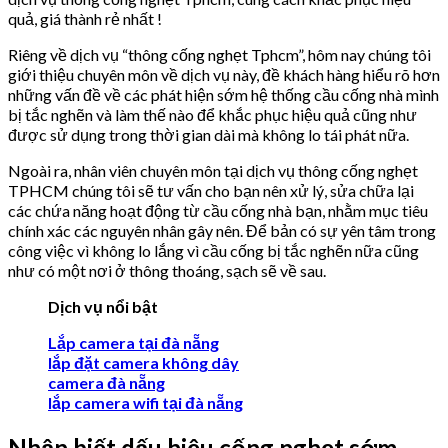
quả, giá thành rẻ nhất !
Riêng về dịch vụ “thông cống nghẹt Tphcm”, hôm nay chúng tôi
giới thiệu chuyên môn về dịch vụ này, đề khách hàng hiểu rõ hơn
những vấn đề về các phát hiện sớm hệ thống cầu cống nhà mình
bị tắc nghẽn và làm thế nào để khắc phục hiệu quả cũng như
được sử dụng trong thời gian dài mà không lo tái phát nữa.
Ngoài ra, nhân viên chuyên môn tại dịch vụ thông cống nghẹt
TPHCM chúng tôi sẽ tư vấn cho bạn nên xử lý, sửa chữa lại
các chứa năng hoạt động từ cầu cống nhà bạn, nhằm mục tiêu
chính xác các nguyên nhân gây nên. Để bản có sự yên tâm trong
công việc vì không lo lắng vì cầu cống bị tắc nghẽn nữa cũng
như có một nơi ở thông thoáng, sạch sẽ về sau.
Dịch vụ nổi bật
Lắp camera tại đà nẵng
lắp đặt camera không dây
camera đà nẵng
lắp camera wifi tại đà nẵng
Nhận biết dấu hiệu cống nghẹt sớm