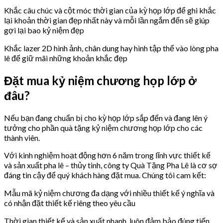
Khắc câu chúc và cột móc thời gian của kỳ họp lớp để ghi khắc
lại khoản thời gian đẹp nhất này và mỗi lần ngắm đến sẽ giúp
gợi lại bao kỷ niệm đẹp
Khắc lazer 2D hình ảnh, chân dung hay hình tập thể vào lòng pha
lê để giữ mãi những khoản khắc đẹp
Đặt mua kỷ niệm chương họp lớp ở
đâu?
Nếu bạn đang chuẩn bị cho kỳ họp lớp sắp đến và đang lên ý
tưởng cho phần quà tặng kỷ niệm chương họp lớp cho các
thành viên.
Với kinh nghiệm hoạt động hơn 6 năm trong lĩnh vực thiết kế
và sản xuất pha lê – thủy tinh, công ty Quà Tặng Pha Lê là cơ sợ
đáng tin cậy để quý khách hàng đặt mua. Chúng tôi cam kết:
Mẫu mã kỷ niệm chương đa dạng với nhiều thiết kế ý nghĩa và
có nhận đặt thiết kế riêng theo yêu cầu
Thời gian thiết kế và sản xuất nhanh, luôn đảm bảo đúng tiến