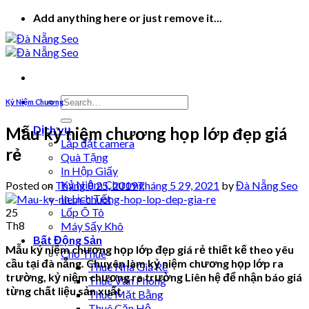
Skip
Add anything here or just remove it...
to
content
Kỷ Niệm Chương
Dịch vụ
Mẫu kỷ niệm chương họp lớp đẹp giá
Lắp đặt camera
rẻ
Quà Tặng
In Hộp Giấy
Kỷ Niệm Chương
Posted on
Tháng 8 25, 2019
Tháng 5 29, 2021
by
Đà Nẵng Seo
In Lịch Tết
25
Lốp Ô Tô
Th8
Máy Sấy Khô
Bất Động Sản
Mẫu kỷ niệm chương họp lớp đẹp giá rẻ thiết kế theo yêu
Cho Thuê
cầu tại đà nẵng. Chuyên làm kỷ niệm chương họp lớp ra
Thuê Nhà Giá Rẻ
trường, kỷ niệm chương ra trường Liên hệ để nhận báo giá
Thuê Văn Phòng
từng chất liệu sản xuất
Thuê Mặt Bằng
Thuê Căn Hộ