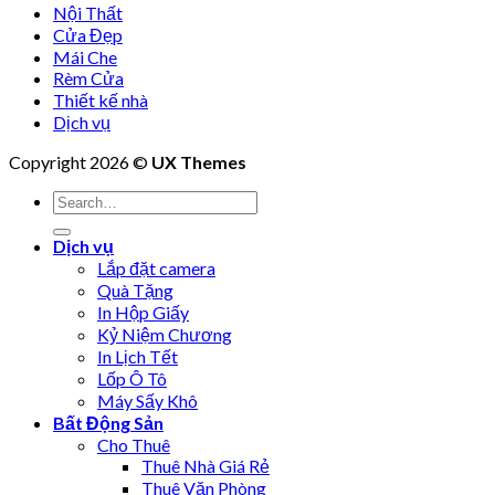
Nội Thất
Cửa Đẹp
Mái Che
Rèm Cửa
Thiết kế nhà
Dịch vụ
Copyright 2026 ©
UX Themes
Dịch vụ
Lắp đặt camera
Quà Tặng
In Hộp Giấy
Kỷ Niệm Chương
In Lịch Tết
Lốp Ô Tô
Máy Sấy Khô
Bất Động Sản
Cho Thuê
Thuê Nhà Giá Rẻ
Thuê Văn Phòng