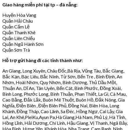
Giao hàng miễn phí tại tp – đà nẵng:
Huyện Hòa Vang
Quận Hải Châu
Quận Cẩm Lệ
Quận Thanh Khê
Quận Liên Chiểu
Quận Ngũ Hành Sơn
Quận Sơn Trà
Hỗ trợ gửi hàng đi các tỉnh thành như:
An Giang, Long Xuyên, Châu Đốc,Bà Rịa, Vũng Tàu, Bắc Giang,
Bắc Kạn, Bạc Liêu, Bắc Ninh, Từ Sơn, Bến Tre , Bình Định, An
Nhơn, Hoài Nhơn, Quy Nhơn, Bình Dương, Thủ Dầu Một,
Thuận An, Dĩ An, Tân Uyên, Bến Cát, Bình Phước, Đồng Xoài,
Bình Long, Phước Long, Bình Thuận, Phan Thiết, La Gi, Cà Mau,
Cao Bằng, Đắk Lắk, Buôn Mê Thuột, Buôn Hồ, Đắk Nông, Gia
Nghĩa, Điện Biên , Điện Biên Phủ, Đồng Nai, Biên Hòa, Long
Khánh, Đồng Tháp, Cao Lãnh, Sa Đéc, Hồng Ngự, Cai Lậy, Gia
Lai, An Khê,PleiKu,Ayun Pa,Hà Giang,Hà Nam, Phủ Lý, Hà Tĩnh,
Hồng Lĩnh, Hải Dương, Chí Linh, Hậu Giang, Vị Thanh, Ngã Bảy,
Hòa Bình, Hưng Yên, Khánh Hòa, Nha Trang, Cam Ranh, Ninh