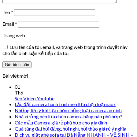
Tên
*
Email
*
Trang web
Lưu tên của tôi, email, và trang web trong trình duyệt này
cho lần bình luận kế tiếp của tôi.
Bài viết mới
01
Th6
Seo Video Youtube
Lắp đặt camera hành trình nên lựa chọn loại nào?
Những lưu ý khi lựa chọn chủng loại camera an ninh
Nhà xưởng nên lựa chọn camera hãng nào phù hợp?
Các mẫu Camera giá rẻ phù hợp cho gia đình
Quà tặng đại hội đảng, hội nghị, hội thảo giá rẻ ý nghĩa
Dịch vụ giặt ghế sofa tại Đà Nẵng NHANH – VỆ SINH –