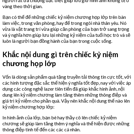
người rất ưa chuộng đặc biệt giúp lưu giữ hình ảnh không bị ố
vàng theo thời gian.
Bạn có thể để những chiếc kỷ niệm chương họp lớp trên bàn
làm việc, trong văn phòng, hay để trong ngôi nhà thân yêu. Nó
vừa là vật trang trí vừa giúp căn phòng của bạn trở sang trọng
và ý nghĩa hơn giúp lưu lại những kỷ niệm của tuổi học trò và sẽ
luôn là người bạn đồng hành của bạn trong cuộc sống.
Khắc nội dung gì trên chiếc kỷ niệm
chương họp lớp
Vốn là dòng sản phẩm quà tặng truyền tải thông tin cực tốt, với
các hình tượng đặc sắc thể hiện ý nghĩa tốt đẹp, nay với việc áp
dụng các công nghệ lazer tiên tiến đã giúp khắc hình ảnh, nội
dung lên kỷ niệm chương làm tăng thêm những thông điệp và
giá trị kỷ niệm cho phần quà. Vậy nên khắc nội dung thế nào lên
kỷ niệm chương hợp lớp:
In hình ảnh của lớp, bạn bè hay thầy cô lên chiếc kỷ niệm
chương sẽ giúp làm tăng thêm ý nghĩa và thể hiện được những
thông điệp tinh tế đến các các cá nhân.