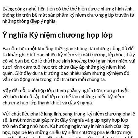
Bằng công nghệ tiên tiến có thể thể hiện được những hình ảnh,
thông tin trên bề mặt sản phẩm kỷ niệm chương giúp truyền tải
những thông điệp ý nghĩa.
Ý nghĩa Kỷ niệm chương họp lớp
Ba năm học một khoảng thời gian không dài nhưng cũng đủ để
ta khắc ghi biết bao nhiêu kỷ niệm về mái trường, lớp học, thầy
cô và bạn bè. Có lẻ thời học sinh khoảng thời gian hồn nhiên, vui
tươi, tình cảm tuổi học trò chứa đầy ắp những kỷ niệm khó
quên. Giờ đây dù ra trường bao nhiêu năm nhưng kỷ niệm đó
vẫn còn đọng mãi trong mỗi trái tim mỗi chúng ta.
Vậy để mỗi buổi họp lớp thêm phần ý nghĩa hơn, còn gì tuyệt
vời hơn khi cả tập thể lớp có thể làm những chiếc kỷ niệm
chương họp lớp thanh khiết và đầy ý nghĩa.
Với chất liệu pha lê lung linh, sang trọng, kỷ niệm chương pha lê
sẽ là một món quà gặp mặt đầy ý nghĩa và giúp ngày họp lớp
trở nên đáng nhớ hơn. Xu hướng ngày nay in hình ảnh của lớp
học, bạn bè lên những chiếu kỷ niệm chương pha lê được mọi