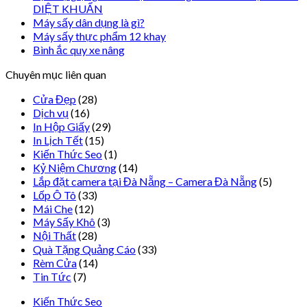
DIỆT KHUẨN
Máy sấy dân dụng là gì?
Máy sấy thực phẩm 12 khay
Bình ắc quy xe nâng
Chuyên mục liên quan
Cửa Đẹp
(28)
Dịch vụ
(16)
In Hộp Giấy
(29)
In Lịch Tết
(15)
Kiến Thức Seo
(1)
Kỷ Niệm Chương
(14)
Lắp đặt camera tại Đà Nẵng – Camera Đà Nẵng
(5)
Lốp Ô Tô
(33)
Mái Che
(12)
Máy Sấy Khô
(3)
Nội Thất
(28)
Quà Tặng Quảng Cáo
(33)
Rèm Cửa
(14)
Tin Tức
(7)
Kiến Thức Seo