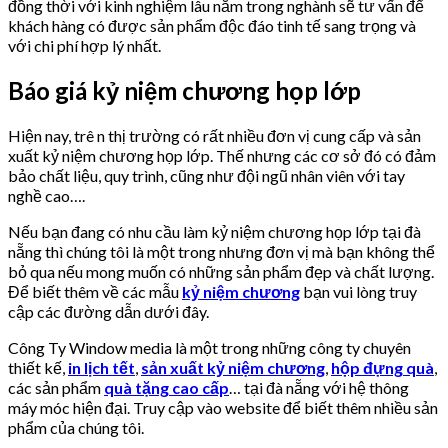
đồng thời với kinh nghiệm lâu năm trong nghành sẽ tư vấn để
khách hàng có được sản phẩm độc đáo tinh tế sang trọng và
với chi phí hợp lý nhất.
Báo giá kỷ niệm chương họp lớp
Hiện nay, trê n thị trường có rất nhiều đơn vị cung cấp và sản
xuất kỷ niệm chương họp lớp. Thế nhưng các cơ sở đó có đảm
bảo chất liệu, quy trình, cũng như đội ngũ nhân viên với tay
nghề cao….
Nếu bạn đang có nhu cầu làm kỷ niệm chương họp lớp tại đà
nẵng thì chúng tôi là một trong nhưng đơn vị mà bạn không thể
bỏ qua nếu mong muốn có những sản phẩm đẹp và chất lượng.
Để biết thêm về các mẫu
kỷ niệm chương
bạn vui lòng truy
cập các đường dẫn dưới đây.
Công Ty Window media là một trong những công ty chuyên
thiết kế,
in lịch tết
,
sản xuất kỷ niệm chương
,
hộp đựng quà
,
các sản phẩm
quà tặng cao cấp
… tại đà nẵng với hệ thông
máy móc hiện đại. Truy cập vào website để biết thêm nhiều sản
phẩm của chúng tôi.