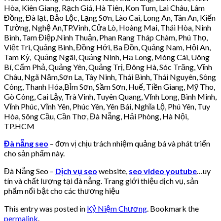
Hòa, Kiên Giang, Rạch Giá, Hà Tiên, Kon Tum, Lai Châu, Lâm
Đồng, Đà lạt, Bảo Lộc, Lạng Sơn, Lào Cai, Long An, Tân An, Kiến
Tường, Nghệ An,TP.Vinh, Cửa Lò, Hoàng Mai, Thái Hòa, Ninh
Bình, Tam Điệp,Ninh Thuận, Phan Rang Tháp Chàm, Phú Thọ,
Việt Trì, Quảng Bình, Đồng Hới, Ba Đồn, Quảng Nam, Hội An,
Tam Kỳ, Quảng Ngãi, Quảng Ninh, Hạ Long, Móng Cái, Uông
Bí, Cẩm Phả, Quảng Yên, Quảng Trị, Đông Hà, Sóc Trăng, Vĩnh
Châu, Ngã Năm,Sơn La, Tây Ninh, Thái Bình, Thái Nguyên, Sông
Công, Thanh Hóa,Bỉm Sơn, Sầm Sơn, Huế, Tiền Giang, Mỹ Tho,
Gò Công, Cai Lậy, Trà Vinh, Tuyên Quang, Vĩnh Long, Bình Minh,
Vĩnh Phúc, Vĩnh Yên, Phúc Yên, Yên Bái, Nghĩa Lộ, Phú Yên, Tuy
Hòa, Sông Cầu, Cần Thơ, Đà Nẵng, Hải Phòng, Hà Nội,
TP.HCM
Đà nẵng seo
– đơn vị chịu trách nhiệm quảng bá và phát triển
cho sản phẩm này.
Đà Nẵng Seo –
Dịch vụ seo
website,
seo video youtube
…uy
tín và chất lượng tại đà nẵng. Trang giới thiệu dịch vụ, sản
phẩm nổi bật cho các thương hiệu
This entry was posted in
Kỷ Niệm Chương
. Bookmark the
permalink
.