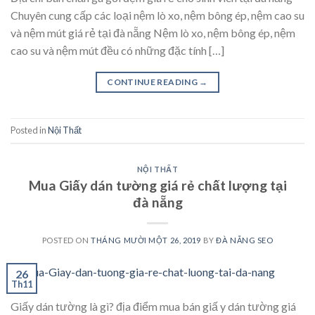
Chuyên cung cấp các loại nệm lò xo, nệm bông ép, nệm cao su
và nệm mút giá rẻ tại đà nẵng Nệm lò xo, nệm bông ép, nệm
cao su và nệm mút đều có những đặc tính […]
CONTINUE READING
→
Posted in
Nội Thất
NỘI THẤT
Mua Giấy dán tường giá rẻ chất lượng tại
đà nẵng
POSTED ON
THÁNG MƯỜI MỘT 26, 2019
BY
ĐÀ NẴNG SEO
26
Th11
Giấy dán tường là gì? địa điểm mua bán giấ y dán tường giá