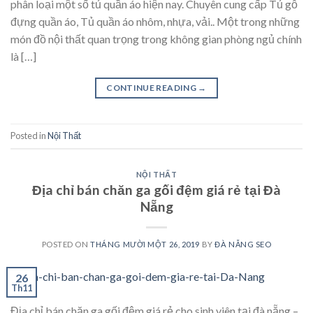
phân loại một số tủ quần áo hiện nay. Chuyên cung cấp Tủ gỗ
đựng quần áo, Tủ quần áo nhôm, nhựa, vải.. Một trong những
món đồ nội thất quan trọng trong không gian phòng ngủ chính
là […]
CONTINUE READING
→
Posted in
Nội Thất
NỘI THẤT
Địa chỉ bán chăn ga gối đệm giá rẻ tại Đà
Nẵng
POSTED ON
THÁNG MƯỜI MỘT 26, 2019
BY
ĐÀ NẴNG SEO
26
Th11
Địa chỉ bán chăn ga gối đệm giá rẻ cho sinh viên tại đà nẵng –