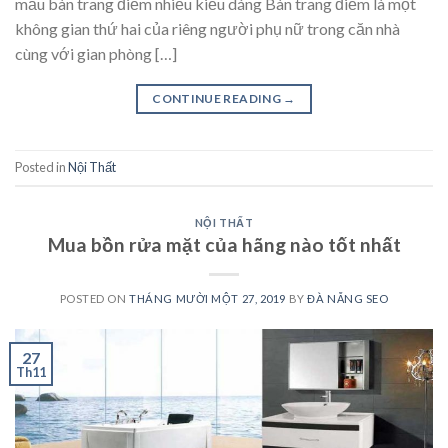
mẫu bàn trang điểm nhiều kiểu dáng Bàn trang điểm là một
không gian thứ hai của riêng người phụ nữ trong căn nhà
cùng với gian phòng […]
CONTINUE READING
→
Posted in
Nội Thất
NỘI THẤT
Mua bồn rửa mặt của hãng nào tốt nhất
POSTED ON
THÁNG MƯỜI MỘT 27, 2019
BY
ĐÀ NẴNG SEO
27
Th11