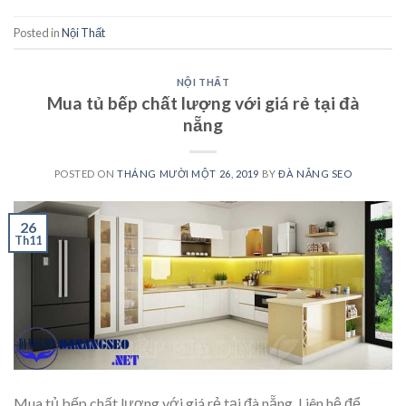
Posted in
Nội Thất
NỘI THẤT
Mua tủ bếp chất lượng với giá rẻ tại đà
nẵng
POSTED ON
THÁNG MƯỜI MỘT 26, 2019
BY
ĐÀ NẴNG SEO
26
Th11
Mua tủ bếp chất lượng với giá rẻ tại đà nẵng. Liên hệ để