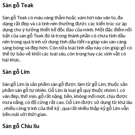
Sàn gỗ Teak
Sàn gỗ Teak có màu vàng thẫm hoặc xám hơi nâu vân to, đa
dạng rất đẹp và cá tính nên thường được các kiến trúc sư áp
dụng cho ý tưởng thiết kế độc đáo của mình. Một đặc điểm nổi
bật của sàn gỗ Teak đó là trong thành phần có chưa tinh dầu
nên trong quá trình sử dụng tinh dầu tiết ra giúp ván sàn càng
sáng bóng và đẹp hơn. Còn nữa loại tinh dầu này còn giúp gỗ có
thể tự bảo vệ khỏi các loại sâu, côn trùng hay các sinh vật có
hại khác.
Sàn gỗ Lim
Sàn gỗ Lim là sản phẩm sàn gỗ được làm từ gỗ Lim, thuộc sản
phẩm sàn gỗ tự nhiên. Gỗ Lim là loại gỗ quý thuộc nhóm I, có
vân đẹp, thớ mịn, gỗ rất nặng, bền, không mối mọt, chịu được
mưa nắng, có độ cứng rất cao. Gỗ Lim được sử dụng từ khá lâu
, nhiều công trình của thế kỷ , qua rất nhiều thập kỷ gỗ Lim vẫn
bền mãi với thời gian.
Sàn gỗ Chiu liu