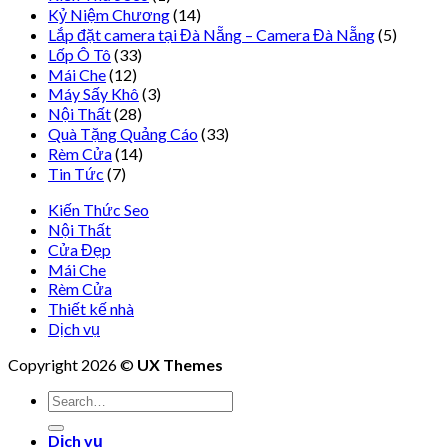
Kỷ Niệm Chương
(14)
Lắp đặt camera tại Đà Nẵng – Camera Đà Nẵng
(5)
Lốp Ô Tô
(33)
Mái Che
(12)
Máy Sấy Khô
(3)
Nội Thất
(28)
Quà Tặng Quảng Cáo
(33)
Rèm Cửa
(14)
Tin Tức
(7)
Kiến Thức Seo
Nội Thất
Cửa Đẹp
Mái Che
Rèm Cửa
Thiết kế nhà
Dịch vụ
Copyright 2026 ©
UX Themes
Dịch vụ