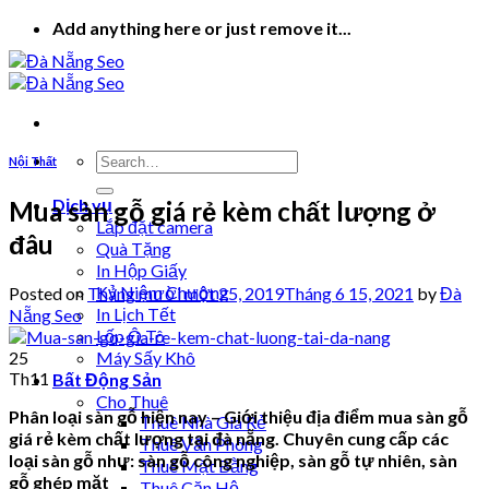
Skip
Add anything here or just remove it...
to
content
Nội Thất
Dịch vụ
Mua sàn gỗ giá rẻ kèm chất lượng ở
Lắp đặt camera
đâu
Quà Tặng
In Hộp Giấy
Kỷ Niệm Chương
Posted on
Tháng mười một 25, 2019
Tháng 6 15, 2021
by
Đà
In Lịch Tết
Nẵng Seo
Lốp Ô Tô
25
Máy Sấy Khô
Th11
Bất Động Sản
Cho Thuê
Phân loại sàn gỗ hiện nay – Giới thiệu địa điểm mua sàn gỗ
Thuê Nhà Giá Rẻ
giá rẻ kèm chất lượng tại đà nẵng. Chuyên cung cấp các
Thuê Văn Phòng
loại sàn gỗ như: sàn gỗ công nghiệp, sàn gỗ tự nhiên, sàn
Thuê Mặt Bằng
gỗ ghép mặt
Thuê Căn Hộ