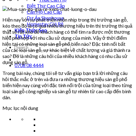
Biệt Thự Cao Cấp
Căn Hộ Cao Cấp
Dự Án Shophouse
Hiện nay với sự phát triển nhộn nhịp trong thị trường sàn gỗ,
Homestay Giá Rẻ
kéo theo đó là có quá nhiều thương hiệu trên thị trường thì quả
Kiến Thức Seo
thật sẽ rất khó để khách hàng có thể tìm ra được một thương
Tin Tức
hiệu phù hợp với nhu cầu sử dụng của mình. Vậy ở thời điểm
hiện tại có những loại sàn gỗ phổ biến nào? Đặc tính nổi bất
của các loại sàn gỗ, sự khác biệt về chất lượng và giá thành ra
sao? Đó là những câu hỏi của nhiều khách hàng có nhu cầu sử
dụng sàn gỗ.
0708 08 4444
Trong bài này, chúng tôi sẽ tư vấn giúp bạn trả lời những câu
hỏi thắc mắc ở trên và đưa ra những thương hiệu sàn gỗ phổ
biến hiện nay cùng với đặc tính nổi trội của từng loại theo từng
loại sàn gỗ công nghiệp và sàn gỗ tự nhiên từ cao cấp đến bình
dân.
Mục lục nội dung