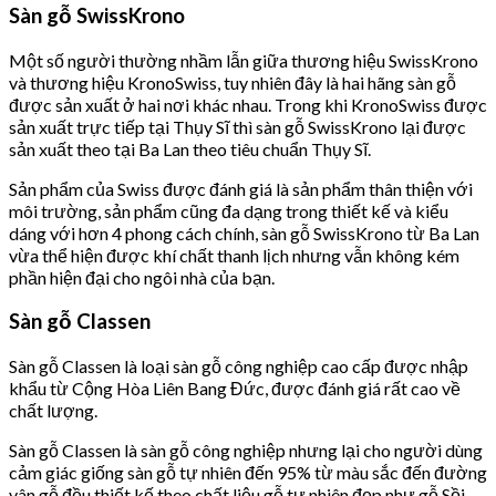
Sàn gỗ SwissKrono
Một số người thường nhầm lẫn giữa thương hiệu SwissKrono
và thương hiệu KronoSwiss, tuy nhiên đây là hai hãng sàn gỗ
được sản xuất ở hai nơi khác nhau. Trong khi KronoSwiss được
sản xuất trực tiếp tại Thụy Sĩ thì sàn gỗ SwissKrono lại được
sản xuất theo tại Ba Lan theo tiêu chuẩn Thụy Sĩ.
Sản phẩm của Swiss được đánh giá là sản phẩm thân thiện với
môi trường, sản phẩm cũng đa dạng trong thiết kế và kiểu
dáng với hơn 4 phong cách chính, sàn gỗ SwissKrono từ Ba Lan
vừa thể hiện được khí chất thanh lịch nhưng vẫn không kém
phần hiện đại cho ngôi nhà của bạn.
Sàn gỗ Classen
Sàn gỗ Classen là loại sàn gỗ công nghiệp cao cấp được nhập
khẩu từ Cộng Hòa Liên Bang Đức, được đánh giá rất cao về
chất lượng.
Sàn gỗ Classen là sàn gỗ công nghiệp nhưng lại cho người dùng
cảm giác giống sàn gỗ tự nhiên đến 95% từ màu sắc đến đường
vân gỗ đều thiết kế theo chất liệu gỗ tự nhiên đẹp như gỗ Sồi,