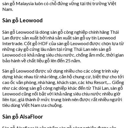
sàn gỗ Malaysia luôn có chỗ đứng vững tại thị trường Việt
Nam.
Sàn gỗ Leowood
Sàn gỗ Leowood là dòng sàn gỗ công nghiệp chính hãng Thái
Lan được sản xuất bởi nhà sản xuất sàn gỗ uy tín Leowood
Intertrade. Cốt gỗ HDF của sàn gỗ Leowood được chọn lựa từ
những cây gỗ cứng lâu năm tại rừng Thái Lan nên sàn gỗ
Leowood có khả năng siêu chịu nước, chống ẩm mốc, thời gian
bảo hành về chất liệu gỗ lên đến 25 năm.
Sàn gỗ Leowood được sử dụng nhiều cho các công trình xây
dựng khác nhau từ nhà riêng, căn hộ chung cư, biệt thự cho tới
cao ốc văn phòng, nhà hàng, khách sạn, các khu Resort,… Giống
như các dòng sàn gỗ công nghiệp khác đến từ Thái Lan, sàn gỗ
Leowood cũng nổi bật với khả năng siêu chịu nước nhiều giờ
liên tục, giá thành ở mức trung bình nên được rất nhiều người
tiêu dùng Việt Nam ưa chuộng.
Sàn gỗ AlsaFloor
Sàn gỗ Alsafloor là sản phẩm sàn gỗ công nghiệp được sản