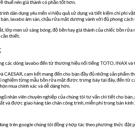
ề thuế nên giá thành có phần tốt hơn.
ình dân dụng yêu mến vì hiệu quả sử dụng và tiết kiệm chi phí vật
bàn, lavabo âm sàn, chậu rửa mặt dương vành với đủ phong cách từ
ắt, lớp men sứ sáng bóng, độ bền hay giá thành của chiếc bồn rửa 
cần thiết.
g
g các dòng lavabo đến từ thương hiệu nổi tiếng TOTO, INAX và C
và CAESAR, cam kết mang đến cho bạn đầy đủ những sản phẩm thiết
ải nghiệm từng mẫu bồn rửa mặt được trưng bày tại đây, đến từ cá
họn mua chính xác và dễ dàng hơn.
ũ nhân viên chuyên nghiệp của chúng tôi tư vấn chi tiết cho bạn
ất và được giao hàng tân chân công trình, miễn phí trong bán kín
ng trên google chúng tôi đồng ý hợp tác theo phương thức đặt pan