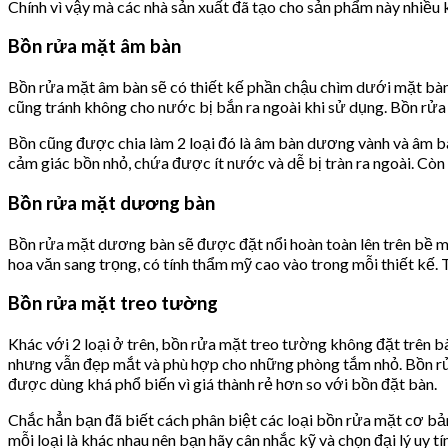
Chính vì vậy mà các nhà sản xuất đã tạo cho sản phẩm này nhiều 
Bồn rửa mặt âm bàn
Bồn rửa mặt âm bàn sẽ có thiết kế phần chậu chìm dưới mặt bàn 
cũng tránh không cho nước bị bắn ra ngoài khi sử dụng. Bồn rửa
Bồn cũng được chia làm 2 loại đó là âm bàn dương vành và âm b
cảm giác bồn nhỏ, chứa được ít nước và dễ bị tràn ra ngoài. Cò
Bồn rửa mặt dương bàn
Bồn rửa mặt dương bàn sẽ được đặt nổi hoàn toàn lên trên bề mặt
hoa văn sang trọng, có tính thẩm mỹ cao vào trong mỗi thiết kế.
Bồn rửa mặt treo tường
Khác với 2 loại ở trên, bồn rửa mặt treo tường không đặt trên bà
nhưng vẫn đẹp mắt và phù hợp cho những phòng tắm nhỏ. Bồn rửa
được dùng khá phổ biến vì giá thành rẻ hơn so với bồn đặt bàn.
Chắc hẳn bạn đã biết cách phân biệt các loại bồn rửa mặt cơ bản 
mỗi loại là khác nhau nên bạn hãy cân nhắc kỹ và chọn đại lý uy tí