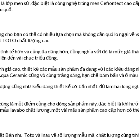
là lớp men sứ, đặc biệt là công nghệ tráng men Cefiontect cao c
u quả.
ho bạn có thể có nhiều lựa chọn mà không cần quá lo ngại về vấ
mặt TOTO chất lượng cao
tinh tế hơn và cũng đa dạng hơn, đồng nghĩa với đó là mức giá th
ên đến vài chục triệu đồng.
 giá cao, thiết kế các mẫu sản phẩm đa dạng với các kiểu dáng n
Aqua Ceramic cũng vô cùng trắng sáng, hạn chế bám bẩn và ố màu s
g cũng như kiểu dáng thiết kế cơ bản nhất, đủ làm hài lòng người 
ũng là một điểm cộng cho dòng sản phẩm này, đặc biệt là khi hư
 mẫu lavabo chất lượng, một vài mãu sản phẩm cao cấp hơn có thể 
 Bản như Toto và Inax về số lượng mẫu mã, chất lượng cùng tính 