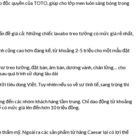
ấp độc quyền của TOTO, giúp cho lớp men luôn sáng bóng trong
n đề giá cả: Những chiếc lavabo treo tường có mức giá rẻ nhất,
ành cũng cao hơn đáng kể, từ khoảng 2-5 triệu cho một mẫu đặt
hư treo tường, đặt bàn, âm bàn, dương vành, chân lửng… cho
au quá trình sử dụng lâu dài
tiêu dùng Việt. Tuy nhiên nếu so về sự tinh tế, sang trọng thì
ớng đến các nhóm khách hàng tầm trung. Chỉ dao động từ khoảng
có mức giá lên đến hơn 10 triệu đồng.
thẩm mỹ. Ngoài ra các sản phẩm từ hãng Caesar lại có lợi thế