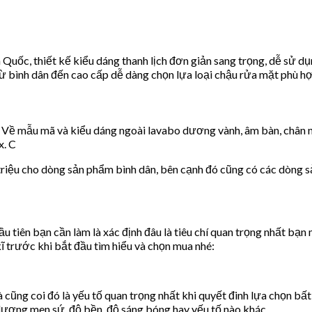
uốc, thiết kế kiểu dáng thanh lịch đơn giản sang trọng, dễ sử dụ
từ bình dân đến cao cấp dễ dàng chọn lựa loại chậu rửa mặt phù h
Về mẫu mã và kiểu dáng ngoài lavabo dương vành, âm bàn, chân ngắ
x. C
 triệu cho dòng sản phẩm bình dân, bên cạnh đó cũng có các dòng s
u tiên bạn cần làm là xác định đâu là tiêu chí quan trọng nhất b
kĩ trước khi bắt đầu tìm hiểu và chọn mua nhé:
à cũng coi đó là yếu tố quan trọng nhất khi quyết đinh lựa chọn 
lượng men sứ, độ bền, độ sáng bóng hay yếu tố nào khác.