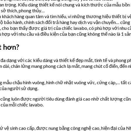
an trọng. Kiểu dáng thiết kế nói chung và kích thước của mẫu bồn 
 sở thích, phong thủy…
khách hàng quan tâm và tìm hiểu, vì những thương hiệu thiết bị vệ
độ bảo hành, chính sách đổi trả hàng hay dịch vụ vận chuyển… cũn
cho bạn thấy được giá trị của chiếc lavabo, có phù hợp với nhu cầ
hợp với nhu cầu và điều kiện của bạn cũng không thể nào là 1 sản
t hơn?
dạng với các kiểu dáng và thiết kế đẹp mắt, tinh tế và phong ph
 dài, chân lửng mang phong cách lạ mắt, mang chút cổ điển, đến 
mẫu chậu hình vuông, hình chữ nhật vuông vức, cứng cáp,… tất cả
o của người sử dụng.
cũng luôn được người tiêu dùng đánh giá cao nhờ chất lượng cũng
 của mỗi chiếc lavabo.
vệ sinh cao cấp, được nung bằng công nghệ cao, hiện đại của N