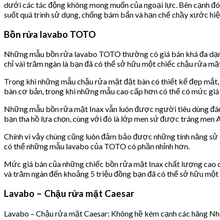
dưới các tác động không mong muốn của ngoại lực. Bên cạnh đó 
suốt quá trình sử dụng, chống bám bẩn và hạn chế chầy xước hiệ
Bồn rửa lavabo TOTO
Những mẫu bồn rửa lavabo TOTO thường có giá bán khá đa dạng c
chỉ vài trăm ngàn là bạn đã có thể sở hữu một chiếc chậu rửa 
Trong khi những mẫu chậu rửa mặt đặt bàn có thiết kế đẹp mắt, 
bàn cơ bản, trong khi những mẫu cao cấp hơn có thể có mức giá l
Những mẫu bồn rửa mặt Inax vẫn luôn được người tiêu dùng đánh
bạn tha hồ lựa chọn, cùng với đó là lớp men sứ được tráng men 
Chính vì vậy chúng cũng luôn đảm bảo được những tính năng sử dụn
có thể những mẫu lavabo của TOTO có phần nhỉnh hơn.
Mức giá bán của những chiếc bồn rửa mặt Inax chất lượng cao c
và trăm ngàn đến khoảng 5 triệu đồng bạn đã có thể sở hữu một
Lavabo – Chậu rửa mặt Caesar
Lavabo – Chậu rửa mặt Caesar: Không hề kém cạnh các hãng Nhật