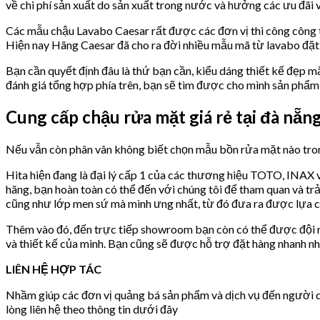
về chi phí sản xuất do sản xuất trong nước và hưởng các ưu đãi v
Các mẫu chậu Lavabo Caesar rất được các đơn vị thi công công tr
Hiện nay Hãng Caesar đã cho ra đời nhiều mẫu mã từ lavabo đặt 
Bạn cần quyết định đâu là thứ bạn cần, kiểu dáng thiết kế đẹp m
đánh giá tổng hợp phía trên, bạn sẽ tìm được cho mình sản phẩm 
Cung cấp chậu rửa mặt giá rẻ tại đà nẵn
Nếu vẫn còn phân vân không biết chọn mẫu bồn rửa mặt nào tron
Hita hiện đang là đại lý cấp 1 của các thương hiệu TOTO, INAX 
hãng, bạn hoàn toàn có thể đến với chúng tôi để tham quan và tr
cũng như lớp men sứ mà mình ưng nhất, từ đó đưa ra được lựa c
Thêm vào đó, đến trực tiếp showroom bạn còn có thể được đội ng
và thiết kế của mình. Bạn cũng sẽ được hỗ trợ đặt hàng nhanh nh
LIÊN HỆ HỢP TÁC
Nhầm giúp các đơn vị quảng bá sản phẩm và dịch vụ đến người dù
lòng liên hệ theo thông tin dưới đây