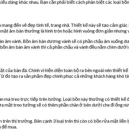
kiểu dáng khác nhau. Bạn cần phải biết cách phân biệt các loại bồ
mang đến vẻ đẹp tinh tế, trang nhã. Thiết kế này sẽ tạo cảm giác
 mặt âm bàn thường là hình tròn hoặc hình vuông đơn giản nhưng v
àn âm vành. Bồn âm bàn dương vành sẽ có phần chậu âm xuống dưới 
n bồn âm bàn âm vành thì cả phần chậu và vành đều nằm chìm dưới
 của bàn đá. Chính vì hiện diện toàn bộ ra bên ngoài nên thiết kế
 Từ đó tạo ra sản phẩm đẹp chinh phục cả những khách hàng khó tí
n mà treo trực tiếp trên tường. Loại bồn này thường có thiết kế đơ
 mặt treo tường sẽ có thêm phần chân ở bên dưới che đi ống nướ
trên thị trường. Bên cạnh 3 loại trên thì còn có bồn rửa mặt liền 
n để mua.