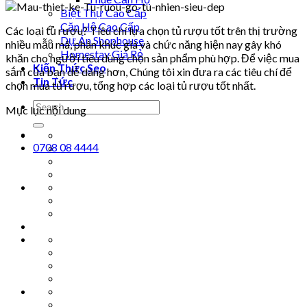
Biệt Thự Cao Cấp
Căn Hộ Cao Cấp
Các loại tủ rượu? Tiêu chí lựa chọn tủ rượu tốt trên thị trường
Dự Án Shophouse
nhiều mẫu mã, phân khúc giá và chức năng hiện nay gây khó
Homestay Giá Rẻ
khăn cho người tiêu dùng chọn sản phẩm phù hợp. Để việc mua
Kiến Thức Seo
sắm của bạn dễ dàng hơn, Chúng tôi xin đưa ra các tiêu chí để
Tin Tức
chọn mua tủ rượu, tổng hợp các loại tủ rượu tốt nhất.
Mục lục nội dung
0708 08 4444