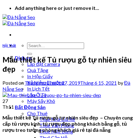
Skip
Add anything here or just remove it...
to
content
Nội Thất
Dịch vụ
Mẫu thiết kế Tủ rượu gỗ tự nhiên siêu
Lắp đặt camera
đẹp
Quà Tặng
In Hộp Giấy
Kỷ Niệm Chương
Posted on
Tháng mười một 27, 2019
Tháng 6 15, 2021
by
Đà
In Lịch Tết
Nẵng Seo
Lốp Ô Tô
27
Máy Sấy Khô
Th11
Bất Động Sản
Cho Thuê
Mẫu thiết kế Tủ rượu gỗ tự nhiên siêu đẹp – Chuyên cung
Thuê Nhà Giá Rẻ
cấp tủ rượu kính, tủ rượu đẹp phòng khách bằng gỗ, tủ
Thuê Văn Phòng
rượu treo tường phòng khách giá rẻ tại đà nẵng
Thuê Mặt Bằng
Thuê Căn Hộ