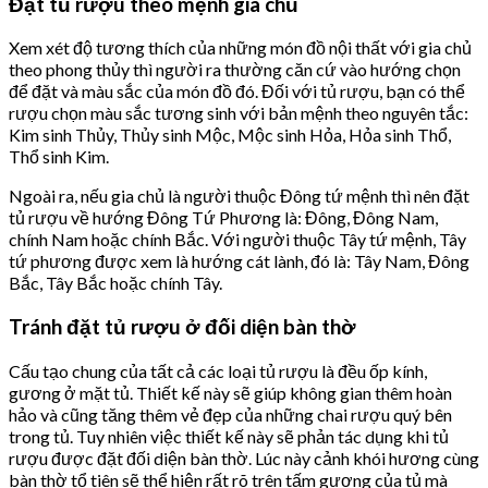
Đặt tủ rượu theo mệnh gia chủ
Xem xét độ tương thích của những món đồ nội thất với gia chủ
theo phong thủy thì người ra thường căn cứ vào hướng chọn
để đặt và màu sắc của món đồ đó. Đối với tủ rượu, bạn có thể
rượu chọn màu sắc tương sinh với bản mệnh theo nguyên tắc:
Kim sinh Thủy, Thủy sinh Mộc, Mộc sinh Hỏa, Hỏa sinh Thổ,
Thổ sinh Kim.
Ngoài ra, nếu gia chủ là người thuộc Đông tứ mệnh thì nên đặt
tủ rượu về hướng Đông Tứ Phương là: Đông, Đông Nam,
chính Nam hoặc chính Bắc. Với người thuộc Tây tứ mệnh, Tây
tứ phương được xem là hướng cát lành, đó là: Tây Nam, Đông
Bắc, Tây Bắc hoặc chính Tây.
Tránh đặt tủ rượu ở đối diện bàn thờ
Cấu tạo chung của tất cả các loại tủ rượu là đều ốp kính,
gương ở mặt tủ. Thiết kế này sẽ giúp không gian thêm hoàn
hảo và cũng tăng thêm vẻ đẹp của những chai rượu quý bên
trong tủ. Tuy nhiên việc thiết kế này sẽ phản tác dụng khi tủ
rượu được đặt đối diện bàn thờ. Lúc này cảnh khói hương cùng
bàn thờ tổ tiên sẽ thể hiện rất rõ trên tấm gương của tủ mà