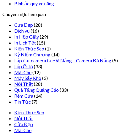
Bình ắc quy xe nâng
Chuyên mục liên quan
Cửa Đẹp
(28)
Dịch vụ
(16)
In Hộp Giấy
(29)
In Lịch Tết
(15)
Kiến Thức Seo
(1)
Kỷ Niệm Chương
(14)
Lắp đặt camera tại Đà Nẵng – Camera Đà Nẵng
(5)
Lốp Ô Tô
(33)
Mái Che
(12)
Máy Sấy Khô
(3)
Nội Thất
(28)
Quà Tặng Quảng Cáo
(33)
Rèm Cửa
(14)
Tin Tức
(7)
Kiến Thức Seo
Nội Thất
Cửa Đẹp
Mái Che