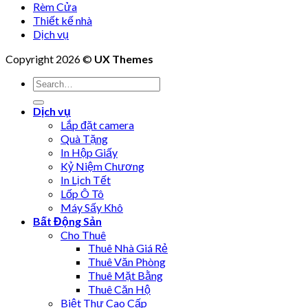
Rèm Cửa
Thiết kế nhà
Dịch vụ
Copyright 2026 ©
UX Themes
Dịch vụ
Lắp đặt camera
Quà Tặng
In Hộp Giấy
Kỷ Niệm Chương
In Lịch Tết
Lốp Ô Tô
Máy Sấy Khô
Bất Động Sản
Cho Thuê
Thuê Nhà Giá Rẻ
Thuê Văn Phòng
Thuê Mặt Bằng
Thuê Căn Hộ
Biệt Thự Cao Cấp