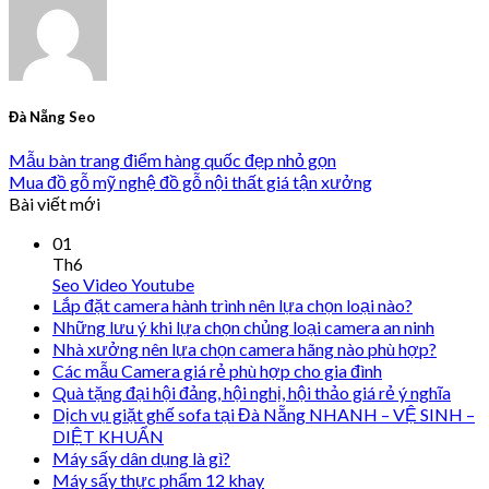
Đà Nẵng Seo
Mẫu bàn trang điểm hàng quốc đẹp nhỏ gọn
Mua đồ gỗ mỹ nghệ đồ gỗ nội thất giá tận xưởng
Bài viết mới
01
Th6
Seo Video Youtube
Lắp đặt camera hành trình nên lựa chọn loại nào?
Những lưu ý khi lựa chọn chủng loại camera an ninh
Nhà xưởng nên lựa chọn camera hãng nào phù hợp?
Các mẫu Camera giá rẻ phù hợp cho gia đình
Quà tặng đại hội đảng, hội nghị, hội thảo giá rẻ ý nghĩa
Dịch vụ giặt ghế sofa tại Đà Nẵng NHANH – VỆ SINH –
DIỆT KHUẨN
Máy sấy dân dụng là gì?
Máy sấy thực phẩm 12 khay