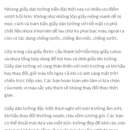
Nhưng giấy dán tường hiện đại thời nay có nhiều ưu điểm
vượt trội hơn: Không như những lớp giấy mỏng manh dễ bị
mục, rách và bám bẩn, giấy dán tường với bề mặt có phủ
chất liệu nhựa Vinyl nên dễ lau chùi ko phai bạc màu, ngoài ra
còn có tác dụng chống nước, chống ẩm mốc, chống xước.
Lớp trong của giấy được cấu thành bởi hỗn hợp giấy caton
và nhựa tổng hợp dùng để hút keo và dính giấy lên tường.
Giấy dán tường vô cùng thân thiện với môi trường và khí hậu
hay thay đổi, giữ màu tốt ngay cả khi có ánh sáng mặt trời
chiếu trực tiếp vào. Các bạn hoàn toàn yên tâm vì lựa chọn
của mình, vì màu sắc yêu thích sẽ không thay đổi theo thời
gian.
Giấy dán tường đặc biệt thích nghi với môi trường ẩm ướt,
khí hậu thay đổi thường xuyên, chịu nồm sương gió. Các bạn
có thể thoải mái dựa vào một bức tường đẹp đẽ khô ráo, mịn
màng mà không lo lắng về sự xỉn màu hay ẩm ướt do mưa,