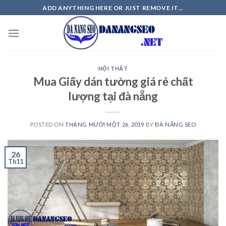
Skip
ADD ANYTHING HERE OR JUST REMOVE IT...
to
content
NỘI THẤT
Mua Giấy dán tường giá rẻ chất
lượng tại đà nẵng
POSTED ON
THÁNG MƯỜI MỘT 26, 2019
BY
ĐÀ NẴNG SEO
26
Th11