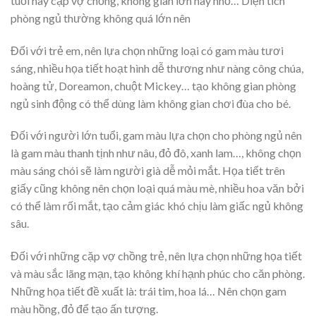
tuổi hay cặp vợ chồng, không gian lớn hay nhỏ… Diện tích
phòng ngủ thường không quá lớn nên
Đối với trẻ em, nên lựa chọn những loại có gam màu tươi
sáng, nhiều họa tiết hoạt hình dễ thương như nàng công chúa,
hoàng tử, Doreamon, chuột Mickey… tạo không gian phòng
ngủ sinh động có thể dùng làm không gian chơi đùa cho bé.
Đối với người lớn tuổi, gam màu lựa chọn cho phòng ngủ nên
là gam màu thanh tịnh như nâu, đỏ đô, xanh lam…, không chọn
màu sáng chói sẽ làm người già dễ mỏi mắt. Họa tiết trên
giấy cũng không nên chọn loại quá màu mè, nhiều hoa văn bởi
có thể làm rối mắt, tạo cảm giác khó chịu làm giấc ngủ không
sâu.
Đối với những cặp vợ chồng trẻ, nên lựa chọn những họa tiết
và màu sắc lãng mạn, tạo không khí hạnh phúc cho căn phòng.
Những họa tiết đề xuất là: trái tim, hoa lá… Nên chọn gam
màu hồng, đỏ để tạo ấn tượng.