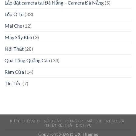
Lắp đặt camera tại Đà Nẵng – Camera Đà Nẵng
(5)
Lốp Ô Tô
(33)
Mái Che
(12)
Máy Sấy Khô
(3)
Nội Thất
(28)
Quà Tặng Quảng Cáo
(33)
Rèm Cửa
(14)
Tin Tức
(7)
KIẾN THỨC SEO
NỘI THẤT
CỬA ĐẸP
MÁI CHE
RÈM CỬA
THIẾT KẾ NHÀ
DỊCH VỤ
Copyright 2026 ©
UX Themes