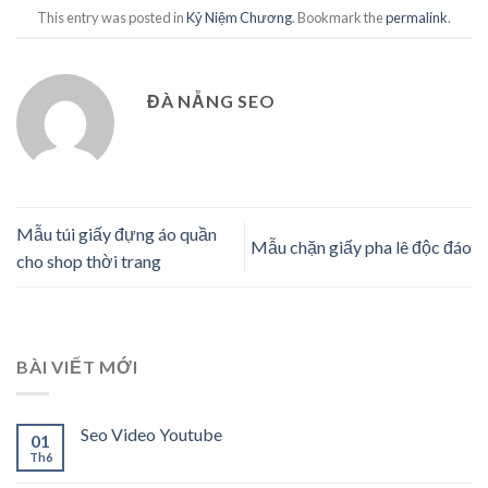
This entry was posted in
Kỷ Niệm Chương
. Bookmark the
permalink
.
ĐÀ NẴNG SEO
Mẫu túi giấy đựng áo quần
Mẫu chặn giấy pha lê độc đáo
cho shop thời trang
BÀI VIẾT MỚI
Seo Video Youtube
01
Th6