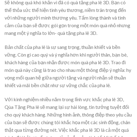
Sẽ không quá khó khăn vì đã có quà tặng pha lê 3D. Bạn có
thể thỏa sức thể hiện tình yêu thương, niềm trân trọng đến
với những người mình thương yêu. Tấm lòng thành và tình
cảm của bạn sẽ được gói gọn trong một món quà nhỏ nhưng
mang một ý nghĩa to lớn- quà tặng pha lê 3D.
Bản chất của pha lê là sự sang trọng, thuần khiết và bền
vững. Còn gì cao quý và ý nghĩa hơn khi người thân, bạn bè,
khách hàng của bạn nhận được món quà pha lê 3D. Trao đi
món quà này cũng là trao cho nhau một thông điệp ý nghĩa: hy
vọng mối quan hệ giữa người tặng và người nhận sẽ thuần
khiết và mãi bền chặt như sự vững chắc của pha lê.
Với kinh nghiệm nhiều năm trong lĩnh vực khắc pha lê 3D,
Qùa Tặng Pha lê sẽ mang lại sự hài lòng, tin tưởng tuyệt đối
cho quý khách hàng. Những hình ảnh, thông điệp theo yêu cầu
của bạn sẽ được chúng tôi khắc họa một các sinh động, chân
thật qua từng đường nét. Việc khắc pha lê 3D là cả một quá