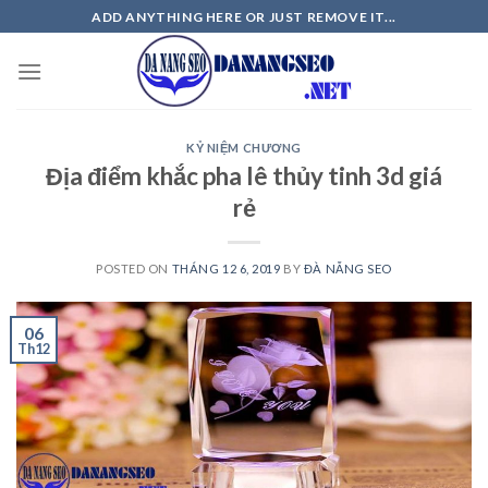
Skip
ADD ANYTHING HERE OR JUST REMOVE IT...
to
content
KỶ NIỆM CHƯƠNG
Địa điểm khắc pha lê thủy tinh 3d giá
rẻ
POSTED ON
THÁNG 12 6, 2019
BY
ĐÀ NẴNG SEO
06
Th12