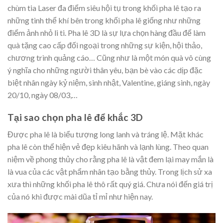
chùm tia Laser đa điểm siêu hội tụ trong khối pha lê tạo ra
những tinh thể khí bên trong khối pha lê giống như những
điểm ảnh nhỏ li ti. Pha lê 3D là sự lựa chọn hàng đầu để làm
quà tặng cao cấp đối ngoại trong những sự kiện, hội thảo,
chương trình quảng cáo… Cũng như là một món quà vô cùng
ý nghĩa cho những người thân yêu, bạn bè vào các dịp đặc
biệt nhân ngày kỷ niệm, sinh nhật, Valentine, giáng sinh, ngày
20/10, ngày 08/03,…
Tại sao chọn pha lê để khắc 3D
Được pha lê là biểu tượng long lanh và tráng lệ. Mặt khác
pha lê còn thể hiện vẻ đẹp kiêu hãnh và lạnh lùng. Theo quan
niệm về phong thủy cho rằng pha lê là vật đem lại may mắn là
là vua của các vật phẩm nhân tạo bằng thủy. Trong lịch sử xa
xưa thì những khối pha lê thô rất quý giá. Chưa nói đến giá trị
của nó khi được mài dũa tỉ mỉ như hiện nay.