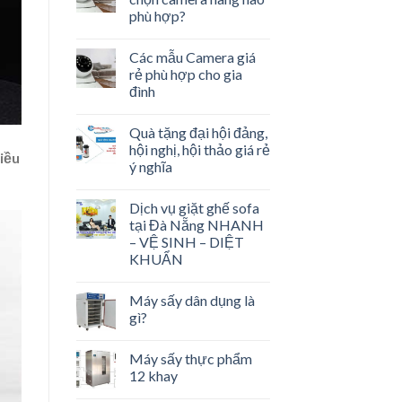
phù hợp?
Các mẫu Camera giá
rẻ phù hợp cho gia
đình
Quà tặng đại hội đảng,
hội nghị, hội thảo giá rẻ
hiều
ý nghĩa
Dịch vụ giặt ghế sofa
tại Đà Nẵng NHANH
– VỆ SINH – DIỆT
KHUẨN
Máy sấy dân dụng là
gì?
Máy sấy thực phẩm
12 khay