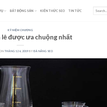
VỤ
BẤT ĐỘNG SẢN
KIẾN THỨC SEO
TIN TỨC
KỶ NIỆM CHƯƠNG
 lê được ưa chuộng nhất
 ON
THÁNG 12 6, 2019
BY
ĐÀ NẴNG SEO