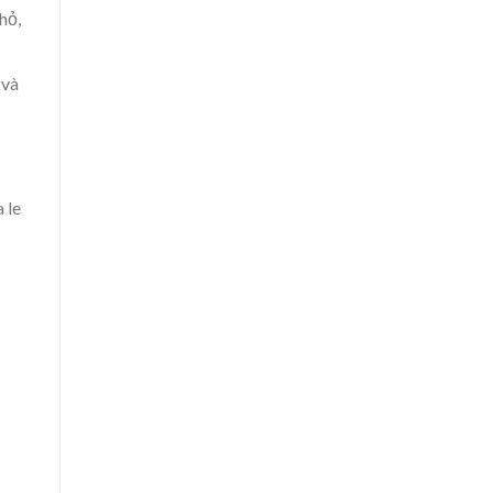
hỏ,
 và
 le