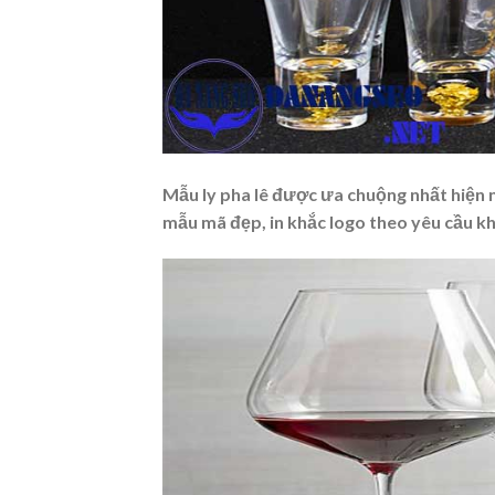
Mẫu ly pha lê được ưa chuộng nhất hiện na
mẫu mã đẹp, in khắc logo theo yêu cầu k