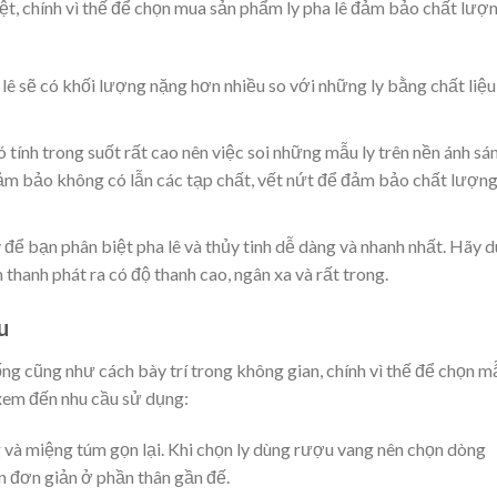
iệt, chính vì thế để chọn mua sản phẩm ly pha lê đảm bảo chất lượ
 lê sẽ có khối lượng nặng hơn nhiều so với những ly bằng chất liệu
có tính trong suốt rất cao nên việc soi những mẫu ly trên nền ánh sá
 đảm bảo không có lẫn các tạp chất, vết nứt để đảm bảo chất lượn
 để bạn phân biệt pha lê và thủy tinh dễ dàng và nhanh nhất. Hãy 
m thanh phát ra có độ thanh cao, ngân xa và rất trong.
u
ng cũng như cách bày trí trong không gian, chính vì thế để chọn m
 xem đến nhu cầu sử dụng:
g và miệng túm gọn lại. Khi chọn ly dùng rượu vang nên chọn dòng
n đơn giản ở phần thân gần đế.