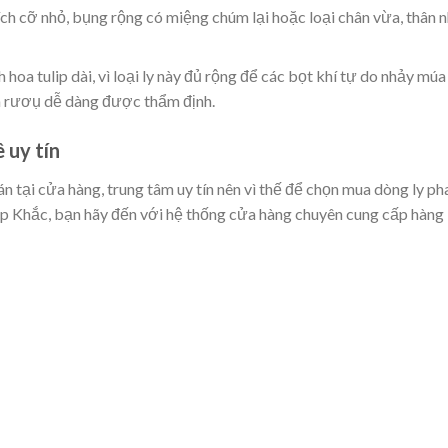
h cỡ nhỏ, bụng rộng có miệng chúm lại hoặc loại chân vừa, thân n
h hoa tulip dài, vì loại ly này đủ rộng để các bọt khí tự do nhảy múa
a rươụ dễ dàng được thẩm định.
 uy tín
tại cửa hàng, trung tâm uy tín nên vì thế để chọn mua dòng ly pha
p Khắc, bạn hãy đến với hệ thống cửa hàng chuyên cung cấp hàng