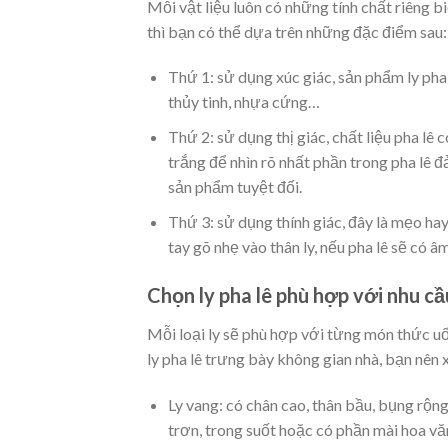
Mỗi vật liệu luôn có những tính chất riêng b
thì bạn có thể dựa trên những đặc điểm sau:
Thứ 1: sử dụng xúc giác, sản phẩm ly pha
thủy tinh, nhựa cứng…
Thứ 2: sử dụng thị giác, chất liệu pha lê 
trắng để nhìn rõ nhất phần trong pha lê
sản phẩm tuyệt đối.
Thứ 3: sử dụng thính giác, đây là mẹo hay
tay gõ nhẹ vào thân ly, nếu pha lê sẽ có â
Chọn ly pha lê phù hợp với nhu cầ
Mỗi loại ly sẽ phù hợp với từng món thức uố
ly pha lê trưng bày không gian nhà, bạn nên
Ly vang: có chân cao, thân bầu, bụng rộn
trơn, trong suốt hoặc có phần mài hoa vă