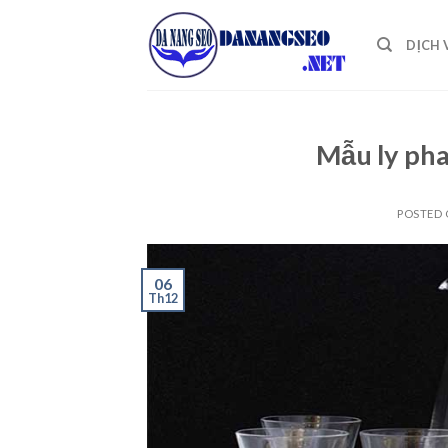
Skip
to
DỊCH 
content
Mẫu ly pha
POSTED
06
Th12