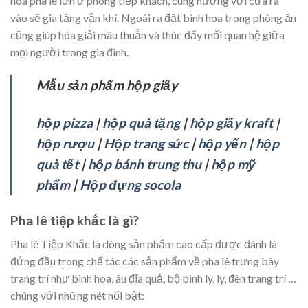
hoa pha lê lớn ở phòng tiếp khách, cùng hướng với cửa ra
vào sẽ gia tăng vận khí. Ngoài ra đặt bình hoa trong phòng ăn
cũng giúp hóa giải mâu thuẫn và thúc đẩy mối quan hệ giữa
mọi người trong gia đình.
Mẫu sản phẩm hộp giấy
hộp pizza
|
hộp quà tặng
|
hộp giấy kraft
|
hộp rượu
|
Hộp trang sức
|
hộp yến
|
hộp
quà tết
|
hộp bánh trung thu
|
hộp mỹ
phẩm
|
Hộp đựng socola
Pha lê tiệp khắc là gì?
Pha lê Tiệp Khắc là dòng sản phẩm cao cấp được đánh là
đứng đầu trong chế tác các sản phẩm về pha lê trưng bày
trang trí như bình hoa, âu đĩa quả, bộ bình ly, ly, đèn trang trí …
chúng với những nét nổi bật: