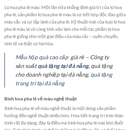
Lọ hoa pha lê màu: Một lần nữa khẳng định giá trị của lọ hoa
pha lê, sản phẩm lọ hoa pha lê màu là sự kết hợp độc đáo giữa
màu sắc và sự lấp lánh của pha lê. Kỹ thuật mài của loại lọ hoa
pha lê màu là vô cùng tinh xảo làm cho mỗi tác phẩm lọ hoa
pha lê giống như một giai điệu của màu sắc – uyển chuyển,
tinh tế và thật sự hài hòa.
Mẫu hộp quà cao cấp
giá rẻ – Công ty
sản xuất
quà tặng tại đà nẵng
, quà tặng
cho doanh nghiệp tại đà nẵng,
quà tặng
trang trí tại đà nẵng
Bình hoa pha lê vẽ màu nghệ thuật
Bình hoa pha lê vẽ màu nghệ thuật là một dòng sản phẩm
hướng đến nghệ thuật nhiều hơn. Họa tiết trang trí trên thân
bình rất đa dạng, đây là điều mà bình hoa pha lê mài khó đuổi
kịp. Trên thân bình có thể là những loài động vật, có thể là hoa