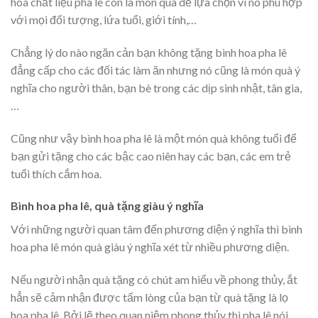
hoa chất liệu pha lê còn là món quà dễ lựa chọn vì nó phù hợp
với mọi đối tượng, lứa tuổi, giới tính,…
Chẳng lý do nào ngăn cản bạn không tặng bình hoa pha lê
đẳng cấp cho các đối tác làm ăn nhưng nó cũng là món quà ý
nghĩa cho người thân, bạn bè trong các dịp sinh nhật, tân gia,
…
Cũng như vậy bình hoa pha lê là một món quà không tuổi để
bạn gửi tặng cho các bậc cao niên hay các bạn, các em trẻ
tuổi thích cắm hoa.
Bình hoa pha lê, quà tặng giàu ý nghĩa
Với những người quan tâm đến phương diện ý nghĩa thì bình
hoa pha lê món quà giàu ý nghĩa xét từ nhiều phương diện.
Nếu người nhận quà tặng có chút am hiểu về phong thủy, ắt
hẳn sẽ cảm nhận được tấm lòng của bạn từ quà tặng là lọ
hoa pha lê. Bởi lẽ theo quan niệm phong thủy thì pha lê nói