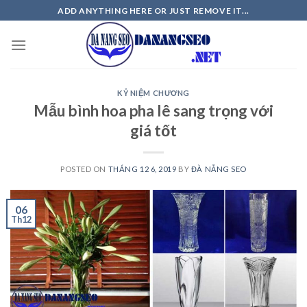
Skip
ADD ANYTHING HERE OR JUST REMOVE IT...
to
content
KỶ NIỆM CHƯƠNG
Mẫu bình hoa pha lê sang trọng với
giá tốt
POSTED ON
THÁNG 12 6, 2019
BY
ĐÀ NẴNG SEO
06
Th12