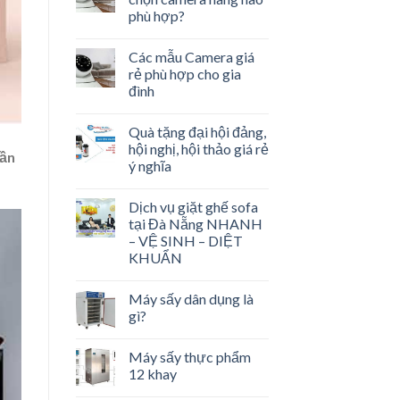
phù hợp?
Các mẫu Camera giá
rẻ phù hợp cho gia
đình
Quà tặng đại hội đảng,
hội nghị, hội thảo giá rẻ
uần
ý nghĩa
Dịch vụ giặt ghế sofa
tại Đà Nẵng NHANH
– VỆ SINH – DIỆT
KHUẨN
Máy sấy dân dụng là
gì?
Máy sấy thực phẩm
12 khay