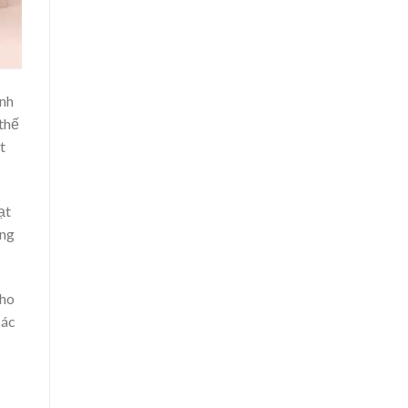
anh
 thế
t
ạt
ông
cho
các