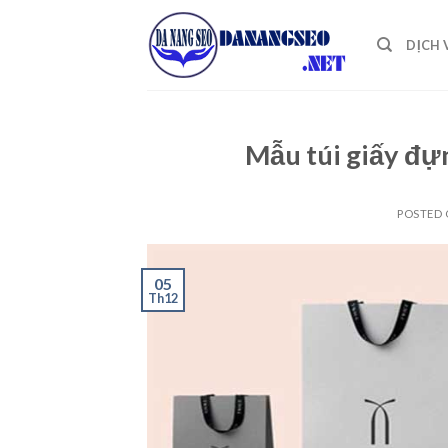
Skip
to
DỊCH 
content
Mẫu túi giấy đự
POSTED
05
Th12