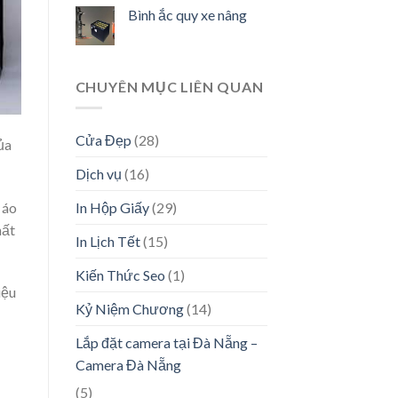
Bình ắc quy xe nâng
CHUYÊN MỤC LIÊN QUAN
Cửa Đẹp
(28)
ủa
Dịch vụ
(16)
 áo
In Hộp Giấy
(29)
hất
In Lịch Tết
(15)
Kiến Thức Seo
(1)
iệu
Kỷ Niệm Chương
(14)
Lắp đặt camera tại Đà Nẵng –
Camera Đà Nẵng
(5)