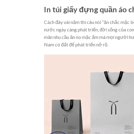
In túi giấy đựng quần áo c
Cách đây vài năm thì câu nói “ăn chắc mặc b
nước ngày càng phát triển, đời sống của c
mãn nhu cầu ăn no mặc ấm mà mọi người hướ
Nam có đất để phát triển nở rộ.