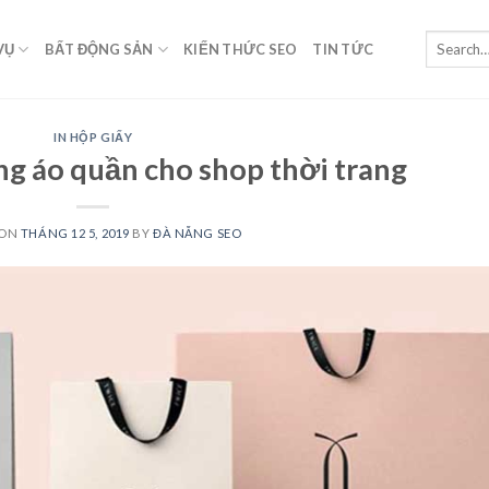
VỤ
BẤT ĐỘNG SẢN
KIẾN THỨC SEO
TIN TỨC
IN HỘP GIẤY
ng áo quần cho shop thời trang
 ON
THÁNG 12 5, 2019
BY
ĐÀ NẴNG SEO