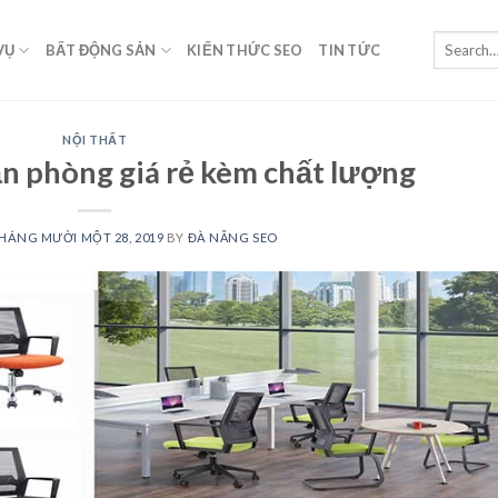
VỤ
BẤT ĐỘNG SẢN
KIẾN THỨC SEO
TIN TỨC
NỘI THẤT
n phòng giá rẻ kèm chất lượng
HÁNG MƯỜI MỘT 28, 2019
BY
ĐÀ NẴNG SEO