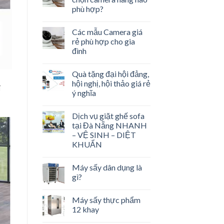
phù hợp?
Các mẫu Camera giá
rẻ phù hợp cho gia
đình
Quà tặng đại hội đảng,
hội nghị, hội thảo giá rẻ
í
ý nghĩa
Dịch vụ giặt ghế sofa
tại Đà Nẵng NHANH
– VỆ SINH – DIỆT
KHUẨN
Máy sấy dân dụng là
gì?
Máy sấy thực phẩm
12 khay