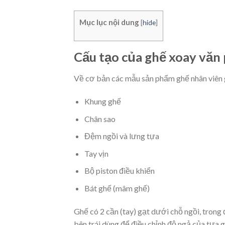
Mục lục nội dung
[
hide
]
Cấu tạo của ghế xoay văn
Về cơ bản các mẫu sản phẩm ghế nhân viên 
Khung ghế
Chân sao
Đệm ngồi và lưng tựa
Tay vịn
Bộ piston điều khiển
Bát ghế (mâm ghế)
Ghế có 2 cần (tay) gạt dưới chỗ ngồi, trong 
bên trái dùng để điều chỉnh độ ngả của tựa g