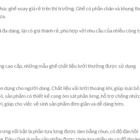
úc ghế xoay giá rẻ trên thị trường. Ghế có phần chân và khung th
ựa.
 dạng, lại có giá thành rẻ, phù hợp với nhu cầu của nhiều công t
ng cao cấp, những mẫu ghế chất liệu lưới thường được sử dụng
n dụng cho người dùng. Chất liệu vải lưới thoáng khí, giúp loại b
 đó, sản phẩm có thiết kế cong ôm sát phần lưng, hỗ trợ chống nhứ
i, giúp cho việc vệ sinh sản phẩm đơn giản và dễ dàng hơn.
rưng nổi bật là phần tựa lưng được làm bằng chun, có độ đàn hồi
ng. Đây cũng là mẫu sản phẩm được chọn lựa nhiều do có độ thoán