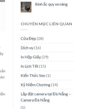
Bình ắc quy xe nâng
CHUYÊN MỤC LIÊN QUAN
Cửa Đẹp
(28)
ử
Dịch vụ
(16)
ãy
In Hộp Giấy
(29)
In Lịch Tết
(15)
 sản
Kiến Thức Seo
(1)
nào
Kỷ Niệm Chương
(14)
Lắp đặt camera tại Đà Nẵng –
iện
Camera Đà Nẵng
(5)