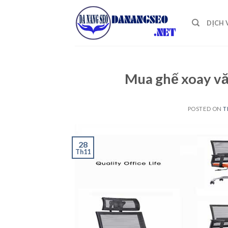
Skip
to
DỊCH 
content
Mua ghế xoay vă
POSTED ON
T
28
Th11