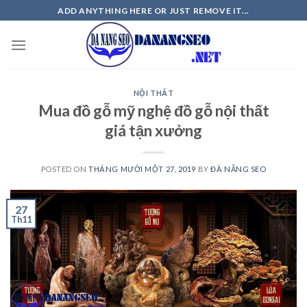
Skip
ADD ANYTHING HERE OR JUST REMOVE IT...
to
content
NỘI THẤT
Mua đồ gỗ mỹ nghệ đồ gỗ nội thất
giá tận xưởng
POSTED ON
THÁNG MƯỜI MỘT 27, 2019
BY
ĐÀ NẴNG SEO
27
Th11