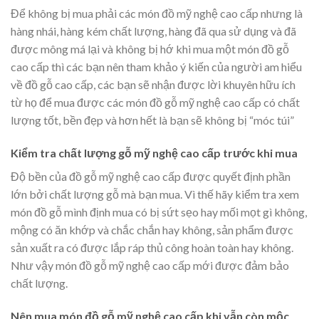
Để không bị mua phải các món đồ mỹ nghệ cao cấp nhưng là
hàng nhái, hàng kém chất lượng, hàng đã qua sử dụng và đã
được mông má lại và không bị hớ khi mua một món đồ gỗ
cao cấp thì các bạn nên tham khảo ý kiến của người am hiểu
về đồ gỗ cao cấp, các bạn sẽ nhận được lời khuyên hữu ích
từ họ để mua được các món đồ gỗ mỹ nghệ cao cấp có chất
lượng tốt, bền đẹp và hơn hết là bạn sẽ không bị “móc túi”
Kiểm tra chất lượng gỗ mỹ nghệ cao cấp trước khi mua
Độ bền của đồ gỗ mỹ nghệ cao cấp được quyết định phần
lớn bởi chất lượng gỗ mà bạn mua. Vì thế hãy kiểm tra xem
món đồ gỗ mình định mua có bị sứt sẹo hay mối mọt gì không,
mộng có ăn khớp và chắc chắn hay không, sản phẩm được
sản xuất ra có được lắp ráp thủ công hoàn toàn hay không.
Như vậy món đồ gỗ mỹ nghệ cao cấp mới được đảm bảo
chất lượng.
Nên mua món đồ gỗ mỹ nghệ cao cấp khi vẫn còn mộc