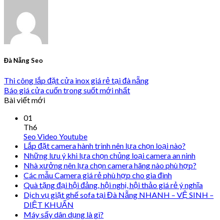
Đà Nẵng Seo
Thi công lắp đặt cửa inox giá rẻ tại đà nẵng
Báo giá cửa cuốn trong suốt mới nhất
Bài viết mới
01
Th6
Seo Video Youtube
Lắp đặt camera hành trình nên lựa chọn loại nào?
Những lưu ý khi lựa chọn chủng loại camera an ninh
Nhà xưởng nên lựa chọn camera hãng nào phù hợp?
Các mẫu Camera giá rẻ phù hợp cho gia đình
Quà tặng đại hội đảng, hội nghị, hội thảo giá rẻ ý nghĩa
Dịch vụ giặt ghế sofa tại Đà Nẵng NHANH – VỆ SINH –
DIỆT KHUẨN
Máy sấy dân dụng là gì?