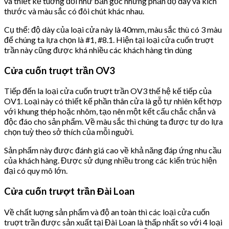
và thiết kế tuơng đối như bản gốc nhưng phần độ dày và kích
thước và màu sắc có đôi chút khác nhau.
Cụ thể: độ dày của loại cửa này là 40mm, màu sắc thù có 3 màu
để chúng ta lựa chọn là #1, #8.1. Hiện tại loại cửa cuốn truợt
trần này cũng được khá nhiều các khách hàng tin dùng
Cửa cuốn truợt trần OV3
Tiếp đến la loại cửa cuốn truợt trần OV3 thế hệ kế tiếp của
OV1. Loại này có thiết kế phần thân cửa là gỗ tự nhiên kết hợp
với khung thép hoặc nhôm, tạo nên một kết cấu chắc chắn và
độc đáo cho sản phẩm. Về màu sắc thì chúng ta được tự do lựa
chọn tuỳ theo sở thích của mỗi nguời.
Sản phẩm này được đánh giá cao về khả năng đáp ứng nhu cầu
của khách hàng. Được sử dụng nhiều trong các kiến trúc hiện
đại có quy mô lớn.
Cửa cuốn trượt trần Đài Loan
Về chất luợng sản phẩm và độ an toàn thì các loại cửa cuốn
truợt trần được sản xuất tại Đài Loan là thấp nhất so với 4 loại