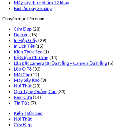
Máy sấy thực phẩm 12 khay
Bình ắc quy xe nâng
Chuyên mục liên quan
Cửa Đẹp
(28)
Dịch vụ
(16)
In Hộp Giấy
(29)
In Lịch Tết
(15)
Kiến Thức Seo
(1)
Kỷ Niệm Chương
(14)
Lắp đặt camera tại Đà Nẵng – Camera Đà Nẵng
(5)
Lốp Ô Tô
(33)
Mái Che
(12)
Máy Sấy Khô
(3)
Nội Thất
(28)
Quà Tặng Quảng Cáo
(33)
Rèm Cửa
(14)
Tin Tức
(7)
Kiến Thức Seo
Nội Thất
Cửa Đẹp