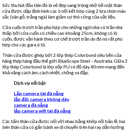
Sức thu hút đầu tiên đó là vẻ đẹp sang trọng nhờ bề mặt thân
cửa được dập định hình các ô nổi kết hợp cùng 2 lựa chọn màu
sắc (vân gỗ, trắng ngà) làm giảm sự thô cứng của vật liệu.
Cửa cuốn trượt trần phù hợp cho những ngôi nhà có trần nhà
thấp bởi cửa cuốn có chiều cao khoảng 25cm, không có lô
cuốn, được vận hành theo cơ chế trượt trần do đó nó rất phù
hợp cho các gara ô tô.
Thân cửa được ghép bởi 2 lớp thép Colorbond siêu bền của
hãng thép hàng đầu thế giới BlueScope Steel – Australia. Giữa 2
lớp thép Colorbond là lớp xốp PU có độ dày 40 mm mang đến
khả năng cách âm, cách nhiệt, chống va đập.
Dịch vụ nổi bật
Lắp camera tại đà nẵng
lắp đặt camera không dây
camera đà nẵng
lắp camera wifi tại đà nẵng
Các tấm thân cửa được nối với nhau bằng khớp nổi bản lề, hai
bên thân cửa có gắn bánh xe di chuyển trên hai ray dẫn hướng