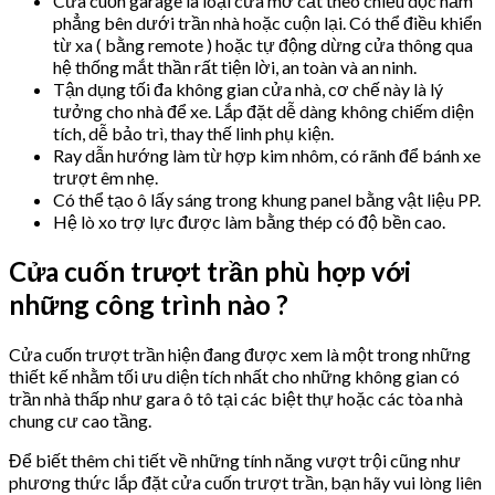
Cửa cuốn garage là loại cửa mở cắt theo chiều dọc nằm
phẳng bên dưới trần nhà hoặc cuộn lại. Có thể điều khiển
từ xa ( bằng remote ) hoặc tự động dừng cửa thông qua
hệ thống mắt thần rất tiện lời, an toàn và an ninh.
Tận dụng tối đa không gian cửa nhà, cơ chế này là lý
tưởng cho nhà để xe. Lắp đặt dễ dàng không chiếm diện
tích, dễ bảo trì, thay thế linh phụ kiện.
Ray dẫn hướng làm từ hợp kim nhôm, có rãnh để bánh xe
trượt êm nhẹ.
Có thể tạo ô lấy sáng trong khung panel bằng vật liệu PP.
Hệ lò xo trợ lực được làm bằng thép có độ bền cao.
Cửa cuốn trượt trần phù hợp với
những công trình nào ?
Cửa cuốn trượt trần hiện đang được xem là một trong những
thiết kế nhằm tối ưu diện tích nhất cho những không gian có
trần nhà thấp như gara ô tô tại các biệt thự hoặc các tòa nhà
chung cư cao tầng.
Để biết thêm chi tiết về những tính năng vượt trội cũng như
phương thức lắp đặt cửa cuốn trượt trần, bạn hãy vui lòng liên