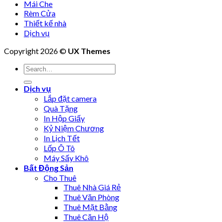
Mái Che
Rèm Cửa
Thiết kế nhà
Dịch vụ
Copyright 2026 ©
UX Themes
Dịch vụ
Lắp đặt camera
Quà Tặng
In Hộp Giấy
Kỷ Niệm Chương
In Lịch Tết
Lốp Ô Tô
Máy Sấy Khô
Bất Động Sản
Cho Thuê
Thuê Nhà Giá Rẻ
Thuê Văn Phòng
Thuê Mặt Bằng
Thuê Căn Hộ