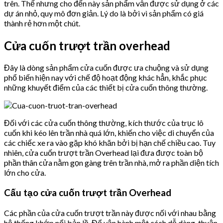
trên. Thế nhưng cho đến này sản phẩm vẫn được sử dụng ở các
dự án nhỏ, quy mô đơn giản. Lý do là bởi vì sản phẩm có giá
thành rẻ hơn một chút.
Cửa cuốn trượt trần overhead
Đây là dòng sản phẩm cửa cuốn được ưa chuộng và sử dụng
phổ biến hiện nay với chế độ hoạt động khác hẳn, khắc phục
những khuyết điểm của các thiết bị cửa cuốn thông thường.
Đối với các cửa cuốn thông thường, kích thước của trục lô
cuốn khi kéo lên trần nhà quá lớn, khiến cho việc di chuyển của
các chiếc xe ra vào gặp khó khăn bởi bị hạn chế chiều cao. Tuy
nhiên, cửa cuốn trượt trần Overhead lại đưa được toàn bộ
phần thân cửa nằm gọn gàng trên trần nhà, mở ra phần diện tích
lớn cho cửa.
Cấu tạo cửa cuốn trượt trần Overhead
Các phần của cửa cuốn trượt trần này được nối với nhau bằng
hệ thống khớp nổi bản lề. Để vận hành một cách dễ dàng, thuận