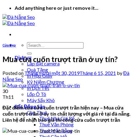
Skip
Add anything here or just remove it...
to
content
Cửa Đẹp
Dịch vụ
Mua cửa cuốn trượt trần ở uy tín?
Lắp đặt camera
Quà Tặng
Posted on
Tháng mười một 30, 2019
Tháng 6 15, 2021
by
Đà
In Hộp Giấy
Nẵng Seo
Kỷ Niệm Chương
In Lịch Tết
30
Lốp Ô Tô
Th11
Máy Sấy Khô
Bất Động Sản
Đặc điểm của cửa cuốn trượt trần hiện nay – Mua cửa
Cho Thuê
cuốn trượt trần ở uy tín chất lượng với giá rẻ tại đà nẵng.
Thuê Nhà Giá Rẻ
Liên hệ để nhận báo giá thi công cửa cuốn trượt trần
Thuê Văn Phòng
Thuê Mặt Bằng
Thuê Căn Hộ