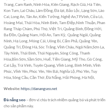
Trang, Cam Ranh, Ninh Hòa, Kiên Giang, Rạch Giá, Hà Tiên,
Kon Tum, Lai Châu, Lâm Đồng, Đà lạt, Bảo Lộc, Lạng Sơn, Lào
Cai, Long An, Tân An, Kiến Tường, Nghệ An,TP.Vinh, Cửa Lò,
Hoàng Mai, Thái Hòa, Ninh Bình, Tam Điệp,Ninh Thuận, Phan
Rang Tháp Chàm, Phú Thọ, Việt Trì, Quảng Bình, Đồng Hới,
Ba Đồn, Quảng Nam, Hội An, Tam Kỳ, Quảng Ngãi, Quảng
Ninh, Hạ Long, Móng Cái, Uông Bí, Cẩm Phả, Quảng Yên,
Quảng Trị, Đông Hà, Sóc Trăng, Vĩnh Châu, Ngã Năm,Sơn La,
Tây Ninh, Thái Bình, Thái Nguyên, Sông Công, Thanh
Hóa,Bỉm Sơn, Sầm Sơn, Huế, Tiền Giang, Mỹ Tho, Gò Công,
Cai Lậy, Trà Vinh, Tuyên Quang, Vĩnh Long, Bình Minh, Vĩnh
Phúc, Vĩnh Yên, Phúc Yên, Yên Bái, Nghĩa Lộ, Phú Yên, Tuy
Hòa, Sông Cầu, Cần Thơ, Đà Nẵng, Hải Phòng, Hà Nội,
Website:
https://danangseo.net
Đà nẵng seo
– đơn vị chịu trách nhiệm quảng bá và phát triển
cho sản phẩm này.