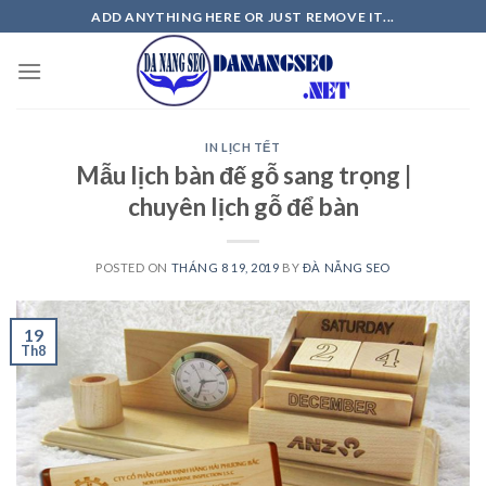
Skip
ADD ANYTHING HERE OR JUST REMOVE IT...
to
content
IN LỊCH TẾT
Mẫu lịch bàn đế gỗ sang trọng |
chuyên lịch gỗ để bàn
POSTED ON
THÁNG 8 19, 2019
BY
ĐÀ NẴNG SEO
19
Th8