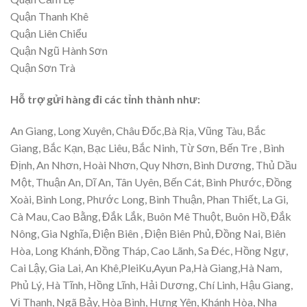
Quận Thanh Khê
Quận Liên Chiểu
Quận Ngũ Hành Sơn
Quận Sơn Trà
Hỗ trợ gửi hàng đi các tỉnh thành như:
An Giang, Long Xuyên, Châu Đốc,Bà Rịa, Vũng Tàu, Bắc
Giang, Bắc Kạn, Bạc Liêu, Bắc Ninh, Từ Sơn, Bến Tre , Bình
Định, An Nhơn, Hoài Nhơn, Quy Nhơn, Bình Dương, Thủ Dầu
Một, Thuận An, Dĩ An, Tân Uyên, Bến Cát, Bình Phước, Đồng
Xoài, Bình Long, Phước Long, Bình Thuận, Phan Thiết, La Gi,
Cà Mau, Cao Bằng, Đắk Lắk, Buôn Mê Thuột, Buôn Hồ, Đắk
Nông, Gia Nghĩa, Điện Biên , Điện Biên Phủ, Đồng Nai, Biên
Hòa, Long Khánh, Đồng Tháp, Cao Lãnh, Sa Đéc, Hồng Ngự,
Cai Lậy, Gia Lai, An Khê,PleiKu,Ayun Pa,Hà Giang,Hà Nam,
Phủ Lý, Hà Tĩnh, Hồng Lĩnh, Hải Dương, Chí Linh, Hậu Giang,
Vị Thanh, Ngã Bảy, Hòa Bình, Hưng Yên, Khánh Hòa, Nha