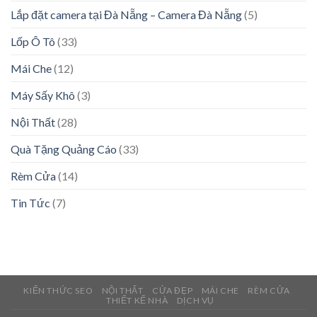
Lắp đặt camera tại Đà Nẵng – Camera Đà Nẵng
(5)
Lốp Ô Tô
(33)
Mái Che
(12)
Máy Sấy Khô
(3)
Nội Thất
(28)
Quà Tặng Quảng Cáo
(33)
Rèm Cửa
(14)
Tin Tức
(7)
KIẾN THỨC SEO
NỘI THẤT
CỬA ĐẸP
MÁI CHE
RÈM CỬA
THIẾT KẾ NHÀ
DỊCH VỤ