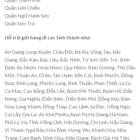
Quận Liên Chiểu
Quận Ngũ Hành Sơn
Quận Sơn Trà
Hỗ trợ gửi hàng đi các tỉnh thành như:
An Giang, Long Xuyên, Châu Đốc,Bà Rịa, Vũng Tàu, Bắc
Giang, Bắc Kạn, Bạc Liêu, Bắc Ninh, Từ Sơn, Bến Tre , Bình
Định, An Nhơn, Hoài Nhơn, Quy Nhơn, Bình Dương, Thủ Dầu
Một, Thuận An, Dĩ An, Tân Uyên, Bến Cát, Bình Phước, Đồng
Xoài, Bình Long, Phước Long, Bình Thuận, Phan Thiết, La Gi,
Cà Mau, Cao Bằng, Đắk Lắk, Buôn Mê Thuột, Buôn Hồ, Đắk
Nông, Gia Nghĩa, Điện Biên , Điện Biên Phủ, Đồng Nai, Biên
Hòa, Long Khánh, Đồng Tháp, Cao Lãnh, Sa Đéc, Hồng Ngự,
Cai Lậy, Gia Lai, An Khê,PleiKu,Ayun Pa,Hà Giang,Hà Nam,
Phủ Lý, Hà Tĩnh, Hồng Lĩnh, Hải Dương, Chí Linh, Hậu Giang,
Vị Thanh, Ngã Bảy, Hòa Bình, Hưng Yên, Khánh Hòa, Nha
Trang, Cam Ranh, Ninh Hòa, Kiên Giang, Rạch Giá, Hà Tiên,