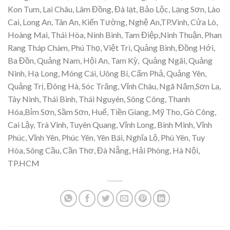
Kon Tum, Lai Châu, Lâm Đồng, Đà lạt, Bảo Lộc, Lạng Sơn, Lào
Cai, Long An, Tân An, Kiến Tường, Nghệ An,TP.Vinh, Cửa Lò,
Hoàng Mai, Thái Hòa, Ninh Bình, Tam Điệp,Ninh Thuận, Phan
Rang Tháp Chàm, Phú Thọ, Việt Trì, Quảng Bình, Đồng Hới,
Ba Đồn, Quảng Nam, Hội An, Tam Kỳ, Quảng Ngãi, Quảng
Ninh, Hạ Long, Móng Cái, Uông Bí, Cẩm Phả, Quảng Yên,
Quảng Trị, Đông Hà, Sóc Trăng, Vĩnh Châu, Ngã Năm,Sơn La,
Tây Ninh, Thái Bình, Thái Nguyên, Sông Công, Thanh
Hóa,Bỉm Sơn, Sầm Sơn, Huế, Tiền Giang, Mỹ Tho, Gò Công,
Cai Lậy, Trà Vinh, Tuyên Quang, Vĩnh Long, Bình Minh, Vĩnh
Phúc, Vĩnh Yên, Phúc Yên, Yên Bái, Nghĩa Lộ, Phú Yên, Tuy
Hòa, Sông Cầu, Cần Thơ, Đà Nẵng, Hải Phòng, Hà Nội,
TP.HCM