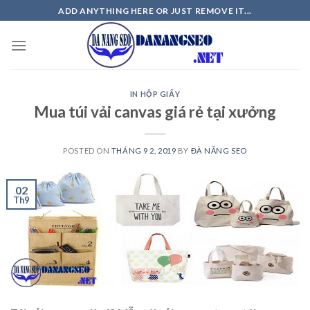
Skip
ADD ANYTHING HERE OR JUST REMOVE IT...
to
content
IN HỘP GIẤY
Mua túi vải canvas giá rẻ tại xưởng
POSTED ON
THÁNG 9 2, 2019
BY
ĐÀ NẴNG SEO
02
Th9