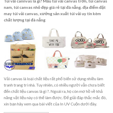
Túi vải cannvas là gì? Mẫu túi vải canvas trơn, túi canvas
nam, túi canvas nhỏ đẹp giá rẻ tại đà nẵng. địa điểm đặt
may túi vải canvas, xưởng sản xuất túi vải uy tín kèm
chất lượng tại đà nẵng
Vải canvas là loại chất liệu rất phổ biến sử dụng nhiều làm
tranh trang trí nhà. Tuy nhiên, có nhiều người vẫn chưa biết
đến chất liệu canvas là gì ?. Ngoài ra, họ còn mơ hồ về khả
năng vật liệu này có thể làm được. Để giải đáp thắc mắc đó,
xin bạn hãy xem qua bài viết của In UV Cuộn dưới đây.