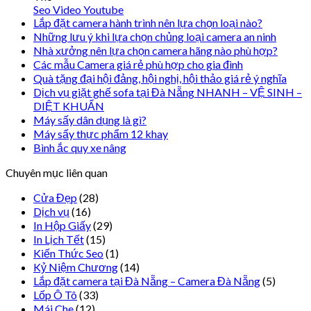
Seo Video Youtube
Lắp đặt camera hành trình nên lựa chọn loại nào?
Những lưu ý khi lựa chọn chủng loại camera an ninh
Nhà xưởng nên lựa chọn camera hãng nào phù hợp?
Các mẫu Camera giá rẻ phù hợp cho gia đình
Quà tặng đại hội đảng, hội nghị, hội thảo giá rẻ ý nghĩa
Dịch vụ giặt ghế sofa tại Đà Nẵng NHANH – VỆ SINH –
DIỆT KHUẨN
Máy sấy dân dụng là gì?
Máy sấy thực phẩm 12 khay
Bình ắc quy xe nâng
Chuyên mục liên quan
Cửa Đẹp
(28)
Dịch vụ
(16)
In Hộp Giấy
(29)
In Lịch Tết
(15)
Kiến Thức Seo
(1)
Kỷ Niệm Chương
(14)
Lắp đặt camera tại Đà Nẵng – Camera Đà Nẵng
(5)
Lốp Ô Tô
(33)
Mái Che
(12)