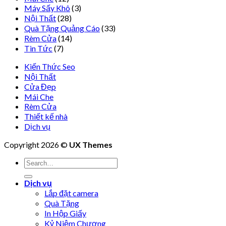
Máy Sấy Khô
(3)
Nội Thất
(28)
Quà Tặng Quảng Cáo
(33)
Rèm Cửa
(14)
Tin Tức
(7)
Kiến Thức Seo
Nội Thất
Cửa Đẹp
Mái Che
Rèm Cửa
Thiết kế nhà
Dịch vụ
Copyright 2026 ©
UX Themes
Dịch vụ
Lắp đặt camera
Quà Tặng
In Hộp Giấy
Kỷ Niệm Chương