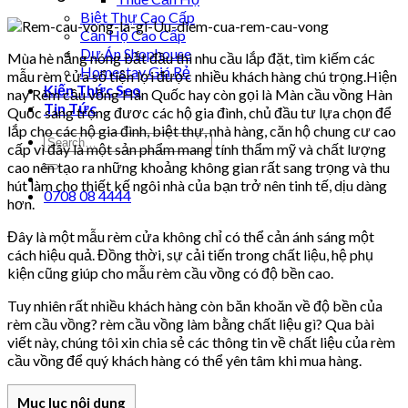
Biệt Thự Cao Cấp
Căn Hộ Cao Cấp
Dự Án Shophouse
Mùa hè nắng nóng bắt đầu thì nhu cầu lắp đặt, tìm kiếm các
Homestay Giá Rẻ
mẫu rèm cửa sổ tiện lợi được nhiều khách hàng chú trọng.Hiện
Kiến Thức Seo
nay Rèm cầu vồng Hàn Quốc hay còn gọi là Màn cầu vồng Hàn
Tin Tức
Quốc sang trọng đươc các hộ gia đình, chủ đầu tư lựa chọn để
lắp cho các hộ gia đình, biệt thự, nhà hàng, căn hộ chung cư cao
cấp vì đây là một sản phẩm mang tính thẩm mỹ và chất lượng
cao nên tạo ra những khoảng không gian rất sang trọng và thu
hút làm cho thiết kế ngôi nhà của bạn trở nên tinh tế, dịu dàng
0708 08 4444
hơn.
Đây là một mẫu rèm cửa không chỉ có thể cản ánh sáng một
cách hiệu quả. Đồng thời, sự cải tiến trong chất liệu, hệ phụ
kiện cũng giúp cho mẫu rèm cầu vồng có độ bền cao.
Tuy nhiên rất nhiều khách hàng còn băn khoăn về độ bền của
rèm cầu vồng? rèm cầu vồng làm bằng chất liệu gì? Qua bài
viết này, chúng tôi xin chia sẻ các thông tin về chất liệu của rèm
cầu vồng để quý khách hàng có thể yên tâm khi mua hàng.
Mục lục nội dung