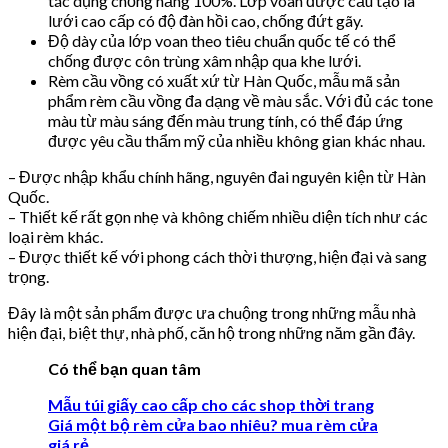
tác dụng chống nắng 100%. Lớp voan được cấu tạo là
lưới cao cấp có độ đàn hồi cao, chống đứt gãy.
Độ dày của lớp voan theo tiêu chuẩn quốc tế có thể
chống được côn trùng xâm nhập qua khe lưới.
Rèm cầu vồng có xuất xứ từ Hàn Quốc, mẫu mã sản
phẩm rèm cầu vồng đa dạng về màu sắc. Với đủ các tone
màu từ màu sáng đến màu trung tính, có thể đáp ứng
được yêu cầu thẩm mỹ của nhiều không gian khác nhau.
– Được nhập khẩu chính hãng, nguyên đai nguyên kiện từ Hàn
Quốc.
– Thiết kế rất gọn nhẹ và không chiếm nhiều diện tích như các
loại rèm khác.
– Được thiết kế với phong cách thời thượng, hiện đại và sang
trọng.
Đây là một sản phẩm được ưa chuộng trong những mẫu nhà
hiện đại, biệt thự, nhà phố, căn hộ trong những năm gần đây.
Có thể bạn quan tâm
Mẫu túi giấy cao cấp cho các shop thời trang
Giá một bộ rèm cửa bao nhiêu? mua rèm cửa
giá rẻ