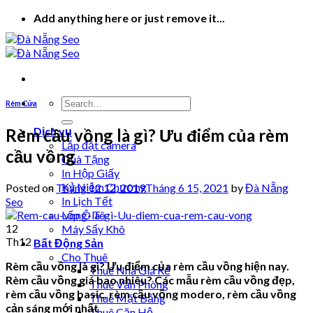
Skip
Add anything here or just remove it...
to
content
Rèm Cửa
Dịch vụ
Rèm cầu vồng là gì? Ưu điểm của rèm
Lắp đặt camera
cầu vồng
Quà Tặng
In Hộp Giấy
Kỷ Niệm Chương
Posted on
Tháng 12 12, 2019
Tháng 6 15, 2021
by
Đà Nẵng
In Lịch Tết
Seo
Lốp Ô Tô
12
Máy Sấy Khô
Th12
Bất Động Sản
Cho Thuê
Rèm cầu vồng là gì? Ưu điểm của rèm cầu vồng hiện nay.
Thuê Nhà Giá Rẻ
Rèm cầu vồng giá bao nhiêu? Các mẫu rèm cầu vồng đẹp,
Thuê Văn Phòng
rèm cầu vồng basic, rèm cầu vồng modero, rèm cầu vồng
Thuê Mặt Bằng
cản sáng mới nhất
Thuê Căn Hộ