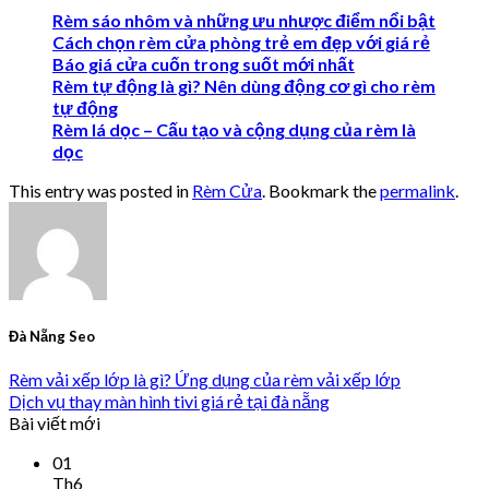
Rèm sáo nhôm và những ưu nhược điểm nổi bật
Cách chọn rèm cửa phòng trẻ em đẹp với giá rẻ
Báo giá cửa cuốn trong suốt mới nhất
Rèm tự động là gì? Nên dùng động cơ gì cho rèm
tự động
Rèm lá dọc – Cấu tạo và cộng dụng của rèm là
dọc
This entry was posted in
Rèm Cửa
. Bookmark the
permalink
.
Đà Nẵng Seo
Rèm vải xếp lớp là gì? Ứng dụng của rèm vải xếp lớp
Dịch vụ thay màn hình tivi giá rẻ tại đà nẵng
Bài viết mới
01
Th6