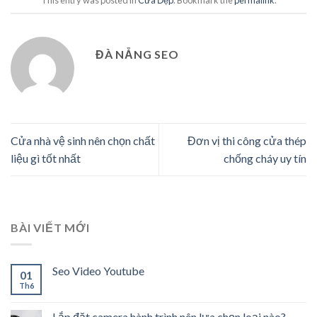
This entry was posted in
Cửa Đẹp
. Bookmark the
permalink
.
ĐÀ NẴNG SEO
Cửa nhà vệ sinh nên chọn chất
Đơn vị thi công cửa thép
liệu gì tốt nhất
chống cháy uy tín
BÀI VIẾT MỚI
Seo Video Youtube
01
Th6
Lắp đặt camera hành trình nên lựa chọn loại nào?