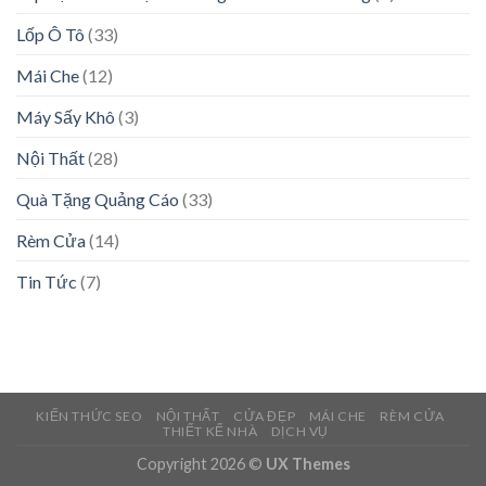
Lốp Ô Tô
(33)
Mái Che
(12)
Máy Sấy Khô
(3)
Nội Thất
(28)
Quà Tặng Quảng Cáo
(33)
Rèm Cửa
(14)
Tin Tức
(7)
KIẾN THỨC SEO
NỘI THẤT
CỬA ĐẸP
MÁI CHE
RÈM CỬA
THIẾT KẾ NHÀ
DỊCH VỤ
Copyright 2026 ©
UX Themes