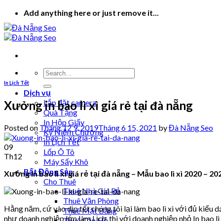
Skip
Add anything here or just remove it...
to
content
In Lịch Tết
Dịch vụ
Lắp đặt camera
Xưởng in bao lì xì giá rẻ tại đà nẵng
Quà Tặng
In Hộp Giấy
Posted on
Tháng 12 9, 2019
Tháng 6 15, 2021
by
Đà Nẵng Seo
Kỷ Niệm Chương
In Lịch Tết
09
Lốp Ô Tô
Th12
Máy Sấy Khô
Bất Động Sản
Xưởng in bao lì xì giá rẻ tại đà nẵng – Mẫu bao lì xì 2020 – 2021 
Cho Thuê
Thuê Nhà Giá Rẻ
Thuê Văn Phòng
Hằng năm, cứ vào dịp tết chúng tôi lại làm bao lì xì với đủ kiểu
Thuê Mặt Bằng
như doanh nghiệp lớn làm Lịch, thì với doanh nghiệp nhỏ In bao lì
Thuê Căn Hộ