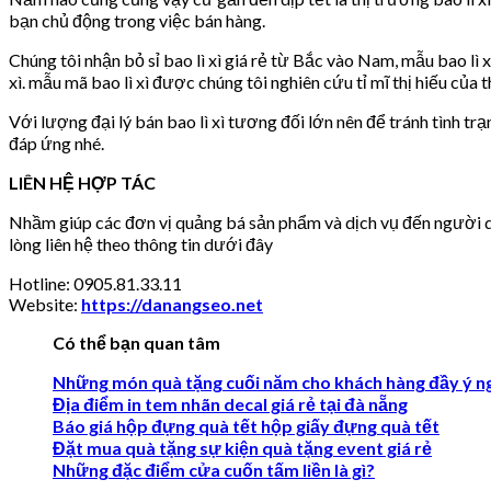
bạn chủ động trong việc bán hàng.
Chúng tôi nhận bỏ sỉ bao lì xì giá rẻ từ Bắc vào Nam, mẫu bao lì
xì. mẫu mã bao lì xì được chúng tôi nghiên cứu tỉ mĩ thị hiếu của
Với lượng đại lý bán bao lì xì tương đối lớn nên để tránh tình tr
đáp ứng nhé.
LIÊN HỆ HỢP TÁC
Nhầm giúp các đơn vị quảng bá sản phẩm và dịch vụ đến người dù
lòng liên hệ theo thông tin dưới đây
Hotline: 0905.81.33.11
Website:
https://danangseo.net
Có thể bạn quan tâm
Những món quà tặng cuối năm cho khách hàng đầy ý n
Địa điểm in tem nhãn decal giá rẻ tại đà nẵng
Báo giá hộp đựng quà tết hộp giấy đựng quà tết
Đặt mua quà tặng sự kiện quà tặng event giá rẻ
Những đặc điểm cửa cuốn tấm liền là gì?