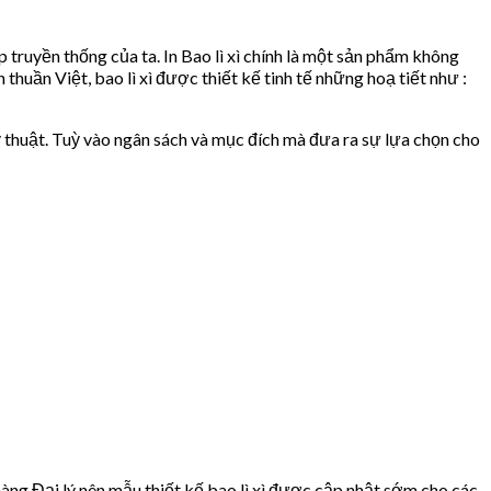
 truyền thống của ta. In Bao lì xì chính là một sản phẩm không
huần Việt, bao lì xì được thiết kế tinh tế những hoạ tiết như :
ấy mỹ thuật. Tuỳ vào ngân sách và mục đích mà đưa ra sự lựa chọn cho
hàng Đại lý nên mẫu thiết kế bao lì xì được cập nhật sớm cho các