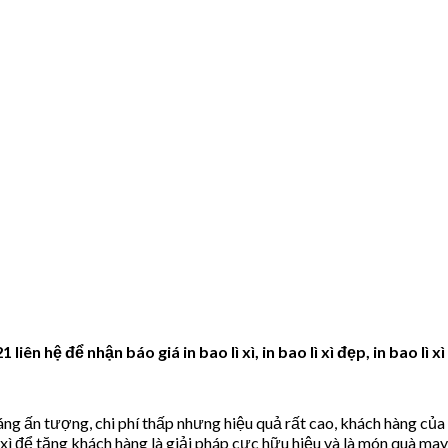
liên hệ để nhận báo giá in bao lì xì, in bao lì xì đẹp, in bao lì x
 dáng ấn tượng, chi phí thấp nhưng hiệu quả rất cao, khách hàng củ
 xì để tặng khách hàng là giải pháp cực hữu hiệu và là món quà may