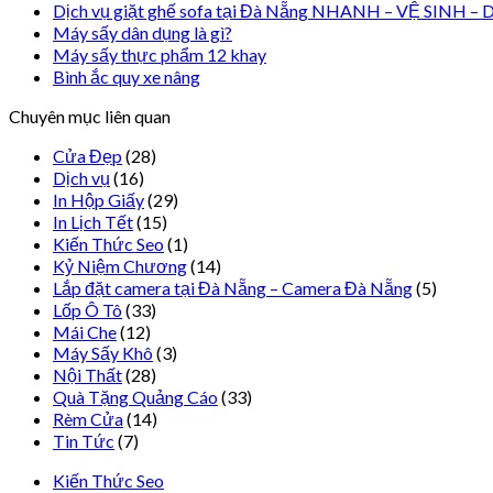
Dịch vụ giặt ghế sofa tại Đà Nẵng NHANH – VỆ SINH 
Máy sấy dân dụng là gì?
Máy sấy thực phẩm 12 khay
Bình ắc quy xe nâng
Chuyên mục liên quan
Cửa Đẹp
(28)
Dịch vụ
(16)
In Hộp Giấy
(29)
In Lịch Tết
(15)
Kiến Thức Seo
(1)
Kỷ Niệm Chương
(14)
Lắp đặt camera tại Đà Nẵng – Camera Đà Nẵng
(5)
Lốp Ô Tô
(33)
Mái Che
(12)
Máy Sấy Khô
(3)
Nội Thất
(28)
Quà Tặng Quảng Cáo
(33)
Rèm Cửa
(14)
Tin Tức
(7)
Kiến Thức Seo