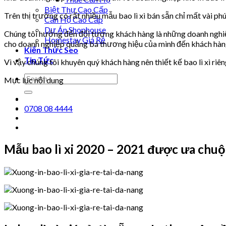
Biệt Thự Cao Cấp
Trên thị trường có rất nhiều mẫu bao lì xì bán sẵn chỉ mất vài phút 
Căn Hộ Cao Cấp
Dự Án Shophouse
Chúng tôi hướng đến đối tượng khách hàng là những doanh nghiệp. 
Homestay Giá Rẻ
cho doanh nghiệp quảng bá thương hiệu của mình đến khách hàng
Kiến Thức Seo
Tin Tức
Vì vậy chúng tôi khuyên quý khách hàng nên thiết kế bao lì xì ri
Mục lục nội dung
0708 08 4444
Mẫu bao lì xi 2020 – 2021 được ưa chu