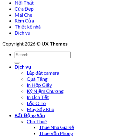
Nội Thất
Cửa Đẹp
Mái Che
Rèm Cửa
Thiết kế nhà
Dịch vụ
Copyright 2026 ©
UX Themes
Dịch vụ
Lắp đặt camera
Quà Tặng
In Hộp Giấy
Kỷ Niệm Chương
In Lịch Tết
Lốp Ô Tô
Máy Sấy Khô
Bất Động Sản
Cho Thuê
Thuê Nhà Giá Rẻ
Thuê Văn Phòng