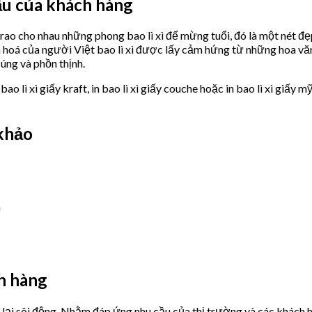
 cầu của khách hàng
trao cho nhau những phong bao lì xì để mừng tuổi, đó là một nét đẹp
hoá của người Việt bao lì xì được lấy cảm hứng từ những hoa văn t
úng và phồn thịnh.
 bao lì xì giấy kraft, in bao lì xì giấy couche hoặc in bao lì xì gi
 khảo
m
ch hàng
ì lại sôi động, Nhằm đáp ứng nhu cầu của thị trường và các khách 