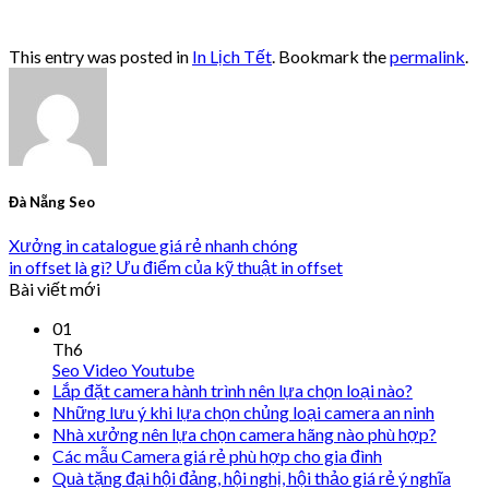
This entry was posted in
In Lịch Tết
. Bookmark the
permalink
.
Đà Nẵng Seo
Xưởng in catalogue giá rẻ nhanh chóng
in offset là gì? Ưu điểm của kỹ thuật in offset
Bài viết mới
01
Th6
Seo Video Youtube
Lắp đặt camera hành trình nên lựa chọn loại nào?
Những lưu ý khi lựa chọn chủng loại camera an ninh
Nhà xưởng nên lựa chọn camera hãng nào phù hợp?
Các mẫu Camera giá rẻ phù hợp cho gia đình
Quà tặng đại hội đảng, hội nghị, hội thảo giá rẻ ý nghĩa