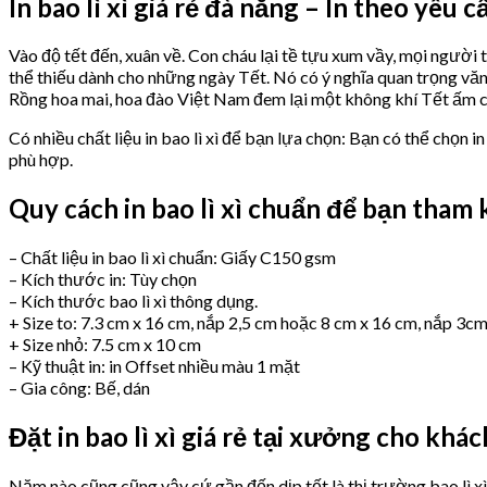
In bao lì xì giá rẻ đà nẵng – In theo yêu
Vào độ tết đến, xuân về. Con cháu lại tề tựu xum vầy, mọi người 
thể thiếu dành cho những ngày Tết. Nó có ý nghĩa quan trọng văn 
Rồng hoa mai, hoa đào Việt Nam đem lại một không khí Tết ấm c
Có nhiều chất liệu in bao lì xì để bạn lựa chọn: Bạn có thể chọn in
phù hợp.
Quy cách in bao lì xì chuẩn để bạn tham
– Chất liệu in bao lì xì chuẩn: Giấy C150 gsm
– Kích thước in: Tùy chọn
– Kích thước bao lì xì thông dụng.
+ Size to: 7.3 cm x 16 cm, nắp 2,5 cm hoặc 8 cm x 16 cm, nắp 3c
+ Size nhỏ: 7.5 cm x 10 cm
– Kỹ thuật in: in Offset nhiều màu 1 mặt
– Gia công: Bế, dán
Đặt in bao lì xì giá rẻ tại xưởng cho khá
Năm nào cũng cũng vậy cứ gần đến dịp tết là thị trường bao lì x