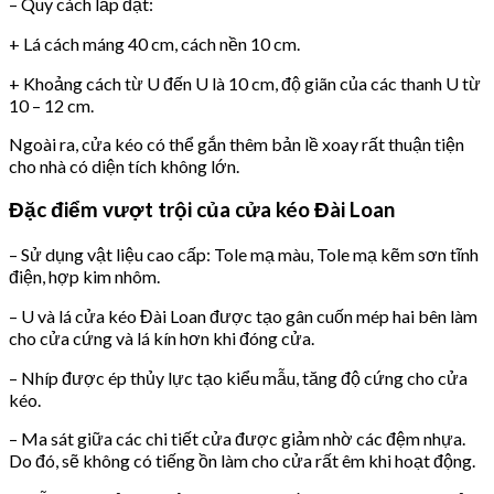
– Quy cách lắp đặt:
+ Lá cách máng 40 cm, cách nền 10 cm.
+ Khoảng cách từ U đến U là 10 cm, độ giãn của các thanh U từ
10 – 12 cm.
Ngoài ra, cửa kéo có thể gắn thêm bản lề xoay rất thuận tiện
cho nhà có diện tích không lớn.
Đặc điểm vượt trội của cửa kéo Đài Loan
– Sử dụng vật liệu cao cấp: Tole mạ màu, Tole mạ kẽm sơn tĩnh
điện, hợp kim nhôm.
– U và lá cửa kéo Đài Loan được tạo gân cuốn mép hai bên làm
cho cửa cứng và lá kín hơn khi đóng cửa.
– Nhíp được ép thủy lực tạo kiểu mẫu, tăng độ cứng cho cửa
kéo.
– Ma sát giữa các chi tiết cửa được giảm nhờ các đệm nhựa.
Do đó, sẽ không có tiếng ồn làm cho cửa rất êm khi hoạt động.