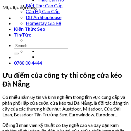
Biệt Thự Cao Cấp
Mục lục nội dung
Căn Hộ Cao Cấp
Dự Án Shophouse
Homestay Giá Rẻ
Kiến Thức Seo
Tin Tức
0708 08 4444
Ưu điểm của công ty thi công cửa kéo
Đà Nẵng
Có nhiều năm uy tín và kinh nghiệm trong lĩnh vực cung cấp và
phân phối lắp cửa cuốn, cửa kéo tại Đà Nẵng, là đối tác đáng tin
cậy của các thương hiệu như: Austdoor, Mitadoor, Cửa Đài
Loan, Bossdoor Tân Trường Sơn, Eurowindow, Eurodoor…
Đội ngũ nhân viên kỹ thuật có tay nghề cao và dày dạn kinh
nghiêm sẽ thi công lắp đặt, bảo trì, sửa chữa chất lượng nhất.