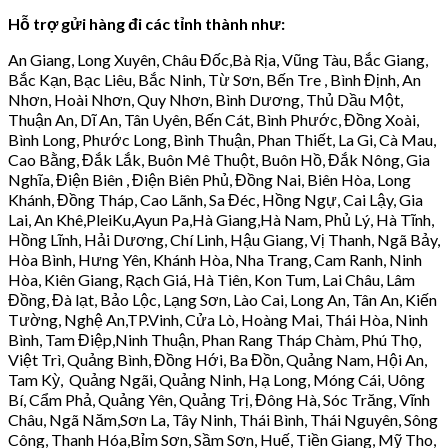
Hỗ trợ gửi hàng đi các tỉnh thành như:
An Giang, Long Xuyên, Châu Đốc,Bà Rịa, Vũng Tàu, Bắc Giang,
Bắc Kạn, Bạc Liêu, Bắc Ninh, Từ Sơn, Bến Tre , Bình Định, An
Nhơn, Hoài Nhơn, Quy Nhơn, Bình Dương, Thủ Dầu Một,
Thuận An, Dĩ An, Tân Uyên, Bến Cát, Bình Phước, Đồng Xoài,
Bình Long, Phước Long, Bình Thuận, Phan Thiết, La Gi, Cà Mau,
Cao Bằng, Đắk Lắk, Buôn Mê Thuột, Buôn Hồ, Đắk Nông, Gia
Nghĩa, Điện Biên , Điện Biên Phủ, Đồng Nai, Biên Hòa, Long
Khánh, Đồng Tháp, Cao Lãnh, Sa Đéc, Hồng Ngự, Cai Lậy, Gia
Lai, An Khê,PleiKu,Ayun Pa,Hà Giang,Hà Nam, Phủ Lý, Hà Tĩnh,
Hồng Lĩnh, Hải Dương, Chí Linh, Hậu Giang, Vị Thanh, Ngã Bảy,
Hòa Bình, Hưng Yên, Khánh Hòa, Nha Trang, Cam Ranh, Ninh
Hòa, Kiên Giang, Rạch Giá, Hà Tiên, Kon Tum, Lai Châu, Lâm
Đồng, Đà lạt, Bảo Lộc, Lạng Sơn, Lào Cai, Long An, Tân An, Kiến
Tường, Nghệ An,TP.Vinh, Cửa Lò, Hoàng Mai, Thái Hòa, Ninh
Bình, Tam Điệp,Ninh Thuận, Phan Rang Tháp Chàm, Phú Thọ,
Việt Trì, Quảng Bình, Đồng Hới, Ba Đồn, Quảng Nam, Hội An,
Tam Kỳ, Quảng Ngãi, Quảng Ninh, Hạ Long, Móng Cái, Uông
Bí, Cẩm Phả, Quảng Yên, Quảng Trị, Đông Hà, Sóc Trăng, Vĩnh
Châu, Ngã Năm,Sơn La, Tây Ninh, Thái Bình, Thái Nguyên, Sông
Công, Thanh Hóa,Bỉm Sơn, Sầm Sơn, Huế, Tiền Giang, Mỹ Tho,