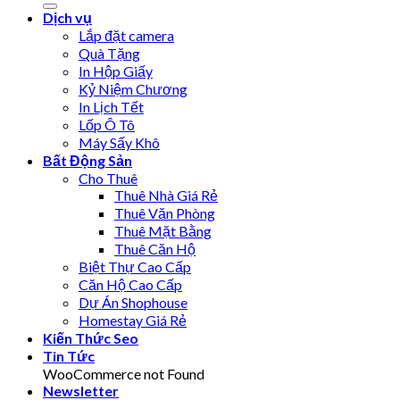
Dịch vụ
Lắp đặt camera
Quà Tặng
In Hộp Giấy
Kỷ Niệm Chương
In Lịch Tết
Lốp Ô Tô
Máy Sấy Khô
Bất Động Sản
Cho Thuê
Thuê Nhà Giá Rẻ
Thuê Văn Phòng
Thuê Mặt Bằng
Thuê Căn Hộ
Biệt Thự Cao Cấp
Căn Hộ Cao Cấp
Dự Án Shophouse
Homestay Giá Rẻ
Kiến Thức Seo
Tin Tức
WooCommerce not Found
Newsletter