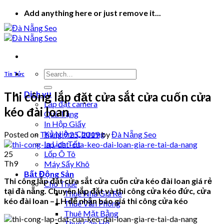
Skip
Add anything here or just remove it...
to
content
Tin Tức
Dịch vụ
Thi công lắp đặt cửa sắt cửa cuốn cửa
Lắp đặt camera
kéo đài loan
Quà Tặng
In Hộp Giấy
Kỷ Niệm Chương
Posted on
Tháng 9 25, 2019
by
Đà Nẵng Seo
In Lịch Tết
25
Lốp Ô Tô
Th9
Máy Sấy Khô
Bất Động Sản
Thi công lắp đặt cửa sắt cửa cuốn cửa kéo đài loan giá rẻ
Cho Thuê
tại đà nẵng. Chuyên lắp đặt và thi công cửa kéo đức, cửa
Thuê Nhà Giá Rẻ
kéo đài loan – LH để nhận báo giá thi công cửa kéo
Thuê Văn Phòng
Thuê Mặt Bằng
Thuê Căn Hộ