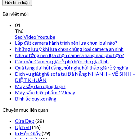
Bài viết mới
01
Th6
Seo Video Youtube
Lắp đặt camera hành trình nên lựa chọn loại nào?
Những lưu ý khi lựa chọn chủng loại camera an ninh
Nhà xưởng nên lựa chọn camera hãng nào phù hợp?
Các mẫu Camera giá rẻ phù hợp cho gia đình
Quà tặng đại hội đảng, hội nghị, hội thảo giá rẻ ý nghĩa
Dịch vụ giặt ghế sofa tại Đà Nẵng NHANH – VỆ SINH –
DIỆT KHUẨN
Máy sấy dân dụng là gì?
Máy sấy thực phẩm 12 khay
Bình ắc quy xe nâng
Chuyên mục liên quan
Cửa Đẹp
(28)
Dịch vụ
(16)
In Hộp Giấy
(29)