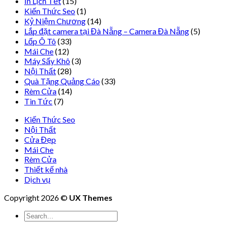
In Lịch Tết
(15)
Kiến Thức Seo
(1)
Kỷ Niệm Chương
(14)
Lắp đặt camera tại Đà Nẵng – Camera Đà Nẵng
(5)
Lốp Ô Tô
(33)
Mái Che
(12)
Máy Sấy Khô
(3)
Nội Thất
(28)
Quà Tặng Quảng Cáo
(33)
Rèm Cửa
(14)
Tin Tức
(7)
Kiến Thức Seo
Nội Thất
Cửa Đẹp
Mái Che
Rèm Cửa
Thiết kế nhà
Dịch vụ
Copyright 2026 ©
UX Themes