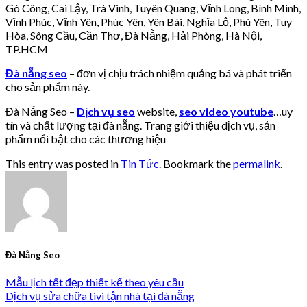
Gò Công, Cai Lậy, Trà Vinh, Tuyên Quang, Vĩnh Long, Bình Minh,
Vĩnh Phúc, Vĩnh Yên, Phúc Yên, Yên Bái, Nghĩa Lộ, Phú Yên, Tuy
Hòa, Sông Cầu, Cần Thơ, Đà Nẵng, Hải Phòng, Hà Nội,
TP.HCM
Đà nẵng seo
– đơn vị chịu trách nhiệm quảng bá và phát triển
cho sản phẩm này.
Đà Nẵng Seo –
Dịch vụ seo
website,
seo video youtube
…uy
tín và chất lượng tại đà nẵng. Trang giới thiệu dịch vụ, sản
phẩm nổi bật cho các thương hiệu
This entry was posted in
Tin Tức
. Bookmark the
permalink
.
Đà Nẵng Seo
Mẫu lịch tết đẹp thiết kế theo yêu cầu
Dịch vụ sửa chữa tivi tận nhà tại đà nẵng