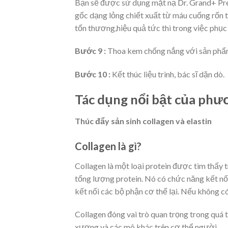
Bạn sẽ được sử dụng mặt nạ Dr. Grand+ Pr
gốc dạng lỏng chiết xuất từ máu cuống rốn t
tổn thương,hiệu quả tức thì trong việc phục
Bước 9 :
Thoa kem chống nắng với sản phẩ
Bước 10 :
Kết thúc liệu trình, bác sĩ dặn dò.
Tác dụng nổi bật của phư
Thúc đẩy sản sinh collagen và elastin
Collagen là gì?
Collagen là một loại protein được tìm thấy
tổng lượng protein. Nó có chức năng kết nối
kết nối các bộ phận cơ thể lại. Nếu không có
Collagen đóng vai trò quan trọng trong quá t
xương và các mô khác trên cơ thể người.