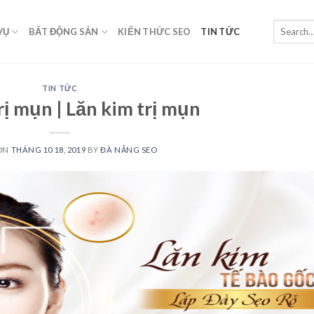
VỤ
BẤT ĐỘNG SẢN
KIẾN THỨC SEO
TIN TỨC
TIN TỨC
rị mụn | Lăn kim trị mụn
 ON
THÁNG 10 18, 2019
BY
ĐÀ NẴNG SEO