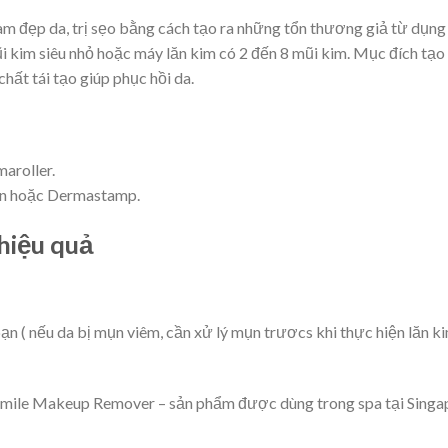
m đẹp da, trị sẹo bằng cách tạo ra những tổn thương giả từ dụng
ũi kim siêu nhỏ hoặc máy lăn kim có 2 đến 8 mũi kim. Mục đích tạo
hất tái tạo giúp phục hồi da.
aroller.
pen hoặc Dermastamp.
 hiệu quả
 bạn ( nếu da bị mụn viêm, cần xử lý mụn trươcs khi thực hiện lăn k
mile Makeup Remover – sản phẩm được dùng trong spa tại Singa