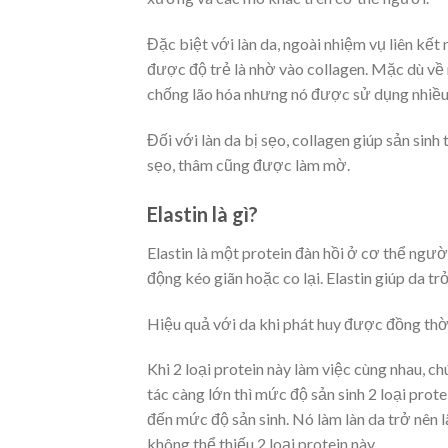
Đặc biệt với làn da, ngoài nhiệm vụ liên kết
được độ trẻ là nhờ vào collagen. Mặc dù về
chống lão hóa nhưng nó được sử dụng nhiều n
Đối với làn da bị sẹo, collagen giúp sản sinh
sẹo, thâm cũng được làm mờ.
Elastin là gì?
Elastin là một protein đàn hồi ở cơ thể ngườ
động kéo giãn hoặc co lại. Elastin giúp da tr
Hiệu quả với da khi phát huy được đồng thời
Khi 2 loại protein này làm việc cùng nhau, ch
tác càng lớn thì mức độ sản sinh 2 loại prote
đến mức độ sản sinh. Nó làm làn da trở nên 
không thể thiếu 2 loại protein này.