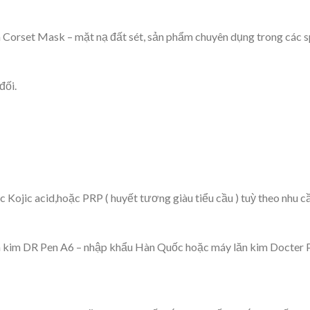
 Corset Mask – mặt nạ đất sét, sản phẩm chuyên dụng trong các 
đối.
c Kojic acid,hoặc PRP ( huyết tương giàu tiểu cầu ) tuỳ theo nhu c
n kim DR Pen A6 – nhập khẩu Hàn Quốc hoặc máy lăn kim Docter 