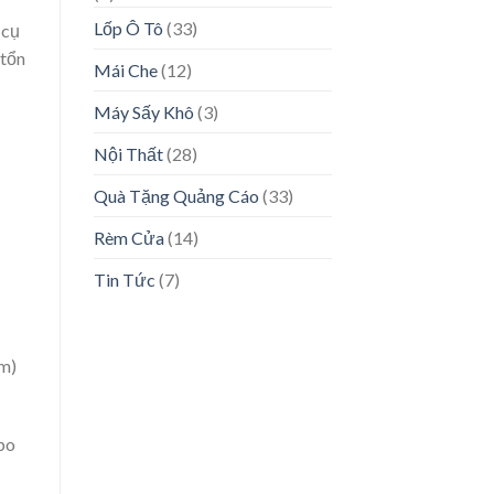
Lốp Ô Tô
(33)
 cụ
 tổn
Mái Che
(12)
Máy Sấy Khô
(3)
Nội Thất
(28)
Quà Tặng Quảng Cáo
(33)
Rèm Cửa
(14)
Tin Tức
(7)
im)
po