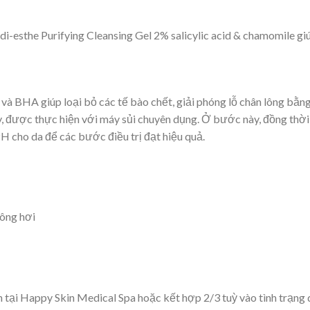
i-esthe Purifying Cleansing Gel 2% salicylic acid & chamomile gi
à BHA giúp loại bỏ các tế bào chết, giải phóng lỗ chân lông bằn
ày, được thực hiện với máy sủi chuyên dụng. Ở bước này, đồng thời
 cho da để các bước điều trị đạt hiệu quả.
ông hơi
tại Happy Skin Medical Spa hoặc kết hợp 2/3 tuỳ vào tình trạng 