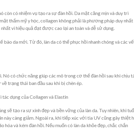
 nó còn có nhiệm vụ tạo ra sự đàn hồi. Da mặt căng mịn và duy trì
 mặt thẩm mỹ y học, collagen không phải là phương pháp duy nhất
hất vì hiệu quả đạt được cao lại an toàn và dễ sử dụng.
 tế bào da mới. Từ đó, làn da có thể phục hồi nhanh chóng và các vế
i. Nó có chức năng giúp các mô trong cơ thể đàn hồi sau khi chịu t
ở về trạng thái ban đầu sau khi bị chèn ép.
 tác dụng của Collagen và Elastin
úng sẽ tạo ra sự xinh đẹp và bền vững của làn da. Tuy nhiên, khi tuổ
in này càng giảm. Ngoài ra, khi tiếp xúc với tia UV cũng gây thiệt h
lão hóa và kém đàn hồi. Nếu muốn có làn da khỏe đẹp, chắc chắn