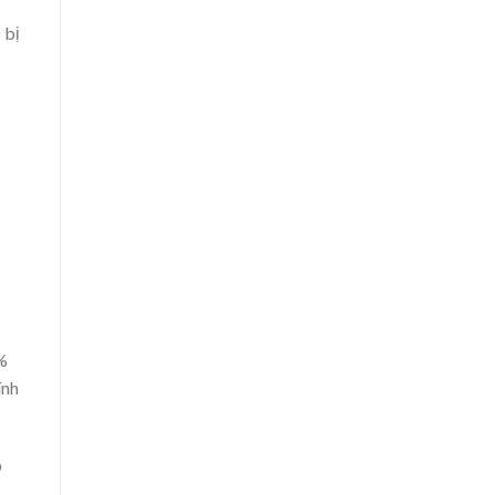
 bị
%
ính
p