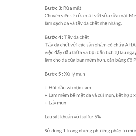
Bước 3:
Rửa mặt
Chuyên viên sẽ rửa mặt với sửa rửa mặt Med
làm sạch da và tẩy da chết nhẹ nhàng.
Bước 4 :
Tẩy da chết
Tẩy da chết với các sản phẩm có chứa AHA v
việc đẩy dầu thừa và bụi bẩn tích tụ lâu ng
làm cho da của bạn mềm hơn, cân bằng độ PH
Bước 5 :
Xử lý mụn
+ Hút dầu và mụn cám
+ Làm mềm bề mặt da và cùi mụn, kết hợp x
+ Lấy mụn
Lau sát khuẩn với sulfur 5%
Sử dụng 1 trong những phương pháp trị mụn 