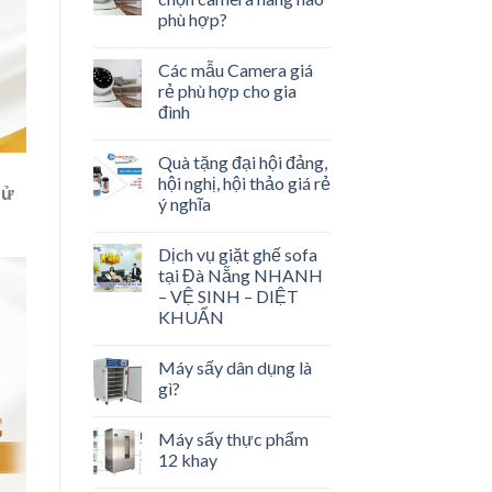
phù hợp?
Các mẫu Camera giá
rẻ phù hợp cho gia
đình
Quà tặng đại hội đảng,
hội nghị, hội thảo giá rẻ
sử
ý nghĩa
Dịch vụ giặt ghế sofa
tại Đà Nẵng NHANH
– VỆ SINH – DIỆT
KHUẨN
Máy sấy dân dụng là
gì?
Máy sấy thực phẩm
12 khay