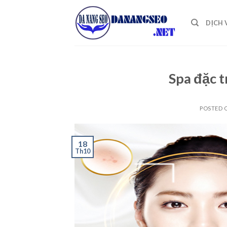
Skip
to
DỊCH 
content
Spa đặc t
POSTED
18
Th10