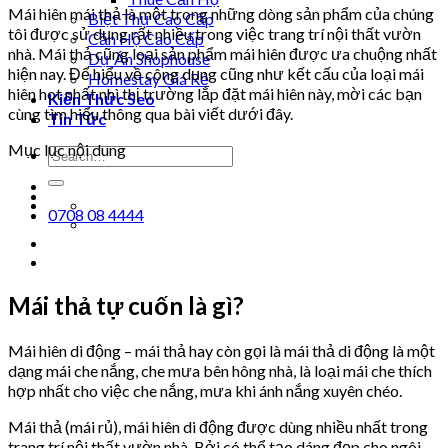
Mái hiên mái thả là một trong những dòng sản phẩm của chúng
Biệt Thự Cao Cấp
tôi được sử dụng rất nhiều trong việc trang trí nội thất vườn
Căn Hộ Cao Cấp
nhà. Mái thả cũng loại sản phẩm mái hiên được ưa chuộng nhất
Dự Án Shophouse
hiện nay. Để hiểu về công dụng cũng như kết cấu của loại mái
Homestay Giá Rẻ
hiên hot nhất nhì thị trường lắp đặt mái hiên này, mời các bạn
Kiến Thức Seo
cùng tìm hiểu thông qua bài viết dưới đây.
Tin Tức
Mục lục nội dung
0708 08 4444
Mái thả tự cuốn là gì?
Mái hiên di động – mái thả hay còn gọi là mái thả di động là một
dạng mái che nắng, che mưa bên hông nhà, là loại mái che thích
hợp nhất cho việc che nắng, mưa khi ánh nắng xuyên chéo.
Mái thả (mái rủ), mái hiên di động được dùng nhiều nhất trong
trang trí nội thất vườn nhà. Bởi có thể tạo dáng đẹp cho ngôi