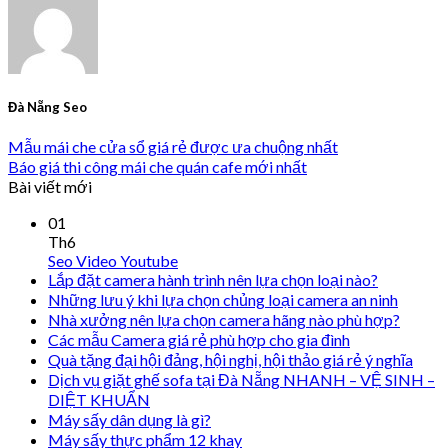
Đà Nẵng Seo
Mẫu mái che cửa sổ giá rẻ được ưa chuộng nhất
Báo giá thi công mái che quán cafe mới nhất
Bài viết mới
01
Th6
Seo Video Youtube
Lắp đặt camera hành trình nên lựa chọn loại nào?
Những lưu ý khi lựa chọn chủng loại camera an ninh
Nhà xưởng nên lựa chọn camera hãng nào phù hợp?
Các mẫu Camera giá rẻ phù hợp cho gia đình
Quà tặng đại hội đảng, hội nghị, hội thảo giá rẻ ý nghĩa
Dịch vụ giặt ghế sofa tại Đà Nẵng NHANH – VỆ SINH –
DIỆT KHUẨN
Máy sấy dân dụng là gì?
Máy sấy thực phẩm 12 khay