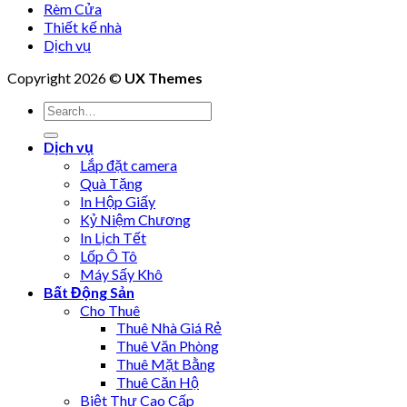
Rèm Cửa
Thiết kế nhà
Dịch vụ
Copyright 2026 ©
UX Themes
Dịch vụ
Lắp đặt camera
Quà Tặng
In Hộp Giấy
Kỷ Niệm Chương
In Lịch Tết
Lốp Ô Tô
Máy Sấy Khô
Bất Động Sản
Cho Thuê
Thuê Nhà Giá Rẻ
Thuê Văn Phòng
Thuê Mặt Bằng
Thuê Căn Hộ
Biệt Thự Cao Cấp