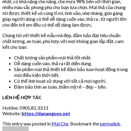
nhất, có khả năng che nắng, che mưa 98% bền với thời gian,
nhiều màu sắc phong phú cho bạn lựa chọn. Mái thả của chúng
tôi được thiết kế vô cùng tỉ mí, tinh xảo, nhẹ nhàng, gọn gàng
giúp người dùng có thể dễ dàng cuốn vào, thả ra , từ người lớn
cho đến trẻ em đều có thể dễ dàng làm được.
Chúng tôi với thiết kế mẫu mã đẹp, đảm bảo đạt tiêu chuẩn
chất lượng, an toàn, phù hợp với mọi không gian lắp đặt, cam
kết cho bạn:
Chất lượng sản phẩm mái thả tốt nhất.
Dễ dàng cuốn vào, thả ra rất diện dụng.
Sản phẩm mái thả thiết kế đảm bảo luon hoạt động trong
mọi điều kiện thời tiết.
Có thể linh hoạt sử dụng với tất cả mọi người.
Đảm bảo tính an toàn, thẩm mỹ rẻ – đẹp – bền.
LIÊN HỆ HỢP TÁC
Hotline: 0905.81.33.11
Website:
https://danangseo.net
This entry was posted in
Mái Che
. Bookmark the
permalink
.