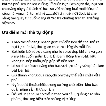
khi mà phải leo lên leo xuống để cuốn bạt. Bên cạnh đó, loại bạt
che nắng này giá thành rẻ hơn so với những loại mái hiên, mái
xếp, mái vòn, mái tôn giá rẻ,…….Bởi tính tiện lợi đó, bạt che
nắng tay quay tự cuốn đang được ưa chuộng trên thị trường
hiện nay.
Ưu điểm mái thả tự động
Thao tác dễ dàng, nhanh gọn: chỉ cần kéo để che, thả ra
bạt tự cuốn lại, thời gian chỉ dưới 10 giây mỗi lần
Bạt luôn luôn được căng nhờ lò so sẽ đẹp khi che và gọn
gàng khi cuốn, giảm bụi bẩn bám, đọng trên bạt, bạt
không bị nếp nhăn, nếp gấp sẽ bền hơn.
Lò so chia sẻ sức căng cho bạt với lực căng vừa phải: làm
bạt bền hơn;
Giá thành không quá cao, chi phí thay thế, sửa chữa vừa
phải.
Ngăn thất thoát nhiệt trong xưởng chế biến , kho bảo
quản nông sản, thực phẩm
Đối với bạt nhựa có thể in theo yêu cầu , quảng cáo sản
phẩm , thương hiệu trên những vị trí đẹp