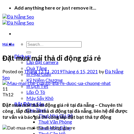
Skip
Add anything here or just remove it...
to
content
Mái Che
Dịch vụ
Đặt mua mái thả di động giá rẻ
Lắp đặt camera
Quà Tặng
Posted on
Tháng 12 11, 2019
Tháng 6 15, 2021
by
Đà Nẵng
In Hộp Giấy
Seo
Kỷ Niệm Chương
In Lịch Tết
11
Lốp Ô Tô
Th12
Máy Sấy Khô
Bất Động Sản
Đặt mua mái thả di động giá rẻ tại đà nẵng – Chuyên thi
Cho Thuê
công , lắp đặt mái thả di động tại đà nẵng, liên hệ để được
Thuê Nhà Giá Rẻ
tư vấn và báo giá thi công lắp đặt bạt thả tự động
Thuê Văn Phòng
Thuê Mặt Bằng
Thuê Căn Hộ