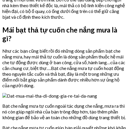
nhà kèm theo thiết kế độc lạ, mái thả có bộ linh kiện công nghệ
hiện đại, có bộ ổ quay, có ống dưới ống trên có thể giữ căng
bjat và cố định theo kích thước.
Mái bạt thả tự cuốn che nắng mưa là
gì?
Như các bạn cũng biết rồi đó những dòng sản phẩm bạt che
nắng mưa, hay mái thả tự cuốn là dòng sản phẩm thuộc hệ mái
che tự động được dùng ở ban công, cửa sổ, hành lang…của các
căn chung cư, biệt thự….Bạt che nắng mưa tự cuốn hoạt động
theo nguyên tắc cuốn và thả bạt, đây là một trong những ưu
điểm nổi bật giúp sản phẩm dành được nhiều hơn sự ủng hộ
của người dùng.
Bạt che nắng mưa tự cuốn ngoài tác dụng che nắng, mưa ra thì
nó còn giúp ngôi nhà của bạn trông đẹp hơn, tạo thêm phần
không gian để bảo vệ an toàn cho những đồ dùng trang thiết bị.
Bạt che nắng mưa tự cuốn giúp bạn giải quyết những khó khăn