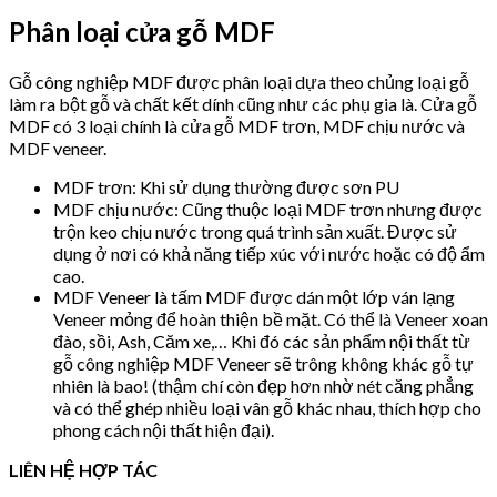
Phân loại cửa gỗ MDF
Gỗ công nghiệp MDF được phân loại dựa theo chủng loại gỗ
làm ra bột gỗ và chất kết dính cũng như các phụ gia là. Cửa gỗ
MDF có 3 loại chính là cửa gỗ MDF trơn, MDF chịu nước và
MDF veneer.
MDF trơn: Khi sử dụng thường được sơn PU
MDF chịu nước: Cũng thuộc loại MDF trơn nhưng được
trộn keo chịu nước trong quá trình sản xuất. Được sử
dụng ở nơi có khả năng tiếp xúc với nước hoặc có độ ẩm
cao.
MDF Veneer là tấm MDF được dán một lớp ván lạng
Veneer mỏng để hoàn thiện bề mặt. Có thể là Veneer xoan
đào, sồi, Ash, Căm xe,… Khi đó các sản phẩm nội thất từ
gỗ công nghiệp MDF Veneer sẽ trông không khác gỗ tự
nhiên là bao! (thậm chí còn đẹp hơn nhờ nét căng phẳng
và có thể ghép nhiều loại vân gỗ khác nhau, thích hợp cho
phong cách nội thất hiện đại).
LIÊN HỆ HỢP TÁC