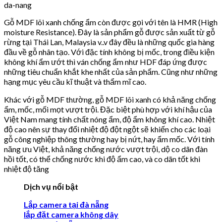
Gỗ MDF lõi xanh chống ẩm còn được gọi với tên là HMR (High
moisture Resistance). Đây là sản phẩm gỗ được sản xuất từ gỗ
rừng tại Thái Lan, Malaysia v..v đây đều là những quốc gia hàng
đầu về gỗ nhân tạo. Với đặc tính không bị mốc, trong điều kiện
không khí ẩm ướt thì ván chống ẩm như HDF đáp ứng được
những tiêu chuẩn khắt khe nhất của sản phẩm. Cũng như những
hạng mục yêu cầu kĩ thuật và thẩm mĩ cao.
Khác với gỗ MDF thường, gỗ MDF lõi xanh có khả năng chống
ẩm, mốc, mối mọt vượt trội. Đặc biệt phù hợp với khí hậu của
Việt Nam mang tính chất nóng ẩm, độ ẩm không khí cao. Nhiệt
độ cao nên sự thay đổi nhiệt độ đột ngột sẽ khiến cho các loại
gỗ công nghiệp thông thường hay bị nứt, hay ẩm mốc. Với tính
năng ưu Việt, khả năng chống nước vượt trội, dộ co dãn đàn
hồi tốt, có thể chống nước khi độ ẩm cao, và co dãn tốt khi
nhiệt độ tăng
Dịch vụ nổi bật
Lắp camera tại đà nẵng
lắp đặt camera không dây