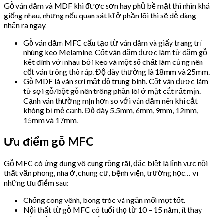
Gỗ ván dăm và MDF khi được sơn hay phủ bề mặt thì nhìn khá
giống nhau, nhưng nếu quan sát kĩ ở phần lõi thì sẽ dễ dàng
nhận ra ngay.
Gỗ ván dăm MFC cấu tạo từ ván dăm và giấy trang trí
nhúng keo Melamine. Cốt ván dăm được làm từ dăm gỗ
kết dính với nhau bởi keo và một số chất làm cứng nên
cốt ván trông thô ráp. Độ dày thường là 18mm và 25mm.
Gỗ MDF là ván sợi mật độ trung bình. Cốt ván được làm
từ sợi gỗ/bột gỗ nên trông phần lõi ở mặt cắt rất mịn.
Cạnh ván thường mịn hơn so với ván dăm nên khi cắt
không bị mẻ cạnh. Độ dày 5.5mm, 6mm, 9mm, 12mm,
15mm và 17mm.
Ưu điểm gỗ MFC
Gỗ MFC có ứng dụng vô cùng rộng rãi, đặc biệt là lĩnh vực nội
thất văn phòng, nhà ở, chung cư, bệnh viện, trường học… vì
những ưu điểm sau:
Chống cong vênh, bong tróc và ngăn mối mọt tốt.
Nội thất từ gỗ MFC có tuổi thọ từ 10 – 15 năm, ít thay