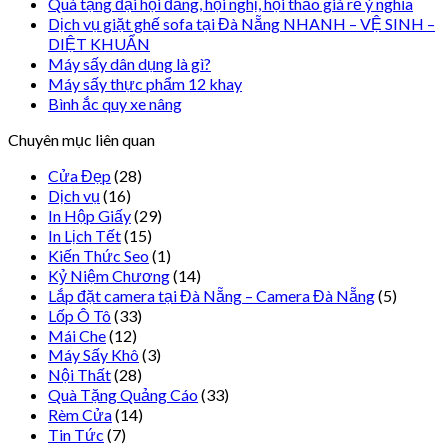
Quà tặng đại hội đảng, hội nghị, hội thảo giá rẻ ý nghĩa
Dịch vụ giặt ghế sofa tại Đà Nẵng NHANH – VỆ SINH –
DIỆT KHUẨN
Máy sấy dân dụng là gì?
Máy sấy thực phẩm 12 khay
Bình ắc quy xe nâng
Chuyên mục liên quan
Cửa Đẹp
(28)
Dịch vụ
(16)
In Hộp Giấy
(29)
In Lịch Tết
(15)
Kiến Thức Seo
(1)
Kỷ Niệm Chương
(14)
Lắp đặt camera tại Đà Nẵng – Camera Đà Nẵng
(5)
Lốp Ô Tô
(33)
Mái Che
(12)
Máy Sấy Khô
(3)
Nội Thất
(28)
Quà Tặng Quảng Cáo
(33)
Rèm Cửa
(14)
Tin Tức
(7)