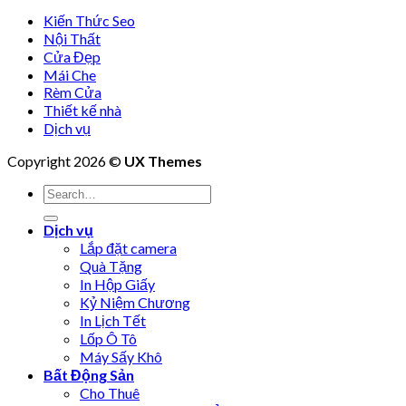
Kiến Thức Seo
Nội Thất
Cửa Đẹp
Mái Che
Rèm Cửa
Thiết kế nhà
Dịch vụ
Copyright 2026 ©
UX Themes
Dịch vụ
Lắp đặt camera
Quà Tặng
In Hộp Giấy
Kỷ Niệm Chương
In Lịch Tết
Lốp Ô Tô
Máy Sấy Khô
Bất Động Sản
Cho Thuê