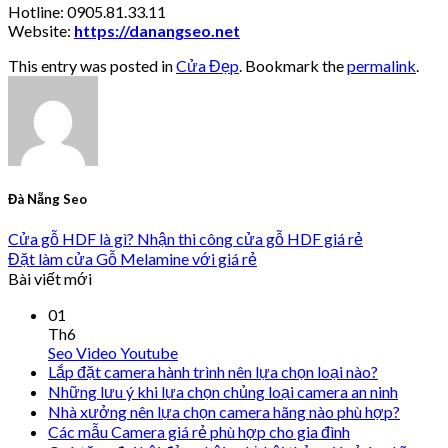
Hotline: 0905.81.33.11
Website:
https://danangseo.net
This entry was posted in
Cửa Đẹp
. Bookmark the
permalink
.
Đà Nẵng Seo
Cửa gỗ HDF là gì? Nhận thi công cửa gỗ HDF giá rẻ
Đặt làm cửa Gỗ Melamine với giá rẻ
Bài viết mới
01
Th6
Seo Video Youtube
Lắp đặt camera hành trình nên lựa chọn loại nào?
Những lưu ý khi lựa chọn chủng loại camera an ninh
Nhà xưởng nên lựa chọn camera hãng nào phù hợp?
Các mẫu Camera giá rẻ phù hợp cho gia đình