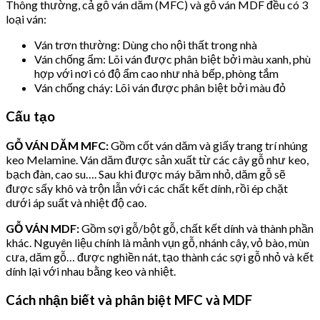
Thông thường, cả gỗ ván dăm (MFC) và gỗ ván MDF đều có 3
loại ván:
Ván trơn thường: Dùng cho nội thất trong nhà
Ván chống ẩm: Lõi ván được phân biệt bởi màu xanh, phù
hợp với nơi có độ ẩm cao như nhà bếp, phòng tắm
Ván chống cháy: Lõi ván được phân biệt bởi màu đỏ
Cấu tạo
GỖ VÁN DĂM MFC:
Gồm cốt ván dăm và giấy trang trí nhúng
keo Melamine. Ván dăm được sản xuất từ các cây gỗ như keo,
bạch đàn, cao su…. Sau khi được máy băm nhỏ, dăm gỗ sẽ
được sấy khô và trộn lẫn với các chất kết dính, rồi ép chặt
dưới áp suất và nhiệt độ cao.
GỖ VÁN MDF:
Gồm sợi gỗ/bột gỗ, chất kết dính và thành phần
khác. Nguyên liệu chính là mảnh vụn gỗ, nhánh cây, vỏ bào, mùn
cưa, dăm gỗ… được nghiền nát, tạo thành các sợi gỗ nhỏ và kết
dính lại với nhau bằng keo và nhiệt.
Cách nhận biết và phân biệt MFC và MDF