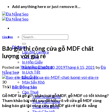
Skip
Add anything here or just remove it...
to
content
Cửa Đẹp
Dịch vụ
Báo giá thi công cửa gỗ MDF chất
Lắp đặt camera
lượng với giá rẻ
Quà Tặng
In Hộp Giấy
Kỷ Niệm Chương
Posted on
Tháng mười một 30, 2019
Tháng 6 15, 2021
by
Đà
In Lịch Tết
Nẵng Seo
Lốp Ô Tô
30
Máy Sấy Khô
Th11
Bất Động Sản
Cho Thuê
Gỗ MDF là gỗ gì?, phân loại gỗ MDF, gỗ MDF có tốt không?
Thuê Nhà Giá Rẻ
Tham khảo bài viết sau để hiểu rõ về cửa gỗ MDF cùng
Thuê Văn Phòng
bảng báo giá thi công cửa gỗ MDF giá rẻ tại đà nẵng
Thuê Mặt Bằng
Thuê Căn Hộ